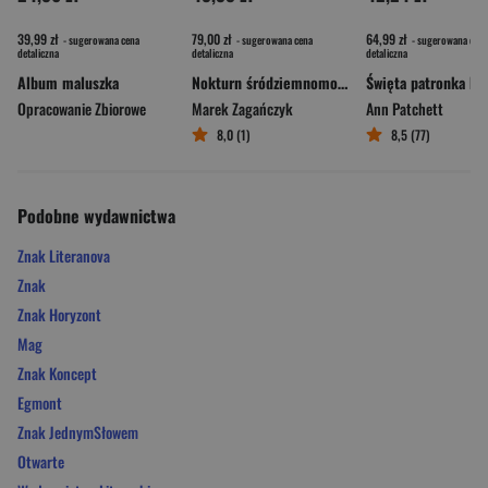
39,99 zł
79,00 zł
64,99 zł
- sugerowana cena
- sugerowana cena
- sugerowana cena
detaliczna
detaliczna
detaliczna
Album maluszka
Nokturn śródziemnomorski
Opracowanie Zbiorowe
Marek Zagańczyk
Ann Patchett
8,0 (1)
8,5 (77)
Podobne wydawnictwa
Znak Literanova
Znak
Znak Horyzont
Mag
Znak Koncept
Egmont
Znak JednymSłowem
Otwarte