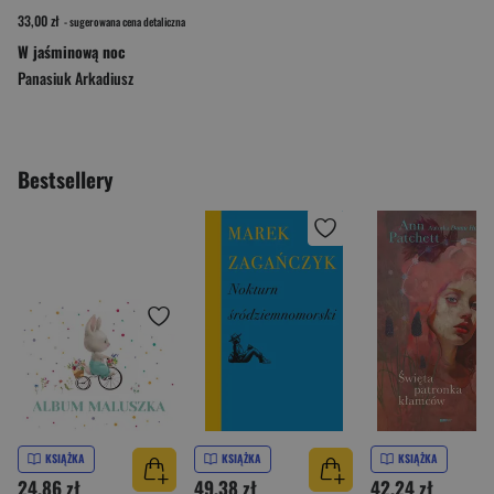
33,00 zł
- sugerowana cena detaliczna
W jaśminową noc
Panasiuk Arkadiusz
Bestsellery
KSIĄŻKA
KSIĄŻKA
KSIĄŻKA
24,86 zł
49,38 zł
42,24 zł