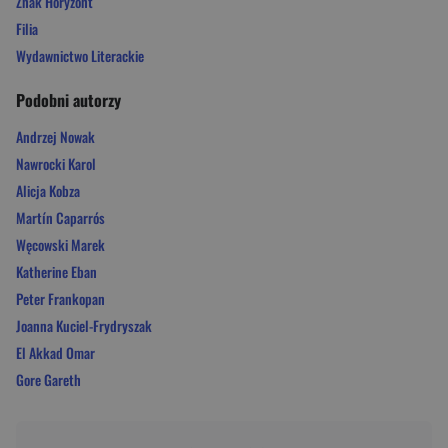
Znak Horyzont
Filia
Wydawnictwo Literackie
Podobni autorzy
Andrzej Nowak
Nawrocki Karol
Alicja Kobza
Martín Caparrós
Węcowski Marek
Katherine Eban
Peter Frankopan
Joanna Kuciel-Frydryszak
El Akkad Omar
Gore Gareth