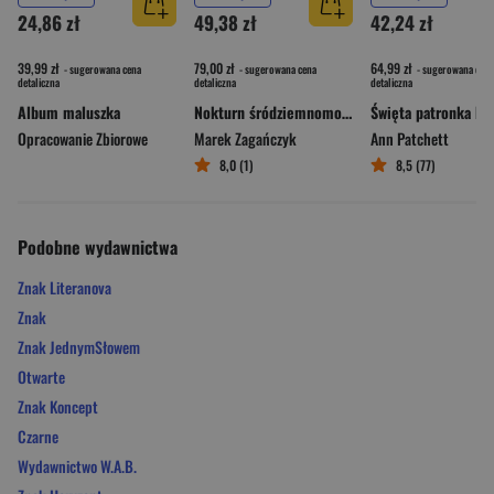
24,86 zł
49,38 zł
42,24 zł
39,99 zł
79,00 zł
64,99 zł
- sugerowana cena
- sugerowana cena
- sugerowana cena
detaliczna
detaliczna
detaliczna
Album maluszka
Nokturn śródziemnomorski
Opracowanie Zbiorowe
Marek Zagańczyk
Ann Patchett
8,0 (1)
8,5 (77)
Podobne wydawnictwa
Znak Literanova
Znak
Znak JednymSłowem
Otwarte
Znak Koncept
Czarne
Wydawnictwo W.A.B.