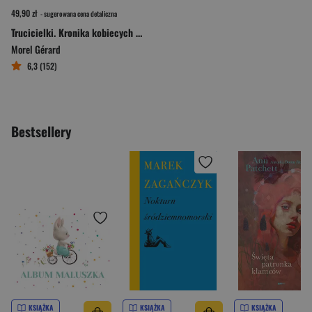
49,90 zł
- sugerowana cena detaliczna
Trucicielki. Kronika kobiecych zbrodni - od antyku po współczesność
Morel Gérard
6,3 (152)
Bestsellery
KSIĄŻKA
KSIĄŻKA
KSIĄŻKA