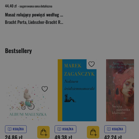
44,40 zł
- sugerowana cena detaliczna
Masaż rolujący powięzi według metody Liebschera & Bracht
Bracht Perta
,
Liebscher-Bracht Roland
Bestsellery
KSIĄŻKA
KSIĄŻKA
KSIĄŻKA
24,86 zł
49,38 zł
42,24 zł