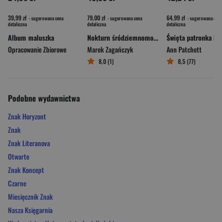
39,99 zł
79,00 zł
64,99 zł
- sugerowana cena
- sugerowana cena
- sugerowana cena
detaliczna
detaliczna
detaliczna
Album maluszka
Nokturn śródziemnomorski
Opracowanie Zbiorowe
Marek Zagańczyk
Ann Patchett
8,0 (1)
8,5 (77)
Podobne wydawnictwa
Znak Horyzont
Znak
Znak Literanova
Otwarte
Znak Koncept
Czarne
Miesięcznik Znak
Nasza Księgarnia