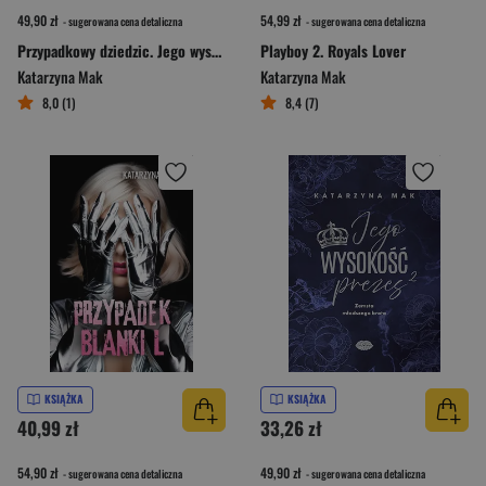
49,90 zł
54,99 zł
- sugerowana cena detaliczna
- sugerowana cena detaliczna
Przypadkowy dziedzic. Jego wysokość prezes. Tom 3
Playboy 2. Royals Lover
Katarzyna Mak
Katarzyna Mak
8,0 (1)
8,4 (7)
KSIĄŻKA
KSIĄŻKA
40,99 zł
33,26 zł
54,90 zł
49,90 zł
- sugerowana cena detaliczna
- sugerowana cena detaliczna