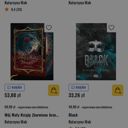
Katarzyna Mak
Katarzyna Mak
8,4 (33)
KSIĄŻKA
KSIĄŻKA
53,80 zł
33,26 zł
69,99 zł
49,90 zł
- sugerowana cena detaliczna
- sugerowana cena detaliczna
Mój Mały Książę (barwione brzegi)
Black
Katarzyna Mak
Katarzyna Mak