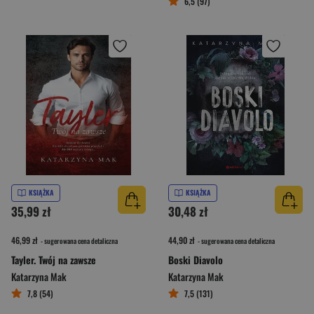
6,5 (97)
KSIĄŻKA
KSIĄŻKA
35,99 zł
30,48 zł
46,99 zł
44,90 zł
- sugerowana cena detaliczna
- sugerowana cena detaliczna
Tayler. Twój na zawsze
Boski Diavolo
Katarzyna Mak
Katarzyna Mak
7,8 (54)
7,5 (131)