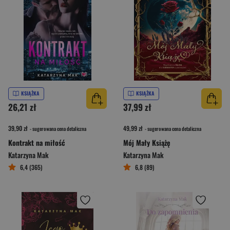
KSIĄŻKA
KSIĄŻKA
26,21 zł
37,99 zł
39,90 zł
49,99 zł
- sugerowana cena detaliczna
- sugerowana cena detaliczna
Kontrakt na miłość
Mój Mały Książę
Katarzyna Mak
Katarzyna Mak
6,4 (365)
6,8 (89)