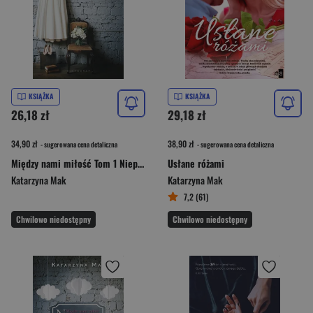
KSIĄŻKA
KSIĄŻKA
26,18 zł
29,18 zł
34,90 zł
38,90 zł
- sugerowana cena detaliczna
- sugerowana cena detaliczna
Między nami miłość Tom 1 Niepokorna
Usłane różami
Katarzyna Mak
Katarzyna Mak
7,2 (61)
Chwilowo niedostępny
Chwilowo niedostępny