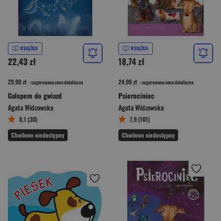
KSIĄŻKA
KSIĄŻKA
22,43 zł
18,74 zł
29,90 zł
24,99 zł
- sugerowana cena detaliczna
- sugerowana cena detaliczna
Galopem do gwiazd
Psierociniec
Agata Widzowska
Agata Widzowska
8,1 (30)
7,9 (101)
Chwilowo niedostępny
Chwilowo niedostępny