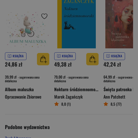
KSIĄŻKA
KSIĄŻKA
KSIĄŻKA
24,86 zł
49,38 zł
42,24 zł
39,99 zł
79,00 zł
64,99 zł
- sugerowana cena
- sugerowana cena
- sugerowana cena
detaliczna
detaliczna
detaliczna
Album maluszka
Nokturn śródziemnomorski
Opracowanie Zbiorowe
Marek Zagańczyk
Ann Patchett
8,0 (1)
8,5 (77)
Podobne wydawnictwa