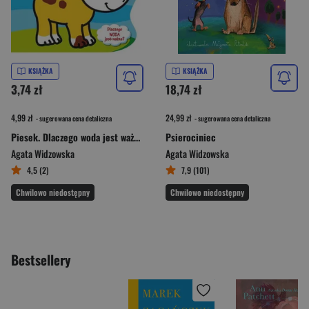
KSIĄŻKA
KSIĄŻKA
3,74 zł
18,74 zł
4,99 zł
24,99 zł
- sugerowana cena detaliczna
- sugerowana cena detaliczna
Piesek. Dlaczego woda jest ważna?
Psierociniec
Agata Widzowska
Agata Widzowska
4,5 (2)
7,9 (101)
Chwilowo niedostępny
Chwilowo niedostępny
Bestsellery