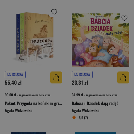
KSIĄŻKA
KSIĄŻKA
55,40 zł
23,31 zł
99,00 zł
34,99 zł
- sugerowana cena detaliczna
- sugerowana cena detaliczna
Pakiet Przygoda na końskim grzbiecie
Babcia i Dziadek dają radę!
Agata Widzowska
Agata Widzowska
6,9 (7)