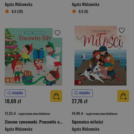
Agata Widzowska
Agata Widzowska
8,6 (28)
8,8 (8)
KSIĄŻKA
KSIĄŻKA
10,69 zł
27,76 zł
12,53 zł
44,99 zł
- sugerowana cena detaliczna
- sugerowana cena detaliczna
Zimowe rymowanki. Pracowite elfy
Tajemnica miłości
Agata Widzowska
Agata Widzowska