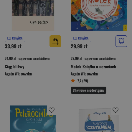
KSIĄŻKA
KSIĄŻKA
33,99 zł
29,99 zł
34,00 zł
39,99 zł
- sugerowana cena detaliczna
- sugerowana cena detaliczna
Ciąg bliższy
Motek Książka o uczuciach
Agata Widzowska
Agata Widzowska
7,7 (29)
Chwilowo niedostępny