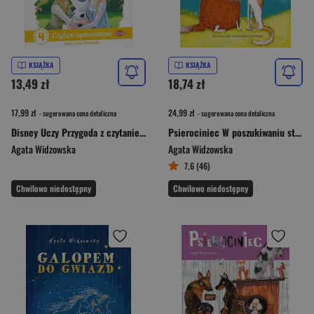
KSIĄŻKA
KSIĄŻKA
13,49 zł
18,74 zł
17,99 zł
24,99 zł
- sugerowana cena detaliczna
- sugerowana cena detaliczna
Disney Uczy Przygoda z czytaniem Kraina Lodu Czytam samodzielnie poziom 4 Czytanie metodą sylabową
Psierociniec W poszukiwaniu straconego węchu
Agata Widzowska
Agata Widzowska
7,6 (46)
Chwilowo niedostępny
Chwilowo niedostępny