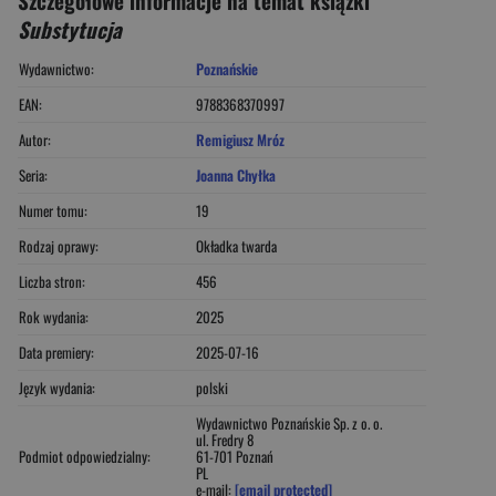
Substytucja
Wydawnictwo:
Poznańskie
EAN:
9788368370997
Autor:
Remigiusz Mróz
Seria:
Joanna Chyłka
Numer tomu:
19
Rodzaj oprawy:
Okładka twarda
Liczba stron:
456
Rok wydania:
2025
Data premiery:
2025-07-16
Język wydania:
polski
Wydawnictwo Poznańskie Sp. z o. o.
ul. Fredry 8
Podmiot odpowiedzialny:
61-701 Poznań
PL
e-mail:
[email protected]