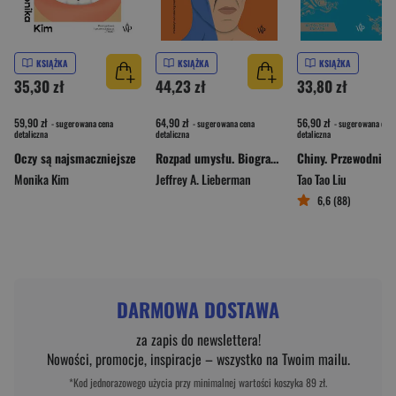
KSIĄŻKA
KSIĄŻKA
KSIĄŻKA
35,30 zł
44,23 zł
33,80 zł
59,90 zł
64,90 zł
56,90 zł
- sugerowana cena
- sugerowana cena
- sugerowana cena
detaliczna
detaliczna
detaliczna
Oczy są najsmaczniejsze
Rozpad umysłu. Biografia schizofrenii wyd. 2025
Monika Kim
Jeffrey A. Lieberman
Tao Tao Liu
6,6 (88)
DARMOWA DOSTAWA
za zapis do newslettera!
Nowości, promocje, inspiracje – wszystko na Twoim mailu.
*Kod jednorazowego użycia przy minimalnej wartości koszyka 89 zł.