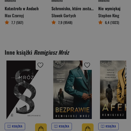
detaliczna
detaliczna
detaliczna
Katastrofa w Andach
Schronisko, które zostało zapomniane
Nie wymiękaj
Max Czornyj
Sławek Gortych
Stephen King
7,7 (567)
7,9 (9548)
6,4 (1023)
Inne książki
Remigiusz Mróz
KSIĄŻKA
KSIĄŻKA
KSIĄŻKA