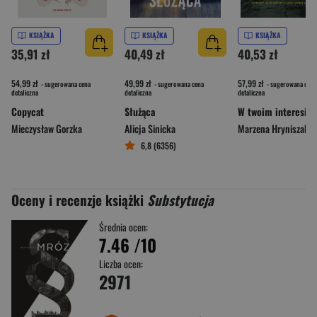
KSIĄŻKA
KSIĄŻKA
KSIĄŻKA
35,91 zł
40,49 zł
40,53 zł
54,99 zł
49,99 zł
57,99 zł
- sugerowana cena
- sugerowana cena
- sugerowana cena
detaliczna
detaliczna
detaliczna
Copycat
Służąca
W twoim interesie
Mieczysław Gorzka
Alicja Sinicka
Marzena Hryniszak
6,8 (6356)
Oceny i recenzje książki
Substytucja
Średnia ocen:
7.46
/10
Liczba ocen:
2971