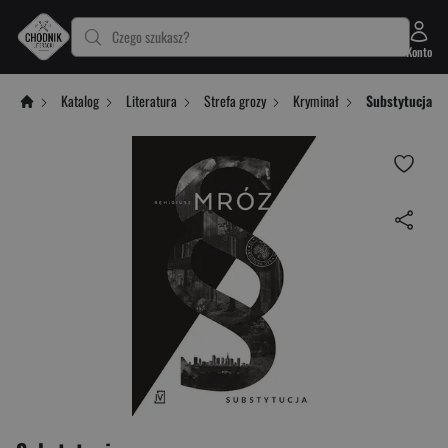
Czego szukasz?
Konto
Katalog
Literatura
Strefa grozy
Kryminał
Substytucja