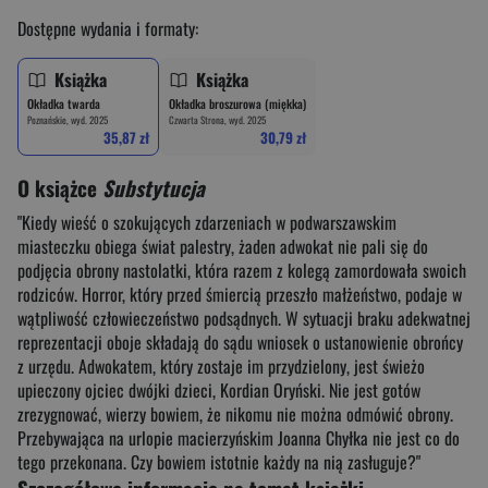
Dostępne wydania i formaty:
Książka
Książka
Okładka twarda
Okładka broszurowa (miękka)
Poznańskie, wyd. 2025
Czwarta Strona, wyd. 2025
35,87 zł
30,79 zł
O książce
Substytucja
"Kiedy wieść o szokujących zdarzeniach w podwarszawskim
miasteczku obiega świat palestry, żaden adwokat nie pali się do
podjęcia obrony nastolatki, która razem z kolegą zamordowała swoich
rodziców. Horror, który przed śmiercią przeszło małżeństwo, podaje w
wątpliwość człowieczeństwo podsądnych. W sytuacji braku adekwatnej
reprezentacji oboje składają do sądu wniosek o ustanowienie obrońcy
z urzędu. Adwokatem, który zostaje im przydzielony, jest świeżo
upieczony ojciec dwójki dzieci, Kordian Oryński. Nie jest gotów
zrezygnować, wierzy bowiem, że nikomu nie można odmówić obrony.
Przebywająca na urlopie macierzyńskim Joanna Chyłka nie jest co do
tego przekonana. Czy bowiem istotnie każdy na nią zasługuje?"
Szczegółowe informacje na temat książki