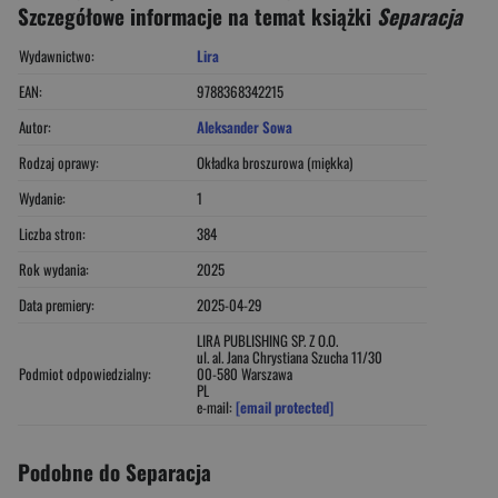
Szczegółowe informacje na temat książki
Separacja
Wydawnictwo:
Lira
EAN:
9788368342215
Autor:
Aleksander Sowa
Rodzaj oprawy:
Okładka broszurowa (miękka)
Wydanie:
1
Liczba stron:
384
Rok wydania:
2025
Data premiery:
2025-04-29
LIRA PUBLISHING SP. Z O.O.
ul. al. Jana Chrystiana Szucha 11/30
Podmiot odpowiedzialny:
00-580 Warszawa
PL
e-mail:
[email protected]
Podobne do Separacja