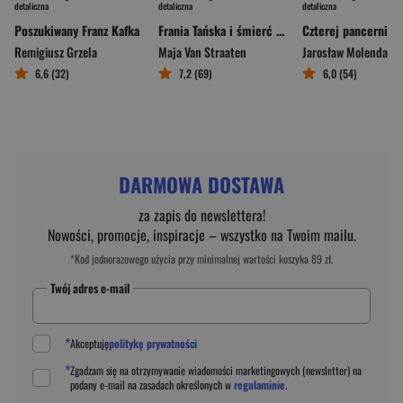
detaliczna
detaliczna
detaliczna
Poszukiwany Franz Kafka
Frania Tańska i śmierć na Wiśle
Czterej pancerni i p
Remigiusz Grzela
Maja Van Straaten
Jarosław Molenda
6,6 (32)
7,2 (69)
6,0 (54)
DARMOWA DOSTAWA
za zapis do newslettera!
Nowości, promocje, inspiracje – wszystko na Twoim mailu.
*Kod jednorazowego użycia przy minimalnej wartości koszyka 89 zł.
Twój adres e-mail
*
Akceptuję
politykę prywatności
*
Zgadzam się na otrzymywanie wiadomości marketingowych (newsletter) na
podany
e-mail
na zasadach określonych w
regulaminie
.