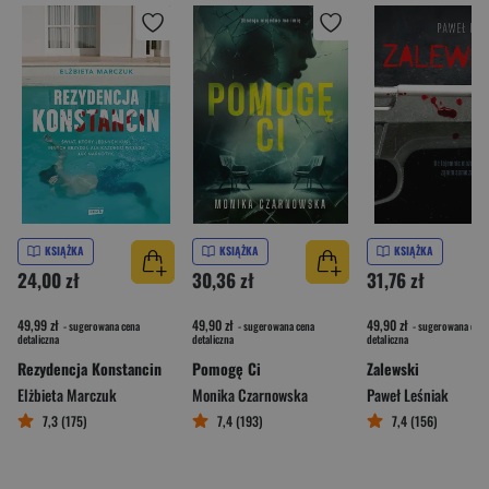
KSIĄŻKA
KSIĄŻKA
KSIĄŻKA
24,00 zł
30,36 zł
31,76 zł
49,99 zł
49,90 zł
49,90 zł
- sugerowana cena
- sugerowana cena
- sugerowana cena
detaliczna
detaliczna
detaliczna
Rezydencja Konstancin
Pomogę Ci
Zalewski
Elżbieta Marczuk
Monika Czarnowska
Paweł Leśniak
7,3 (175)
7,4 (193)
7,4 (156)