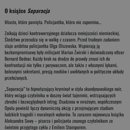
O książce
Separacja
Miasto, które pamięta. Policjantka, która nie zapomina…
Znikają dzieci kontrowersyjnego działacza mniejszości niemieckiej.
Śledztwo przeradza się w walkę z czasem. Przed trudnym zadaniem
staje ambitna policjantka Olga Olszewska. Wspierają ją
bezkompromisowy były milicjant Marian Żwirski i doświadczony oficer
Bernard Bednar. Każdy krok na drodze do prawdy zmusi ich do
konfrontacji nie tylko z porywaczem, ale także z własnymi lękami,
bolesnymi sekretami, presją mediów i uwikłanych w polityczne układy
przełożonych.
„Separacja” to hipnotyzujący kryminał w stylu skandynawskiego noir,
który wciąga czytelnika w duszny świat tajemnic, wstrząsających
zbrodni i bezwzględnych intryg. Osadzona w mroźnym, współczesnym
Opolu powieść łączy dynamiczną akcję z przejmującym studium
ludzkich tragedii i moralnych wyborów. To zarazem najnowsza książka
Aleksandra Sowy – pisarza i policjanta znanego czytelnikom ze
świetnie przyjętego cyklu z Emilem Stomporem.