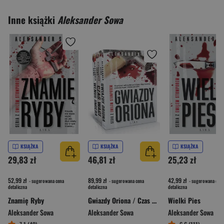
Inne książki
Aleksander Sowa
KSIĄŻKA
KSIĄŻKA
KSIĄŻKA
29,83 zł
46,81 zł
25,23 zł
52,99 zł
89,99 zł
42,99 zł
- sugerowana cena
- sugerowana cena
- sugerowana cena
detaliczna
detaliczna
detaliczna
Znamię Ryby
Gwiazdy Oriona / Czas Wagi / Wenus umiera Pakiet
Wielki Pies
Aleksander Sowa
Aleksander Sowa
Aleksander Sowa