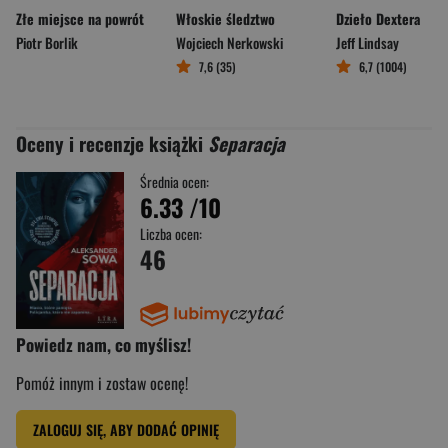
Złe miejsce na powrót
Włoskie śledztwo
Dzieło Dextera
Piotr Borlik
Wojciech Nerkowski
Jeff Lindsay
7,6 (35)
6,7 (1004)
Oceny i recenzje książki
Separacja
Średnia ocen:
6.33
/10
Liczba ocen:
46
Powiedz nam, co myślisz!
Pomóż innym i zostaw ocenę!
ZALOGUJ SIĘ, ABY DODAĆ OPINIĘ