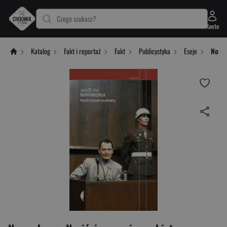
Czego szukasz?
Konto
Katalog
Fakt i reportaż
Fakt
Publicystyka
Eseje
Norym