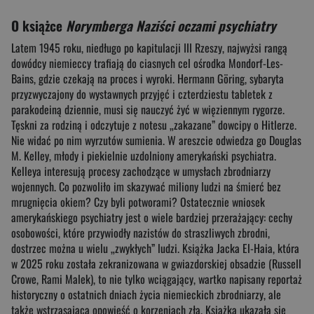
O książce
Norymberga Naziści oczami psychiatry
Latem 1945 roku, niedługo po kapitulacji III Rzeszy, najwyżsi rangą
dowódcy niemieccy trafiają do ciasnych cel ośrodka Mondorf-Les-
Bains, gdzie czekają na proces i wyroki. Hermann Göring, sybaryta
przyzwyczajony do wystawnych przyjęć i czterdziestu tabletek z
parakodeiną dziennie, musi się nauczyć żyć w więziennym rygorze.
Tęskni za rodziną i odczytuje z notesu „zakazane” dowcipy o Hitlerze.
Nie widać po nim wyrzutów sumienia. W areszcie odwiedza go Douglas
M. Kelley, młody i piekielnie uzdolniony amerykański psychiatra.
Kelleya interesują procesy zachodzące w umysłach zbrodniarzy
wojennych. Co pozwoliło im skazywać miliony ludzi na śmierć bez
mrugnięcia okiem? Czy byli potworami? Ostatecznie wniosek
amerykańskiego psychiatry jest o wiele bardziej przerażający: cechy
osobowości, które przywiodły nazistów do straszliwych zbrodni,
dostrzec można u wielu „zwykłych” ludzi. Książka Jacka El-Haia, która
w 2025 roku została zekranizowana w gwiazdorskiej obsadzie (Russell
Crowe, Rami Malek), to nie tylko wciągający, wartko napisany reportaż
historyczny o ostatnich dniach życia niemieckich zbrodniarzy, ale
także wstrząsająca opowieść o korzeniach zła. Książka ukazała się