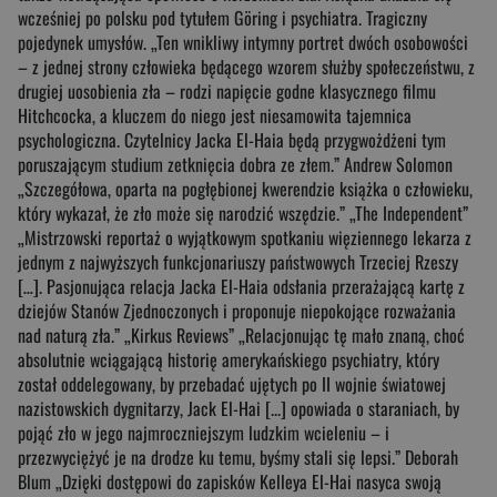
wcześniej po polsku pod tytułem Göring i psychiatra. Tragiczny
pojedynek umysłów. „Ten wnikliwy intymny portret dwóch osobowości
– z jednej strony człowieka będącego wzorem służby społeczeństwu, z
drugiej uosobienia zła – rodzi napięcie godne klasycznego filmu
Hitchcocka, a kluczem do niego jest niesamowita tajemnica
psychologiczna. Czytelnicy Jacka El-Haia będą przygwożdżeni tym
poruszającym studium zetknięcia dobra ze złem.” Andrew Solomon
„Szczegółowa, oparta na pogłębionej kwerendzie książka o człowieku,
który wykazał, że zło może się narodzić wszędzie.” „The Independent”
„Mistrzowski reportaż o wyjątkowym spotkaniu więziennego lekarza z
jednym z najwyższych funkcjonariuszy państwowych Trzeciej Rzeszy
[…]. Pasjonująca relacja Jacka El-Haia odsłania przerażającą kartę z
dziejów Stanów Zjednoczonych i proponuje niepokojące rozważania
nad naturą zła.” „Kirkus Reviews” „Relacjonując tę mało znaną, choć
absolutnie wciągającą historię amerykańskiego psychiatry, który
został oddelegowany, by przebadać ujętych po II wojnie światowej
nazistowskich dygnitarzy, Jack El-Hai [...] opowiada o staraniach, by
pojąć zło w jego najmroczniejszym ludzkim wcieleniu – i
przezwyciężyć je na drodze ku temu, byśmy stali się lepsi.” Deborah
Blum „Dzięki dostępowi do zapisków Kelleya El-Hai nasyca swoją