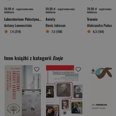
59,99 zł
59,00 zł
39,90 zł
- sugerowana cena
- sugerowana cena
- sugerowana cena
detaliczna
detaliczna
detaliczna
Laboratorium Palestyna. Jak Izrael eksportuje technologię przemocy na cały świat
Anioły
Trzewia
Antony Loewenstein
Denis Johnson
Aleksandra Paduch
7,4 (219)
7,5 (188)
6,3 (164)
Inne książki z kategorii
Eseje