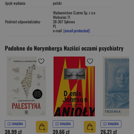
Język wydania:
polski
Wydawnictwo Czarne Sp. z o.o
Wołowiec 11
Podmiot odpowiedzialny:
38-307 Sękowa
PL
e-mail:
[email protected]
Podobne do Norymberga Naziści oczami psychiatry
KSIĄŻKA
KSIĄŻKA
KSIĄŻKA
38,99 zł
39,66 zł
26,21 zł