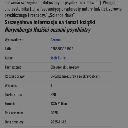
opowieść szczegółami dotyczącymi psychiki nazistów [...]. Wciągają
one czytelnika [...] w fascynującą eksplorację natury ludzkiej, zdrowia
psychicznego i rozpaczy.” „Science News”
Szczegółowe informacje na temat książki
Norymberga Naziści oczami psychiatry
Wydawnictwo:
Czarne
EAN:
9788383961972
Autor:
Jack El-Hai
Tłumaczenie:
Skowroński Jarosław
Rodzaj oprawy:
Okładka broszurowa ze skrzydełkami
Wydanie:
1
Liczba stron:
320
Format:
13.3x21.5cm
Rok wydania:
2025
Data premiery:
2025-11-12