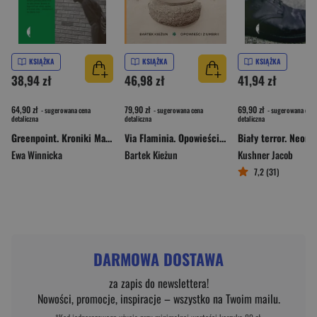
KSIĄŻKA
KSIĄŻKA
KSIĄŻKA
38,94 zł
46,98 zł
41,94 zł
64,90 zł
79,90 zł
69,90 zł
- sugerowana cena
- sugerowana cena
- sugerowana cena
detaliczna
detaliczna
detaliczna
Greenpoint. Kroniki Małej Polski wyd. 2
Via Flaminia. Opowieści z Umbrii
Ewa Winnicka
Bartek Kieżun
Kushner Jacob
7,2 (31)
DARMOWA DOSTAWA
za zapis do newslettera!
Nowości, promocje, inspiracje – wszystko na Twoim mailu.