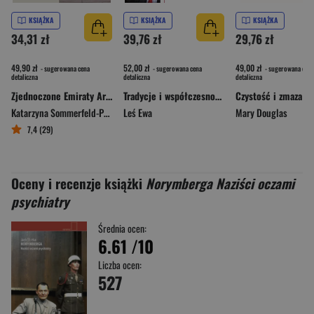
KSIĄŻKA
KSIĄŻKA
KSIĄŻKA
34,31 zł
39,76 zł
29,76 zł
49,90 zł
52,00 zł
49,00 zł
- sugerowana cena
- sugerowana cena
- sugerowana cena
detaliczna
detaliczna
detaliczna
Zjednoczone Emiraty Arabskie. Codzienność, której nie widać na zdjęciach
Tradycje i współczesność polskiej samoorganizacji obywatelskiej. Wybrane wątki z dziejów instytucji
Czystość i zmaza wy
Katarzyna Sommerfeld-Pluta
Leś Ewa
Mary Douglas
7,4 (29)
Oceny i recenzje książki
Norymberga Naziści oczami
psychiatry
Średnia ocen:
6.61
/10
Liczba ocen:
527