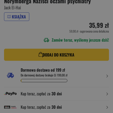
Norymberga Naziści oczami psychiatry
Jack El-Hai
KSIĄŻKA
35,99 zł
59,90 zł
- sugerowana cena detaliczna
Zamów teraz, wyślemy jeszcze dziś!
DODAJ DO KOSZYKA
Darmowa dostawa od 199 zł
Do darmowej dostawy brakuje Ci 199,00 zł
Kup teraz, zapłać za
30 dni
Kup teraz, zapłać za
30 dni