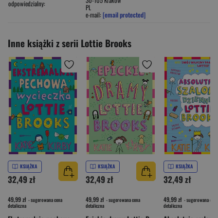
odpowiedzialny:
PL
e-mail:
[email protected]
Inne książki z serii Lottie Brooks
KSIĄŻKA
KSIĄŻKA
KSIĄŻKA
32,49 zł
32,49 zł
32,49 zł
49,99 zł
49,99 zł
49,99 zł
- sugerowana cena
- sugerowana cena
- sugerowana cena
detaliczna
detaliczna
detaliczna