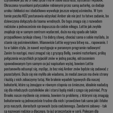
Okraszona rysunkami patyczaków robionymi przez samą autorkę, co dodaje
uroku i lekkości no i dodatkowo wywołuje jeszcze więcej uśmiechu. W tym
tomie paczka KÓZ postanawia odzyskać Amber ale nie jest to łatwe zadanie, bo
dziewczyna dołączyła do teamu wrednych. Do tego zmaga się z rozwodem
rodziców a jednocześnie nie dopuszcza do siebie nikogo. Lottie jak zwykle
znajduje się w samym centrum wydarzeń, dużo na nią spada ale także
przypadkowo zyskuje sławę. I to dobrą sławę, chociaż sama o sobie myślała, że
stanie się pośmiewiskiem. Mianowicie Lottie wygrywa bitwę na... rapowanie. I
to w takim stylu, że nawet występuje w porannym programie radiowym!
Zanim to nastąpi, musi zmagać się z gryzącą Bellą, swoimi rozterkami, próbą
połączenia wszystkich przyjaciół znów w jedną paczkę, odrzuceniem
spowodowanym tym samym co już napisałam wyżej, bowiem Lottie
postanowiła odsunąć się, myśląc, że bez niej Amber znów będzie się zadawać z
pozostałymi. Dużo się nie myliła ale wiadomo, że medal zawsze ma dwie strony
i każdą z nich zobaczymy tutaj. Nie braknie wpadek typowych dla naszej
bohaterki, które są żenujące w równym stopniu co śmieszne, idealnie nadadzą
się dla młodszych czytelników ale i starsi będą mieli z czego się pośmiać. Przy
Brooks nasze myślenie się zmienia, bowiem te problemy, z którymi się zmagają
bohaterowie są jednocześnie trudne dla nich i prawdziwe tak samo jak i błahe
przy naszych, dorosłych sprawach życia codziennego. Żandarmi zabawy - tak
są nazywani rodzice a dlaczego, to już przeczytacie w serii. Polecam dla