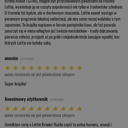
strony Amber i GTWD, mające być przysłowiowym gwoździem do trumny
Lottie, wywinduje ją na szczyty popularności nie tylko w środowisku szkolnym.
O trumnie też będzie, ale w dosłownym znaczeniu. Lottie nawet wystąpi w
porannym programie lokalnej radiostacji, ale ona sama raczej wolałaby o tym
zapomnieć. Ta książka napisana w formie pamiętnika bawi, ale też pozwala
zanurzyć się w nieco odległym już świecie nastolatków - trudy dojrzewania,
pierwsze miłości, przyjaźń aż po grób i niejednokrotnie żenujące wpadki, bez
których Lottie nie byłaby sobą.
anonim
22/10/2025
Twoja ocena: Beznadziejna 1/10"
Twoja ocena: Bardzo słaba 2/10"
Twoja ocena: Słaba 3/10"
Twoja ocena: Może być 4/10"
Twoja ocena: Przeciętna 5/10"
Twoja ocena: Dobra 6/10"
Twoja ocena: Bardzo dobra 7/10"
Twoja ocena: Rewelacyjna 8/10"
Twoja ocena: Wybitna 9/10"
Twoja ocena: Arcydzieło 10/10"
opinia recenzenta nie jest potwierdzona zakupem
Super książka!
Anonimowy użytkownik
24/10/2025
Twoja ocena: Beznadziejna 1/10"
Twoja ocena: Bardzo słaba 2/10"
Twoja ocena: Słaba 3/10"
Twoja ocena: Może być 4/10"
Twoja ocena: Przeciętna 5/10"
Twoja ocena: Dobra 6/10"
Twoja ocena: Bardzo dobra 7/10"
Twoja ocena: Rewelacyjna 8/10"
Twoja ocena: Wybitna 9/10"
Twoja ocena: Arcydzieło 10/10"
opinia recenzenta nie jest potwierdzona zakupem
Uwielbiam serię o Lottie Brooks! Każda część to pełna humoru, emocji i