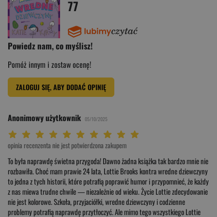
77
Powiedz nam, co myślisz!
Pomóż innym i zostaw ocenę!
ZALOGUJ SIĘ, ABY DODAĆ OPINIĘ
Anonimowy użytkownik
05/10/2025
Twoja ocena: Beznadziejna 1/10"
Twoja ocena: Bardzo słaba 2/10"
Twoja ocena: Słaba 3/10"
Twoja ocena: Może być 4/10"
Twoja ocena: Przeciętna 5/10"
Twoja ocena: Dobra 6/10"
Twoja ocena: Bardzo dobra 7/10"
Twoja ocena: Rewelacyjna 8/10"
Twoja ocena: Wybitna 9/10"
Twoja ocena: Arcydzieło 10/10"
opinia recenzenta nie jest potwierdzona zakupem
To była naprawdę świetna przygoda! Dawno żadna książka tak bardzo mnie nie
rozbawiła. Choć mam prawie 24 lata, Lottie Brooks kontra wredne dziewczyny
to jedna z tych historii, które potrafią poprawić humor i przypomnieć, że każdy
z nas miewa trudne chwile — niezależnie od wieku. Życie Lottie zdecydowanie
nie jest kolorowe. Szkoła, przyjaciółki, wredne dziewczyny i codzienne
problemy potrafią naprawdę przytłoczyć. Ale mimo tego wszystkiego Lottie