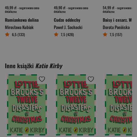
49,99 zł
49,90 zł
54,99 zł
- sugerowana cena
- sugerowana cena
- sugerowana cena
detaliczna
detaliczna
detaliczna
Rumiankowa dolina
Cudze oddechy
Mirosława Kubiak
Paweł J. Sochacki
Dorota Ponińska
6,5 (133)
7,5 (428)
7,5 (157)
Inne książki
Katie Kirby