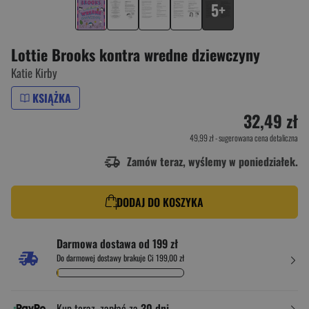
5+
Lottie Brooks kontra wredne dziewczyny
Katie Kirby
KSIĄŻKA
32,49 zł
49,99 zł
- sugerowana cena detaliczna
Zamów teraz, wyślemy w poniedziałek.
DODAJ DO KOSZYKA
Darmowa dostawa od 199 zł
Do darmowej dostawy brakuje Ci 199,00 zł
Kup teraz, zapłać za
30 dni