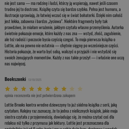
nie jest sama — ma rodzinę i ludzi, którzy ją wspierają, nawet jeśli czasem
trudno jej to dostrzec. Książkę czyta się bardzo szybko. Pełna jest humoru, a
ilustracje sprawiają, że łatwiej wczuć się w świat bohaterki. Dzięki nim całość
jest lekka, zabawna i bardzo „życiowa”. Niektóre fragmenty były tak
prawdziwe, że miałam wrażenie, jakbym czytała własne przemyślenia. Autorka
świetnie pokazuje emocje, które każdy z nas zna — wstyd, złość, zagubienie,
ale też radość i poczucie bycia częścią czegoś. To moja pierwsza książka o
Lottie, ale na pewno nie ostatnia — chętnie sięgnę po wcześniejsze części.
Historia pokazuje, że warto być sobą, walczyć o przyjaźń i nie wstydzić się
swoich żenujących momentów. Każdy z nas takie przeżył — i właśnie one uczą
nas najwięcej.
Bookszonki
13/10/2025
Twoja ocena: Beznadziejna 1/10"
Twoja ocena: Bardzo słaba 2/10"
Twoja ocena: Słaba 3/10"
Twoja ocena: Może być 4/10"
Twoja ocena: Przeciętna 5/10"
Twoja ocena: Dobra 6/10"
Twoja ocena: Bardzo dobra 7/10"
Twoja ocena: Rewelacyjna 8/10"
Twoja ocena: Wybitna 9/10"
Twoja ocena: Arcydzieło 10/10"
opinia recenzenta nie jest potwierdzona zakupem
Lottie Brooks kontra wredne dziewczyny to już siódma książka z serii, jaką
czytałam. Kolejny raz zaznaczę, że to jedna z nielicznych książek, jakie moja
siostra czytała z przyjemnością, dowiadując się, że można czytać coś dla
relaksu niż tylko z przymusu jak lektury. Lottie jest przeznaczona dla
czytelników już od 9 roku życia i ma w sobie dużo luzu, dystansu i wpadek.