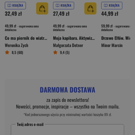
KSIĄŻKA
KSIĄŻKA
KSIĄŻKA
32,49 zł
27,49 zł
44,99 zł
49,99 zł
49,99 zł
59,99 zł
- sugerowana cena
- sugerowana cena
- sugerowana cena
detaliczna
detaliczna
detaliczna
Co ma piernik do wiatraka i inne językowe rozkminy
Moja kapibara. Aktywizująca książka dla dzieci
Weronika Zych
Małgorzata Detner
Minor Marcin
8,5 (60)
9,4 (5)
DARMOWA DOSTAWA
za zapis do newslettera!
Nowości, promocje, inspiracje – wszystko na Twoim mailu.
*Kod jednorazowego użycia przy minimalnej wartości koszyka 89 zł.
Twój adres e-mail