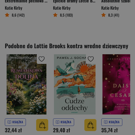
Ekstremalnie pechowa wycieczka Lottie Brooks
Epickie dramy Lottie Brooks
Katie Kirby
Katie Kirby
Katie Kirby
8,6 (142)
8,5 (103)
8,3 (41)
Podobne do Lottie Brooks kontra wredne dziewczyny
KSIĄŻKA
KSIĄŻKA
KSIĄŻKA
32,44 zł
29,40 zł
35,74 zł