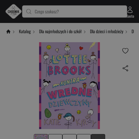
Czego szukasz?
Konto
Katalog
Dla najmłodszych i do szkół
Dla dzieci i młodzieży
Dla 