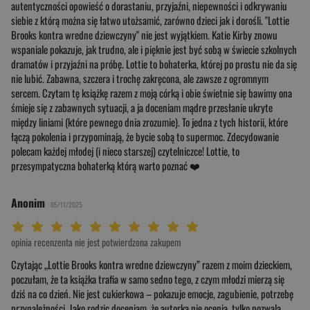
autentyczności opowieść o dorastaniu, przyjaźni, niepewności i odkrywaniu
siebie z którą można się łatwo utożsamić, zarówno dzieci jak i dorośli. "Lottie
Brooks kontra wredne dziewczyny" nie jest wyjątkiem. Katie Kirby znowu
wspaniale pokazuje, jak trudno, ale i pięknie jest być sobą w świecie szkolnych
dramatów i przyjaźni na próbę. Lottie to bohaterka, której po prostu nie da się
nie lubić. Zabawna, szczera i trochę zakręcona, ale zawsze z ogromnym
sercem. Czytam tę książkę razem z moją córką i obie świetnie się bawimy ona
śmieje się z zabawnych sytuacji, a ja doceniam mądre przesłanie ukryte
między liniami (które pewnego dnia zrozumie). To jedna z tych historii, które
łączą pokolenia i przypominają, że bycie sobą to supermoc. Zdecydowanie
polecam każdej młodej (i nieco starszej) czytelniczce! Lottie, to
przesympatyczna bohaterką którą warto poznać ❤️
Anonim
05/11/2025
Twoja ocena: Beznadziejna 1/10"
Twoja ocena: Bardzo słaba 2/10"
Twoja ocena: Słaba 3/10"
Twoja ocena: Może być 4/10"
Twoja ocena: Przeciętna 5/10"
Twoja ocena: Dobra 6/10"
Twoja ocena: Bardzo dobra 7/10"
Twoja ocena: Rewelacyjna 8/10"
Twoja ocena: Wybitna 9/10"
Twoja ocena: Arcydzieło 10/10"
opinia recenzenta nie jest potwierdzona zakupem
Czytając „Lottie Brooks kontra wredne dziewczyny” razem z moim dzieckiem,
poczułam, że ta książka trafia w samo sedno tego, z czym młodzi mierzą się
dziś na co dzień. Nie jest cukierkowa – pokazuje emocje, zagubienie, potrzebę
przynależności. Jako rodzic doceniam, że autorka nie ocenia, tylko pozwala