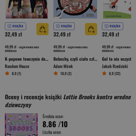
KSIĄŻKA
KSIĄŻKA
KSIĄŻKA
32,49 zł
32,49 zł
32,49 zł
49,99 zł
49,99 zł
49,99 zł
- sugerowana cena
- sugerowana cena
- sugerowana cena
detaliczna
detaliczna
detaliczna
K-popowe łowczynie demonów. Mój golden journal. Oficjalny dziennik
Bebechy, czyli ciało człowieka pod lupą [2025]
Random House
Adam Mirek
Jakub Rzedzicki
8,0 (1)
10,0 (2)
8,9 (32)
Oceny i recenzje książki
Lottie Brooks kontra wredne
dziewczyny
Średnia ocen:
8.86
/10
Liczba ocen: