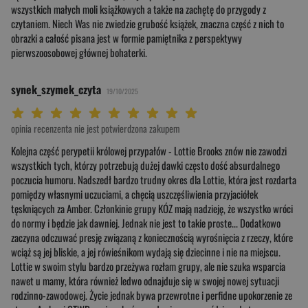
wszystkich małych moli książkowych a także na zachętę do przygody z
czytaniem. Niech Was nie zwiedzie grubość książek, znaczna część z nich to
obrazki a całość pisana jest w formie pamiętnika z perspektywy
pierwszoosobowej głównej bohaterki.
synek_szymek_czyta
19/10/2025
Twoja ocena: Beznadziejna 1/10"
Twoja ocena: Bardzo słaba 2/10"
Twoja ocena: Słaba 3/10"
Twoja ocena: Może być 4/10"
Twoja ocena: Przeciętna 5/10"
Twoja ocena: Dobra 6/10"
Twoja ocena: Bardzo dobra 7/10"
Twoja ocena: Rewelacyjna 8/10"
Twoja ocena: Wybitna 9/10"
Twoja ocena: Arcydzieło 10/10"
opinia recenzenta nie jest potwierdzona zakupem
Kolejna część perypetii królowej przypałów - Lottie Brooks znów nie zawodzi
wszystkich tych, którzy potrzebują dużej dawki często dość absurdalnego
poczucia humoru. Nadszedł bardzo trudny okres dla Lottie, która jest rozdarta
pomiędzy własnymi uczuciami, a chęcią uszczęśliwienia przyjaciółek
tęskniących za Amber. Członkinie grupy KÓZ mają nadzieję, że wszystko wróci
do normy i będzie jak dawniej. Jednak nie jest to takie proste... Dodatkowo
zaczyna odczuwać presję związaną z koniecznością wyrośnięcia z rzeczy, które
wciąż są jej bliskie, a jej rówieśnikom wydają się dziecinne i nie na miejscu.
Lottie w swoim stylu bardzo przeżywa rozłam grupy, ale nie szuka wsparcia
nawet u mamy, która również ledwo odnajduje się w swojej nowej sytuacji
rodzinno-zawodowej. Życie jednak bywa przewrotne i perfidne upokorzenie ze