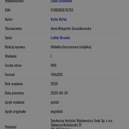
Wydawnictwo:
Znak Emotikon
EAN:
9788383676753
Autor:
Katie Kirby
Tłumaczenie:
Anna Klingofer-Szostakowska
Seria:
Lottie Brooks
Rodzaj oprawy:
Okładka broszurowa (miękka)
Wydanie:
I
Liczba stron:
400
Format:
144x205
Rok wydania:
2025
Data premiery:
2025-09-24
Język wydania:
polski
Język oryginału:
angielski
Społeczny Instytut Wydawniczy Znak Sp. z o.o.
Tadeusza Kościuszki 37
Podmiot
30-105 Kraków