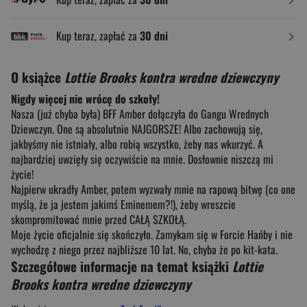
Kup teraz, zapłać za
30 dni
O książce
Lottie Brooks kontra wredne dziewczyny
Nigdy więcej nie wrócę do szkoły!
Nasza (już chyba była) BFF Amber dołączyła do Gangu Wrednych
Dziewczyn. One są absolutnie NAJGORSZE! Albo zachowują się,
jakbyśmy nie istniały, albo robią wszystko, żeby nas wkurzyć. A
najbardziej uwzięły się oczywiście na mnie. Dosłownie niszczą mi
życie!
Najpierw ukradły Amber, potem wyzwały mnie na rapową bitwę (co one
myślą, że ja jestem jakimś Eminemem?!), żeby wreszcie
skompromitować mnie przed CAŁĄ SZKOŁĄ.
Moje życie oficjalnie się skończyło. Zamykam się w Forcie Hańby i nie
wychodzę z niego przez najbliższe 10 lat. No, chyba że po kit-kata.
Szczegółowe informacje na temat książki
Lottie
Brooks kontra wredne dziewczyny