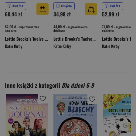
KSIĄŻKA
KSIĄŻKA
KSIĄŻKA
60,44 zł
34,98 zł
52,99 zł
82,00 zł
44,00 zł
71,00 zł
- sugerowana cena
- sugerowana cena
- sugerowana cena
detaliczna
detaliczna
detaliczna
Lottie Brooks’s Twelve Disasters of Christmas
Lottie Brooks’s Twelve Disasters of Christmas
Katie Kirby
Katie Kirby
Katie Kirby
Inne książki z kategorii
Dla dzieci 6-9