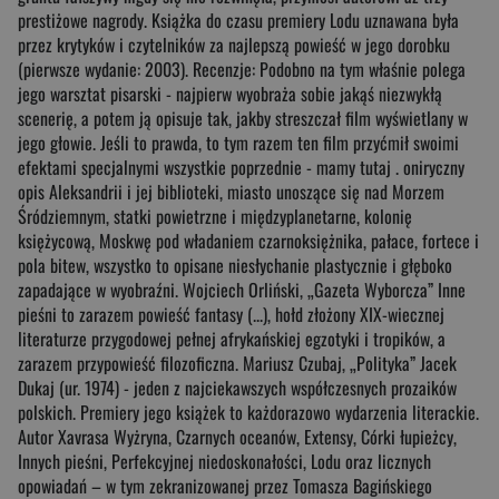
prestiżowe nagrody. Książka do czasu premiery Lodu uznawana była
przez krytyków i czytelników za najlepszą powieść w jego dorobku
(pierwsze wydanie: 2003). Recenzje: Podobno na tym właśnie polega
jego warsztat pisarski - najpierw wyobraża sobie jakąś niezwykłą
scenerię, a potem ją opisuje tak, jakby streszczał film wyświetlany w
jego głowie. Jeśli to prawda, to tym razem ten film przyćmił swoimi
efektami specjalnymi wszystkie poprzednie - mamy tutaj . oniryczny
opis Aleksandrii i jej biblioteki, miasto unoszące się nad Morzem
Śródziemnym, statki powietrzne i międzyplanetarne, kolonię
księżycową, Moskwę pod władaniem czarnoksiężnika, pałace, fortece i
pola bitew, wszystko to opisane niesłychanie plastycznie i głęboko
zapadające w wyobraźni. Wojciech Orliński, „Gazeta Wyborcza” Inne
pieśni to zarazem powieść fantasy (...), hołd złożony XIX-wiecznej
literaturze przygodowej pełnej afrykańskiej egzotyki i tropików, a
zarazem przypowieść filozoficzna. Mariusz Czubaj, „Polityka” Jacek
Dukaj (ur. 1974) - jeden z najciekawszych współczesnych prozaików
polskich. Premiery jego książek to każdorazowo wydarzenia literackie.
Autor Xavrasa Wyżryna, Czarnych oceanów, Extensy, Córki łupieżcy,
Innych pieśni, Perfekcyjnej niedoskonałości, Lodu oraz licznych
opowiadań – w tym zekranizowanej przez Tomasza Bagińskiego