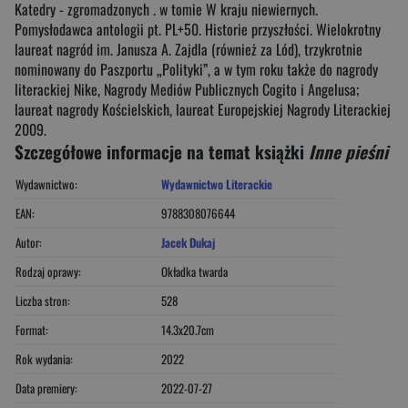
Katedry - zgromadzonych . w tomie W kraju niewiernych.
Pomysłodawca antologii pt. PL+50. Historie przyszłości. Wielokrotny
laureat nagród im. Janusza A. Zajdla (również za Lód), trzykrotnie
nominowany do Paszportu „Polityki”, a w tym roku także do nagrody
literackiej Nike, Nagrody Mediów Publicznych Cogito i Angelusa;
laureat nagrody Kościelskich, laureat Europejskiej Nagrody Literackiej
2009.
Szczegółowe informacje na temat książki
Inne pieśni
Wydawnictwo:
Wydawnictwo Literackie
EAN:
9788308076644
Autor:
Jacek Dukaj
Rodzaj oprawy:
Okładka twarda
Liczba stron:
528
Format:
14.3x20.7cm
Rok wydania:
2022
Data premiery:
2022-07-27