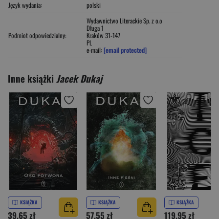
Język wydania:
polski
Wydawnictwo Literackie Sp. z o.o
Długa 1
Podmiot odpowiedzialny:
Kraków 31-147
PL
e-mail:
[email protected]
Inne książki
Jacek Dukaj
KSIĄŻKA
KSIĄŻKA
KSIĄŻKA
39,65 zł
57,55 zł
119,95 zł