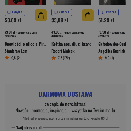
KSIĄŻKA
KSIĄŻKA
KSIĄŻKA
50,89 zł
33,89 zł
51,29 zł
79,91 zł
49,90 zł
79,90 zł
- sugerowana cena
- sugerowana cena
- sugerowana cena
detaliczna
detaliczna
detaliczna
Opowieści o pilocie Pirxie wyd. 2026
Krótka noc, długi krzyk
Stanisław Lem
Robert Małecki
Angelika Kuźniak
9,5 (2)
7,7 (172)
9,0 (1)
DARMOWA DOSTAWA
za zapis do newslettera!
Nowości, promocje, inspiracje – wszystko na Twoim mailu.
*Kod jednorazowego użycia przy minimalnej wartości koszyka 89 zł.
Twój adres e-mail