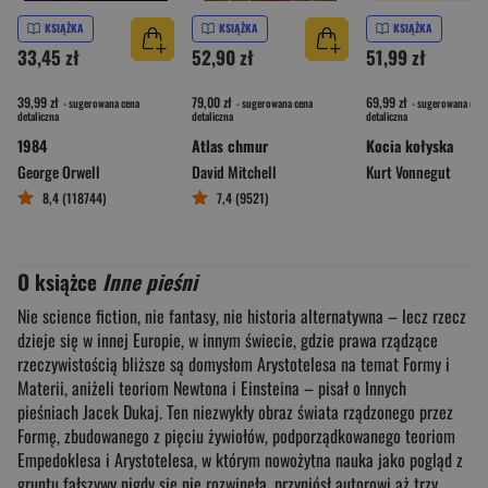
KSIĄŻKA
KSIĄŻKA
KSIĄŻKA
33,45 zł
52,90 zł
51,99 zł
39,99 zł
79,00 zł
69,99 zł
- sugerowana cena
- sugerowana cena
- sugerowana cena
detaliczna
detaliczna
detaliczna
1984
Atlas chmur
Kocia kołyska
George Orwell
David Mitchell
Kurt Vonnegut
8,4 (118744)
7,4 (9521)
O książce
Inne pieśni
Nie science fiction, nie fantasy, nie historia alternatywna – lecz rzecz
dzieje się w innej Europie, w innym świecie, gdzie prawa rządzące
rzeczywistością bliższe są domysłom Arystotelesa na temat Formy i
Materii, aniżeli teoriom Newtona i Einsteina – pisał o Innych
pieśniach Jacek Dukaj. Ten niezwykły obraz świata rządzonego przez
Formę, zbudowanego z pięciu żywiołów, podporządkowanego teoriom
Empedoklesa i Arystotelesa, w którym nowożytna nauka jako pogląd z
gruntu fałszywy nigdy się nie rozwinęła, przyniósł autorowi aż trzy