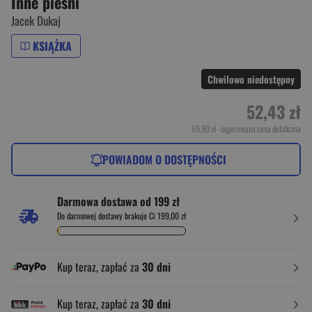
Inne pieśni
Jacek Dukaj
KSIĄŻKA
Chwilowo niedostępny
52,43 zł
69,90 zł
- sugerowana cena detaliczna
POWIADOM O DOSTĘPNOŚCI
Darmowa dostawa od 199 zł
Do darmowej dostawy brakuje Ci 199,00 zł
Kup teraz, zapłać za
30 dni
Kup teraz, zapłać za
30 dni