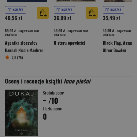
KSIĄŻKA
KSIĄŻKA
KSIĄŻKA
40,56 zł
36,99 zł
35,49 zł
59,99 zł
49,99 zł
49,99 zł
- sugerowana cena
- sugerowana cena
- sugerowana cena
detaliczna
detaliczna
detaliczna
Agentka złoczyńcy
U steru opowieści
Hannah Nicole Maehrer
Oliver Bowden
7,5 (75)
Oceny i recenzje książki
Inne pieśni
Średnia ocen:
~
/10
Liczba ocen:
0