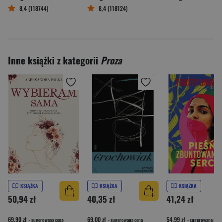
8,4 (118744)
8,4 (118124)
Inne książki z kategorii
Proza
KSIĄŻKA
KSIĄŻKA
KSIĄŻKA
50,94 zł
40,35 zł
41,24 zł
69,90 zł
69,00 zł
54,99 zł
- sugerowana cena
- sugerowana cena
- sugerowana cena