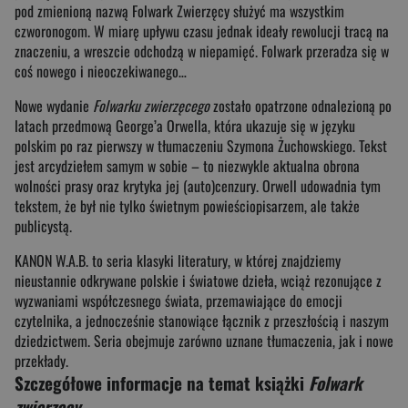
pod zmienioną nazwą Folwark Zwierzęcy służyć ma wszystkim
czworonogom. W miarę upływu czasu jednak ideały rewolucji tracą na
znaczeniu, a wreszcie odchodzą w niepamięć. Folwark przeradza się w
coś nowego i nieoczekiwanego…
Nowe wydanie
Folwarku zwierzęcego
zostało opatrzone odnalezioną po
latach przedmową George’a Orwella, która ukazuje się w języku
polskim po raz pierwszy w tłumaczeniu Szymona Żuchowskiego. Tekst
jest arcydziełem samym w sobie – to niezwykle aktualna obrona
wolności prasy oraz krytyka jej (auto)cenzury. Orwell udowadnia tym
tekstem, że był nie tylko świetnym powieściopisarzem, ale także
publicystą.
KANON W.A.B. to seria klasyki literatury, w której znajdziemy
nieustannie odkrywane polskie i światowe dzieła, wciąż rezonujące z
wyzwaniami współczesnego świata, przemawiające do emocji
czytelnika, a jednocześnie stanowiące łącznik z przeszłością i naszym
dziedzictwem. Seria obejmuje zarówno uznane tłumaczenia, jak i nowe
przekłady.
Szczegółowe informacje na temat książki
Folwark
zwierzęcy