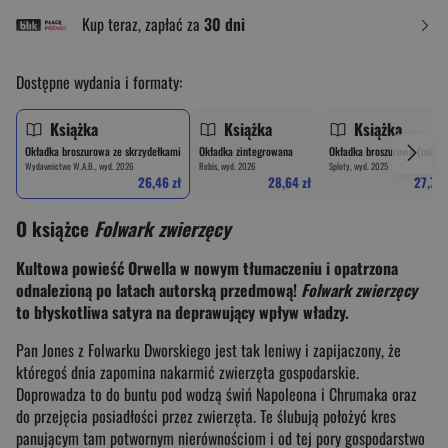
Kup teraz, zapłać za
30 dni
Dostępne wydania i formaty:
Książka
Książka
Książka
Okładka broszurowa ze skrzydełkami
Okładka zintegrowana
Okładka broszurowa (miękk
Wydawnictwo W.A.B., wyd. 2026
Rebis, wyd. 2026
Sploty, wyd. 2025
26,46 zł
28,64 zł
27,73 
O książce
Folwark zwierzęcy
Kultowa powieść Orwella w nowym tłumaczeniu i opatrzona
odnalezioną po latach autorską przedmową!
Folwark zwierzęcy
to błyskotliwa satyra na deprawujący wpływ władzy.
Pan Jones z Folwarku Dworskiego jest tak leniwy i zapijaczony, że
któregoś dnia zapomina nakarmić zwierzęta gospodarskie.
Doprowadza to do buntu pod wodzą świń Napoleona i Chrumaka oraz
do przejęcia posiadłości przez zwierzęta. Te ślubują położyć kres
panującym tam potwornym nierównościom i od tej pory gospodarstwo