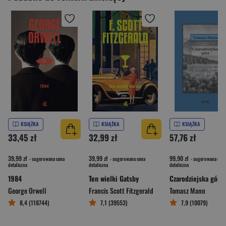
KSIĄŻKA
KSIĄŻKA
KSIĄŻKA
33,45 zł
32,99 zł
57,76 zł
39,99 zł
39,99 zł
99,90 zł
- sugerowana cena
- sugerowana cena
- sugerowana cena
detaliczna
detaliczna
detaliczna
1984
Ten wielki Gatsby
Czarodziejska góra
George Orwell
Francis Scott Fitzgerald
Tomasz Mann
8,4 (118744)
7,1 (39553)
7,9 (10079)