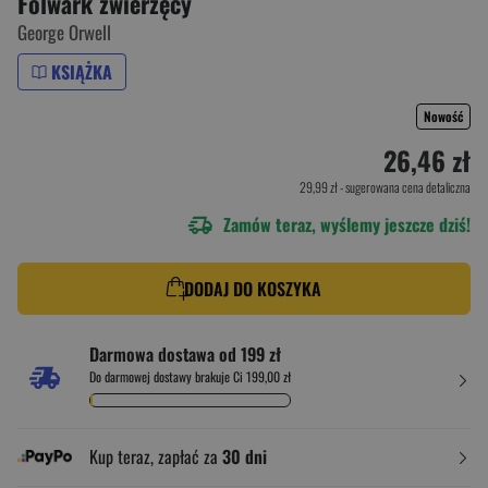
Folwark zwierzęcy
George Orwell
KSIĄŻKA
Nowość
26,46 zł
29,99 zł
- sugerowana cena detaliczna
Zamów teraz, wyślemy jeszcze dziś!
DODAJ DO KOSZYKA
Darmowa dostawa od 199 zł
Do darmowej dostawy brakuje Ci 199,00 zł
Kup teraz, zapłać za
30 dni