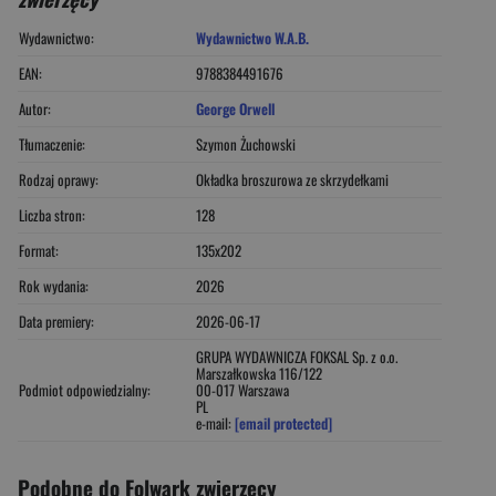
Wydawnictwo:
Wydawnictwo W.A.B.
EAN:
9788384491676
Autor:
George Orwell
Tłumaczenie:
Szymon Żuchowski
Rodzaj oprawy:
Okładka broszurowa ze skrzydełkami
Liczba stron:
128
Format:
135x202
Rok wydania:
2026
Data premiery:
2026-06-17
GRUPA WYDAWNICZA FOKSAL Sp. z o.o.
Marszałkowska 116/122
Podmiot odpowiedzialny:
00-017 Warszawa
PL
e-mail:
[email protected]
Podobne do Folwark zwierzęcy