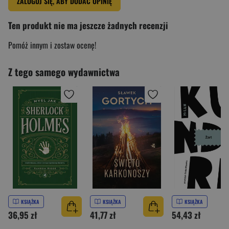
ZALOGUJ SIĘ, ABY DODAĆ OPINIĘ
Ten produkt nie ma jeszcze żadnych recenzji
Pomóż innym i zostaw ocenę!
Z tego samego wydawnictwa
KSIĄŻKA
KSIĄŻKA
KSIĄŻKA
36,95 zł
41,77 zł
54,43 zł