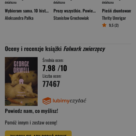
detaliczna
detaliczna
detaliczna
Wybieram sama. 10 historii o wolności i tworzeniu pięknego życia
Prozy wszystkie. Powieści
Pieśń zbuntowanyc
Aleksandra Pałka
Stanisław Grochowiak
Thrity Umrigar
9,5 (2)
Oceny i recenzje książki
Folwark zwierzęcy
Średnia ocen:
7.98
/10
Liczba ocen:
77467
Powiedz nam, co myślisz!
Pomóż innym i zostaw ocenę!