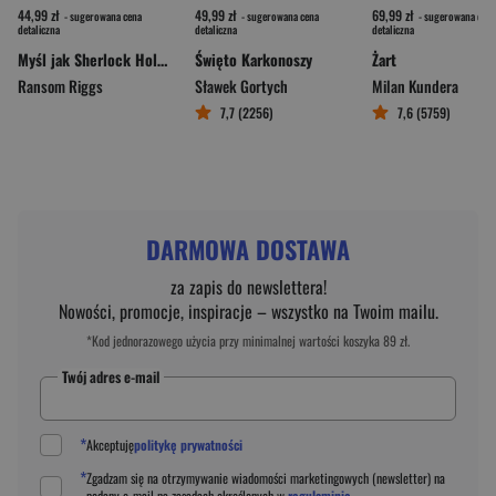
44,99 zł
49,99 zł
69,99 zł
- sugerowana cena
- sugerowana cena
- sugerowana cena
detaliczna
detaliczna
detaliczna
Myśl jak Sherlock Holmes. Metody działania, sekrety i zwyczaje legendarnego detektywa
Święto Karkonoszy
Żart
Ransom Riggs
Sławek Gortych
Milan Kundera
7,7 (2256)
7,6 (5759)
DARMOWA DOSTAWA
za zapis do newslettera!
Nowości, promocje, inspiracje – wszystko na Twoim mailu.
*Kod jednorazowego użycia przy minimalnej wartości koszyka 89 zł.
Twój adres e-mail
*
Akceptuję
politykę prywatności
*
Zgadzam się na otrzymywanie wiadomości marketingowych (newsletter) na
podany
e-mail
na zasadach określonych w
regulaminie
.