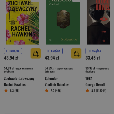
KSIĄŻKA
KSIĄŻKA
KSIĄŻKA
43,94 zł
43,94 zł
33,45 zł
54,99 zł
54,99 zł
39,99 zł
- sugerowana cena
- sugerowana cena
- sugerowana cena
detaliczna
detaliczna
detaliczna
Zuchwałe dziewczyny
Splendor
1984
Rachel Hawkins
Vladimir Nabokov
George Orwell
6,3 (65)
7,0 (466)
8,4 (118744)