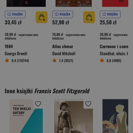
KSIĄŻKA
KSIĄŻKA
KSIĄŻKA
33,45 zł
52,90 zł
25,50 zł
39,99 zł
79,00 zł
39,90 zł
- sugerowana cena
- sugerowana cena
- sugerowana cena
detaliczna
detaliczna
detaliczna
1984
Atlas chmur
Czerwone i czarne
George Orwell
David Mitchell
Stendhal
,
właśc. Henri 
8,4 (118744)
7,4 (9521)
6,8 (4905)
Inne książki
Francis Scott Fitzgerald