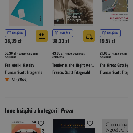
KSIĄŻKA
KSIĄŻKA
KSIĄŻKA
38,39 zł
38,33 zł
19,57 zł
59,90 zł
49,00 zł
21,00 zł
- sugerowana cena
- sugerowana cena
- sugerowana cena
detaliczna
detaliczna
detaliczna
Ten wielki Gatsby
Tender is the Night wer. angielska
Francis Scott Fitzgerald
Francis Scott Fitzgerald
Francis Scott Fitzger
7,1 (39553)
Inne książki z kategorii
Proza