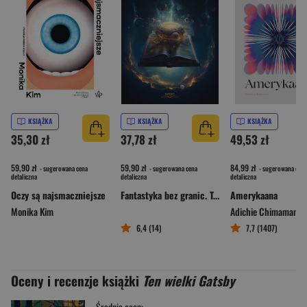
KSIĄŻKA
KSIĄŻKA
KSIĄŻKA
35,30 zł
37,78 zł
49,53 zł
59,90 zł
59,90 zł
84,99 zł
- sugerowana cena
- sugerowana cena
- sugerowana cena
detaliczna
detaliczna
detaliczna
Oczy są najsmaczniejsze
Fantastyka bez granic. Tom 2
Amerykaana
Monika Kim
Adichie Chimamanda
6,4 (14)
7,7 (1407)
Oceny i recenzje książki
Ten wielki Gatsby
Średnia ocen: