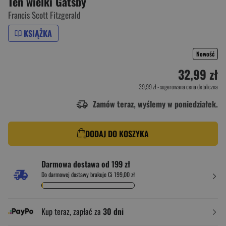
Ten wielki Gatsby
Francis Scott Fitzgerald
KSIĄŻKA
Nowość
32,99 zł
39,99 zł
- sugerowana cena detaliczna
Zamów teraz, wyślemy w poniedziałek.
DODAJ DO KOSZYKA
Darmowa dostawa od 199 zł
Do darmowej dostawy brakuje Ci 199,00 zł
Kup teraz, zapłać za
30 dni