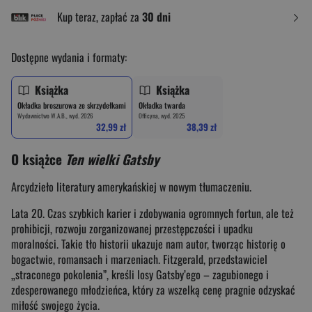
Kup teraz, zapłać za
30 dni
Dostępne wydania i formaty:
Książka
Książka
Okładka broszurowa ze skrzydełkami
Okładka twarda
Wydawnictwo W.A.B., wyd. 2026
Officyna, wyd. 2025
32,99 zł
38,39 zł
O książce
Ten wielki Gatsby
Arcydzieło literatury amerykańskiej w nowym tłumaczeniu.
Lata 20. Czas szybkich karier i zdobywania ogromnych fortun, ale też
prohibicji, rozwoju zorganizowanej przestępczości i upadku
moralności. Takie tło historii ukazuje nam autor, tworząc historię o
bogactwie, romansach i marzeniach. Fitzgerald, przedstawiciel
„straconego pokolenia”, kreśli losy Gatsby’ego – zagubionego i
zdesperowanego młodzieńca, który za wszelką cenę pragnie odzyskać
miłość swojego życia.