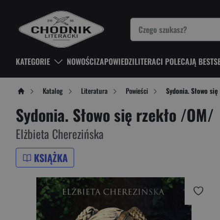
KATEGORIE
NOWOŚCI
ZAPOWIEDZI
LITERACI POLECAJĄ BESTS
Katalog
Literatura
Powieści
Sydonia. Słowo się
Sydonia. Słowo się rzekło /OM/
Elżbieta Cherezińska
KSIĄŻKA