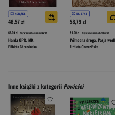
KSIĄŻKA
KSIĄŻKA
46,57 zł
58,79 zł
67,99 zł
84,99 zł
- sugerowana cena detaliczna
- sugerowana cena detaliczna
Harda OPR. MK.
Elżbieta Cherezińska
Elżbieta Cherezińska
Inne książki z kategorii
Powieści