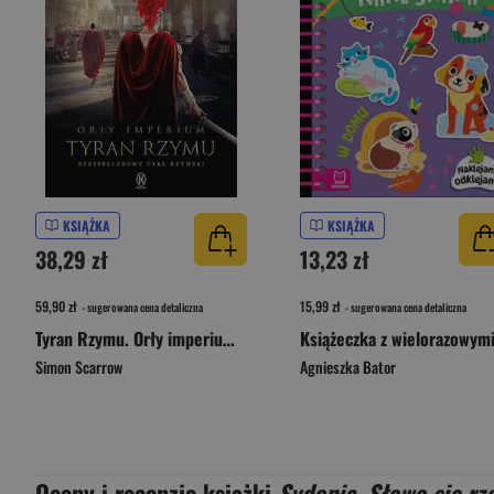
KSIĄŻKA
KSIĄŻKA
38,29 zł
13,23 zł
59,90 zł
15,99 zł
- sugerowana cena detaliczna
- sugerowana cena detaliczna
Tyran Rzymu. Orły imperium. Tom 24
Simon Scarrow
Agnieszka Bator
Oceny i recenzje książki
Sydonia. Słowo się rz