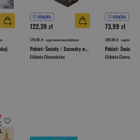
KSIĄŻKA
KSIĄŻKA
122,39 zł
73,99 zł
179,90 zł
109,00 zł
na
- sugerowana cena detaliczna
- sugerowana cen
kka)
Pakiet: Śmiały / Szczodry wer. limitowana
Elżbieta Cherezińska
Elżbieta Cherezińska