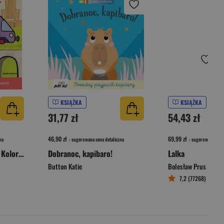
KSIĄŻKA
KSIĄŻKA
31,77 zł
54,43 zł
46,90 zł
69,99 zł
na
- sugerowana cena detaliczna
- sugerowana cena 
Kicia Kocia w podróży. Kolorowanka
Dobranoc, kapibaro!
Lalka
Button Katie
Bolesław Prus
7,2 (77268)