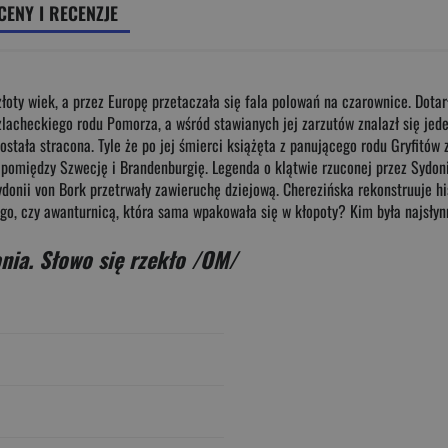
CENY I RECENZJE
łoty wiek, a przez Europę przetaczała się fala polowań na czarownice. Dota
lacheckiego rodu Pomorza, a wśród stawianych jej zarzutów znalazł się jede
została stracona. Tyle że po jej śmierci książęta z panującego rodu Gryfitó
e pomiędzy Szwecję i Brandenburgię. Legenda o klątwie rzuconej przez Sydon
onii von Bork przetrwały zawieruchę dziejową. Cherezińska rekonstruuje his
o, czy awanturnicą, która sama wpakowała się w kłopoty? Kim była najsłynn
nia. Słowo się rzekło /OM/