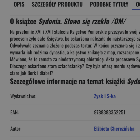
OPIS
SZCZEGÓŁY PRODUKTU
PODOBNE TYTUŁY
O
O książce
Sydonia. Słowo się rzekło /OM/
Na przełomie XVI i XVII stulecia Księstwo Pomorskie przeżywało swój z
procesem żyło całe Księstwo, bo oskarżona należała do najstarszego sz
Odwoływała zeznania złożone podczas tortur. W końcu przyznała się i 
wymarła ich rodzima dynastia, a księstwo zniknęło z map, rozszarpan
Mówiono, że to zemsta za niedotrzymaną obietnicę. Akta procesowe Syd
Dlaczego oskarżono starą szlachciankę? Czy była ofiarą mordu sądoweg
stare jak Bork i diabeł?
Szczegółowe informacje na temat książki
Sydo
Wydawnictwo:
Zysk i S-ka
EAN:
9788383352251
Autor:
Elżbieta Cherezińska