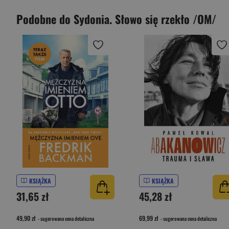
Podobne do Sydonia. Słowo się rzekło /OM/
KSIĄŻKA
KSIĄŻKA
31,65 zł
45,28 zł
49,90 zł
69,99 zł
- sugerowana cena detaliczna
- sugerowana cena detaliczna