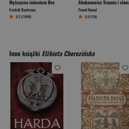
Mężczyzna imieniem Ove
Abakanowicz Trauma i sław
Fredrik Backman
Paweł Kowal
8,3 (11899)
6,9 (118)
Inne książki
Elżbieta Cherezińska