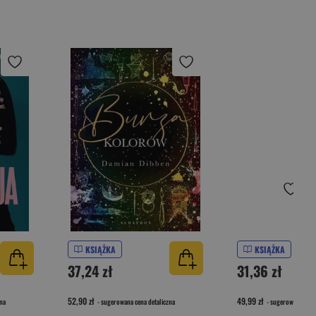
KSIĄŻKA
KSIĄŻKA
37,24 zł
31,36 zł
52,90 zł
49,99 zł
na
- sugerowana cena detaliczna
- sugerowana cena 