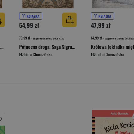
KSIĄŻKA
KSIĄŻKA
54,99 zł
47,99 zł
79,99 zł
67,99 zł
- sugerowana cena detaliczna
- sugerowana cena detalicz
Północna droga. Pasja według Einara. Trzy młode pieśni
Północna droga. Saga Sigrun. Ja jestem Halderd
Królowa (okładka mię
Elżbieta Cherezińska
Elżbieta Cherezińska