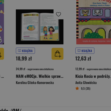
KSIĄŻKA
KSIĄŻKA
18,99 zł
12,63 zł
24,99 zł
12,99 zł
- sugerowana cena detaliczna
- sugerowana cena detalicz
Książeczka z wielorazowymi naklejkami. W domu. Naklejam, odklejam!
MAM eMOCje. Wielkie sprawy małych ludzi. Opowiadania terapeutyczne. Część 2
Karolina Glinka-Komorowska
Anita Głowińska
9,5 (35)
ekło /OM/