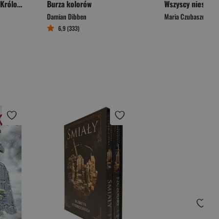
Reina Roja. Czerwona Królowa
Burza kolorów
Wszyscy niestety
Damian Dibben
Maria Czubaszek
6,9 (333)