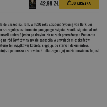
42,99 ZŁ
DO KOSZYKA
rła do Szczecina. Tam, w 1620 roku stracono Sydonię von Bork. Jej
n szczególny: uśmiercenie panującego księcia. Broniła się niemal rok.
w zaczęli umierać jeden po drugim. Na oczach przerażonych Pomorzan
ię na ród Gryfitów na trwałe zagościła w umysłach mieszkańców.
torię tej wyjątkowej kobiety, sięgając do starych dokumentów.
iejsza pomorska czarownica? I dlaczego o jej rodzie mówiono: To jest