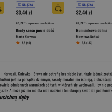
KSIĄŻKA
KSIĄŻKA
33,44 zł
32,44 zł
42,99 zł
49,99 zł
- sugerowana cena detaliczna
- sugerowana cena detalicz
Kiedy serce powie dość
Rumiankowa dolina
Marta Kurzawa
Mirosława Kubiak
7,8 (49)
6,5 (133)
 Norwegii. Gniewko i Sława nie potrafią bez siebie żyć. Nagle jednak zostaj
 ludźmi jest na porządku dziennym, zasady moralne nie istnieją, a chrześcij
całkowicie odmiennych warunkach od tych, w których się wychowali, i by nie p
jaźń? A może już nie ma dla nich nadziei i ten okropny świat ich pochłonie
ucichną dęby