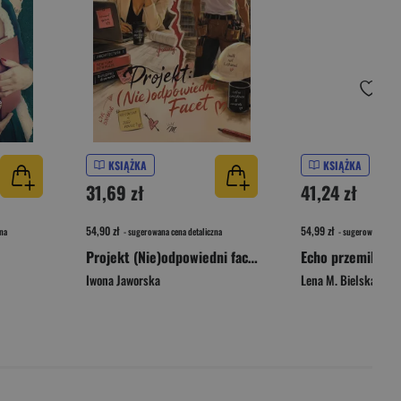
KSIĄŻKA
KSIĄŻKA
31,69 zł
41,24 zł
54,90 zł
54,99 zł
na
- sugerowana cena detaliczna
- sugerowana cena 
Projekt (Nie)odpowiedni facet
Echo przemilczan
Iwona Jaworska
Lena M. Bielska