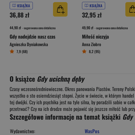
KSIĄŻKA
KSIĄŻKA
36,88 zł
32,95 zł
44,90 zł
49,90 zł
- sugerowana cena detaliczna
- sugerowana cena detaliczna
Gdy nadejdzie nasz czas
Miłość niczyja
Agnieszka Dyniakowska
Anna Ziobro
7,9 (68)
8,2 (95)
O książce
Gdy ucichną dęby
Czasy wczesnośredniowieczne. Okres panowania Piastów. Tereny Polski i
wszystko o sto osiemdziesiąt stopni. Życie w świecie, w którym handel
tej dwójki. Czy ich psychika jest na tyle silna, by poradzili sobie w 
przetrwać? Czy na ich drodze może pojawić się jeszcze miłość lub przy
Szczegółowe informacje na temat książki
Gdy 
Wydawnictwo:
WasPos