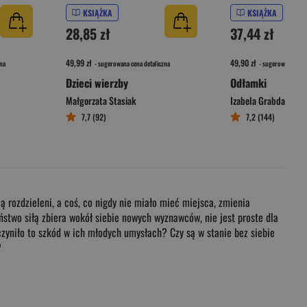
KSIĄŻKA
KSIĄŻKA
28,85 zł
37,44 zł
49,99 zł
49,90 zł
na
- sugerowana cena detaliczna
- sugerowana cena 
Dzieci wierzby
Odłamki
Małgorzata Stasiak
Izabela Grabda
7,7 (92)
7,2 (144)
ą rozdzieleni, a coś, co nigdy nie miało mieć miejsca, zmienia
aństwo siłą zbiera wokół siebie nowych wyznawców, nie jest proste dla
oczyniło to szkód w ich młodych umysłach? Czy są w stanie bez siebie
?