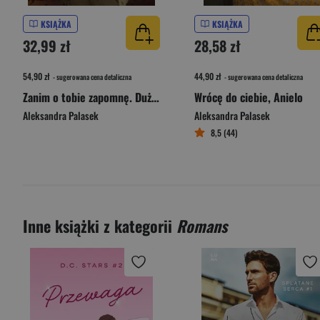
KSIĄŻKA
KSIĄŻKA
32,99 zł
28,58 zł
54,90 zł
44,90 zł
- sugerowana cena detaliczna
- sugerowana cena detaliczna
Zanim o tobie zapomnę. Duże Litery wyd. 2026
Wrócę do ciebie, Anielo
Aleksandra Palasek
Aleksandra Palasek
8,5 (44)
Inne książki z kategorii
Romans