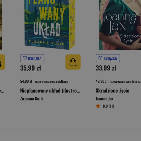
KSIĄŻKA
KSIĄŻKA
35,99 zł
33,99 zł
54,90 zł
49,90 zł
- sugerowana cena detaliczna
- sugerowana cena detalicz
Twisted Knight. Splątane serca. Tom 1
Nieplanowany układ (ilustrowane brzegi)
Skradzione życie
Zuzanna Kulik
Joanna Jax
8,0 (11)