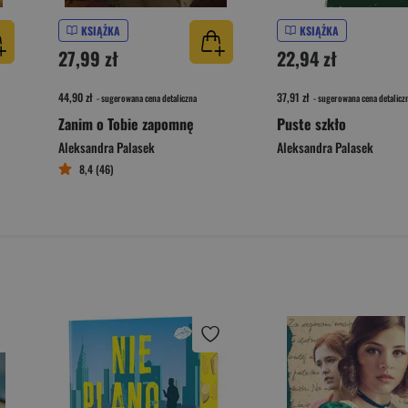
KSIĄŻKA
KSIĄŻKA
27,99 zł
22,94 zł
44,90 zł
37,91 zł
- sugerowana cena detaliczna
- sugerowana cena detalicz
Zanim o Tobie zapomnę
Puste szkło
Aleksandra Palasek
Aleksandra Palasek
8,4 (46)