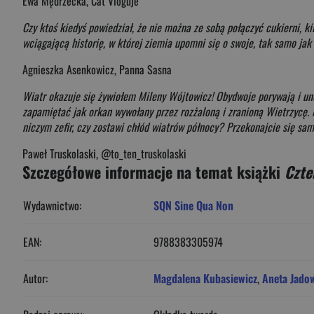
Ewa Mędrzecka, Cat Vloguje
Czy ktoś kiedyś powiedział, że nie można ze sobą połączyć cukierni, 
wciągającą historię, w której ziemia upomni się o swoje, tak samo jak 
Agnieszka Asenkowicz, Panna Sasna
Wiatr okazuje się żywiołem Mileny Wójtowicz! Obydwoje porywają i uno
zapamiętać jak orkan wywołany przez rozżaloną i zranioną Wietrzycę.
niczym zefir, czy zostawi chłód wiatrów północy? Przekonajcie się sam
Paweł Truskolaski, @to_ten_truskolaski
Szczegółowe informacje na temat książki
Czte
Wydawnictwo:
SQN Sine Qua Non
EAN:
9788383305974
Autor:
Magdalena Kubasiewicz
,
Aneta Jado