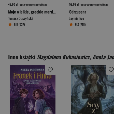
49,90 zł
59,99 zł
- sugerowana cena detaliczna
- sugerowana cena detaliczna
Moje wielkie, greckie morderstwo
Odrzucona
Tomasz Duszyński
Jaymin Eve
6,8 (537)
6,2 (718)
Inne książki
Magdalena Kubasiewicz, Aneta Ja