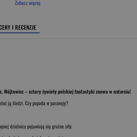
Zobacz więcej
CENY I RECENZJE
 Wójtowicz – cztery żywioły polskiej fantastyki znowu w natarciu!
ktoś ją śledzi. Czy popada w paranoję?
jnej dzielnicy pojawiają się groźne siły.