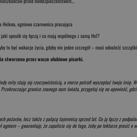
ić mieszkańców przed niebezpieczeństwem…
 a Helena, ogniowa czarownica pracująca
W jaki sposób się łączą i co mają wspólnego z samą Hel?
y to być wakacje życia, gdyby nie jeden szczegół – musi odnaleźć szczątki 
ia stworzona przez wasze ulubione pisarki.
dy mity stają się rzeczywistością, a morze potrafi wyszeptać twoje imię. W 
Przekraczając granice znanego nam świata, przygotuj się na opowieść, gdzie
ych pożarów, lecz także z palącą tajemnicą sprzed lat. Co ją łączy z podpa
ogniem – gwarantuję, że zapalicie się do tego, żeby po lekturze prosić o w