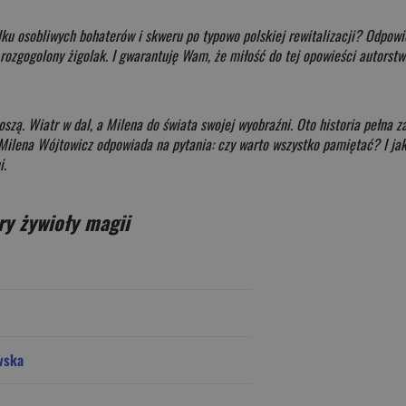
kilku osobliwych bohaterów i skweru po typowo polskiej rewitalizacji? Odpow
rozgogolony żigolak. I gwarantuję Wam, że miłość do tej opowieści autorstwa
szą. Wiatr w dal, a Milena do świata swojej wyobraźni. Oto historia pełna 
 Milena Wójtowicz odpowiada na pytania: czy warto wszystko pamiętać? I jak
i.
ry żywioły magii
wska