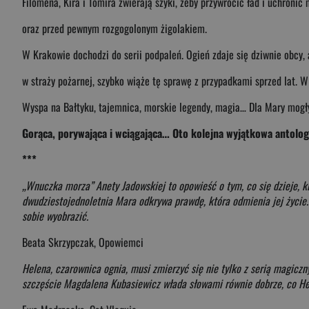
Filomena, Kira i Tomira zwierają szyki, żeby przywrócić ład i uchron
oraz przed pewnym rozgogolonym żigolakiem.
W Krakowie dochodzi do serii podpaleń. Ogień zdaje się dziwnie obcy,
w straży pożarnej, szybko wiąże tę sprawę z przypadkami sprzed lat. 
Wyspa na Bałtyku, tajemnica, morskie legendy, magia… Dla Mary mogłyb
Gorąca, porywająca i wciągająca… Oto kolejna wyjątkowa antolog
***
„Wnuczka morza” Anety Jadowskiej to opowieść o tym, co się dzieje, kie
dwudziestojednoletnia Mara odkrywa prawdę, która odmienia jej życie. 
sobie wyobrazić.
Beata Skrzypczak, Opowiemci
Helena, czarownica ognia, musi zmierzyć się nie tylko z serią magiczn
szczęście Magdalena Kubasiewicz włada słowami równie dobrze, co Hel 