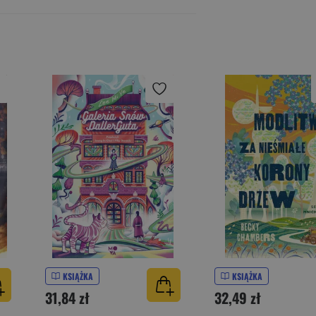
KSIĄŻKA
KSIĄŻKA
31,84 zł
32,49 zł