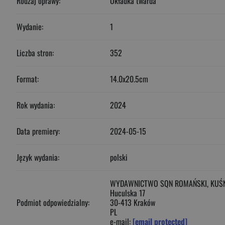
Rodzaj oprawy:
Okładka twarda
Wydanie:
1
Liczba stron:
352
Format:
14.0x20.5cm
Rok wydania:
2024
Data premiery:
2024-05-15
Język wydania:
polski
WYDAWNICTWO SQN ROMAŃSKI, KUŚN
Huculska 17
Podmiot odpowiedzialny:
30-413 Kraków
PL
e-mail:
[email protected]