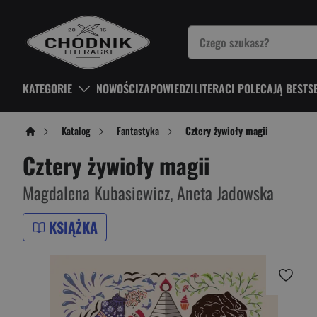
KATEGORIE
NOWOŚCI
ZAPOWIEDZI
LITERACI POLECAJĄ BESTS
Katalog
Fantastyka
Cztery żywioły magii
Cztery żywioły magii
Magdalena Kubasiewicz
,
Aneta Jadowska
KSIĄŻKA