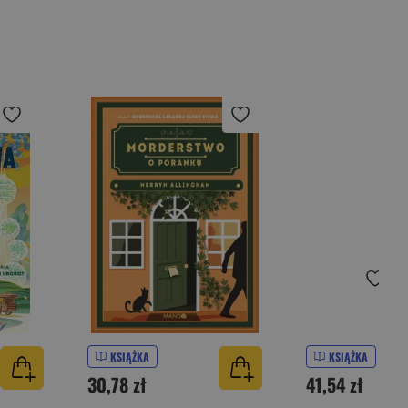
KSIĄŻKA
KSIĄŻKA
30,78 zł
41,54 zł