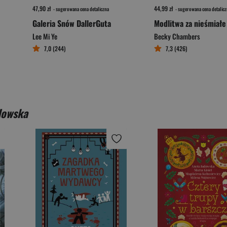
47,90 zł
44,99 zł
- sugerowana cena detaliczna
- sugerowana cena detalicz
Galeria Snów DallerGuta
Lee Mi Ye
Becky Chambers
7,0 (244)
7,3 (426)
dowska