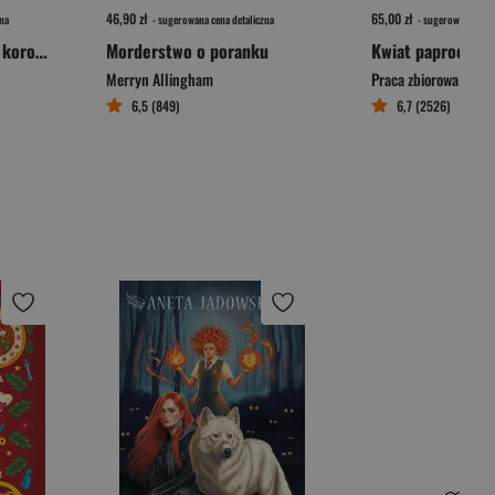
46,90 zł
65,00 zł
na
- sugerowana cena detaliczna
- sugerowana cena 
Modlitwa za nieśmiałe korony drzew
Morderstwo o poranku
Merryn Allingham
Praca zbiorowa
6,5 (849)
6,7 (2526)