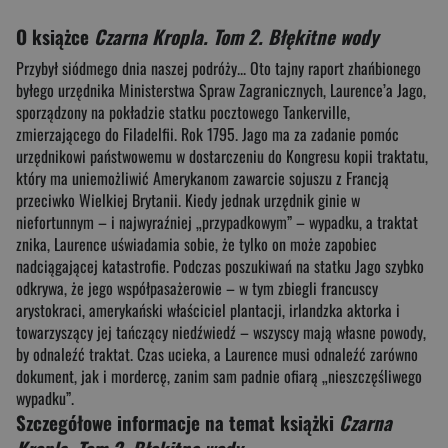
O książce
Czarna Kropla. Tom 2. Błękitne wody
Przybył siódmego dnia naszej podróży... Oto tajny raport zhańbionego
byłego urzędnika Ministerstwa Spraw Zagranicznych, Laurence’a Jago,
sporządzony na pokładzie statku pocztowego Tankerville,
zmierzającego do Filadelfii. Rok 1795. Jago ma za zadanie pomóc
urzędnikowi państwowemu w dostarczeniu do Kongresu kopii traktatu,
który ma uniemożliwić Amerykanom zawarcie sojuszu z Francją
przeciwko Wielkiej Brytanii. Kiedy jednak urzędnik ginie w
niefortunnym – i najwyraźniej „przypadkowym” – wypadku, a traktat
znika, Laurence uświadamia sobie, że tylko on może zapobiec
nadciągającej katastrofie. Podczas poszukiwań na statku Jago szybko
odkrywa, że jego współpasażerowie – w tym zbiegli francuscy
arystokraci, amerykański właściciel plantacji, irlandzka aktorka i
towarzyszący jej tańczący niedźwiedź – wszyscy mają własne powody,
by odnaleźć traktat. Czas ucieka, a Laurence musi odnaleźć zarówno
dokument, jak i mordercę, zanim sam padnie ofiarą „nieszczęśliwego
wypadku”.
Szczegółowe informacje na temat książki
Czarna
Kropla. Tom 2. Błękitne wody