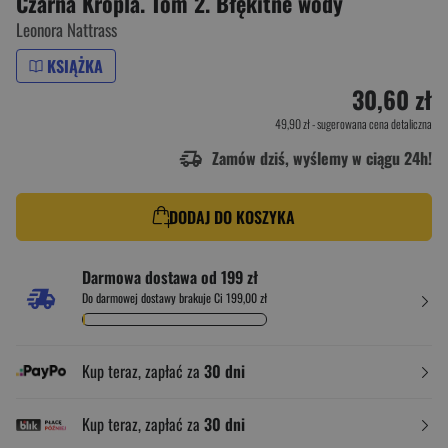
Czarna Kropla. Tom 2. Błękitne wody
Leonora Nattrass
KSIĄŻKA
30,60 zł
49,90 zł
- sugerowana cena detaliczna
Zamów dziś, wyślemy w ciągu 24h!
DODAJ DO KOSZYKA
Darmowa dostawa od 199 zł
Do darmowej dostawy brakuje Ci 199,00 zł
Kup teraz, zapłać za
30 dni
Kup teraz, zapłać za
30 dni