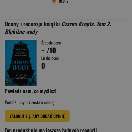
10,0 (2)
Oceny i recenzje książki
Czarna Kropla. Tom 2.
Błękitne wody
Średnia ocen:
~
/10
Liczba ocen:
0
Powiedz nam, co myślisz!
Pomóż innym i zostaw ocenę!
ZALOGUJ SIĘ, ABY DODAĆ OPINIĘ
Ten produkt nie ma jeszcze żadnych recenzji