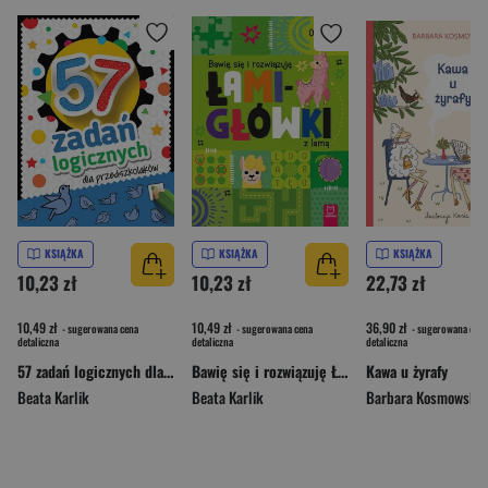
KSIĄŻKA
KSIĄŻKA
KSIĄŻKA
10,23 zł
10,23 zł
22,73 zł
10,49 zł
10,49 zł
36,90 zł
- sugerowana cena
- sugerowana cena
- sugerowana cena
detaliczna
detaliczna
detaliczna
57 zadań logicznych dla przedszkolaków
Bawię się i rozwiązuję ŁAMIGŁÓWKI z lamą. Od 5 lat
Kawa u żyrafy
Beata Karlik
Beata Karlik
Barbara Kosmowska