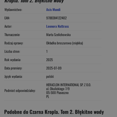
Wydawnictwo:
Axis Mundi
EAN:
9788384122402
Autor:
Leonora Nattrass
Tłumaczenie:
Marta Szelichowska
Rodzaj oprawy:
Okładka broszurowa (miękka)
Liczba stron:
1
Rok wydania:
2025
Data premiery:
2025-07-09
Język wydania:
polski
HERACLON INTERNATIONAL SP. Z O.O.
ul. Okulickiego 7/9
Podmiot odpowiedzialny:
05-500 Piaseczno
PL
Podobne do Czarna Kropla. Tom 2. Błękitne wody