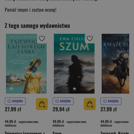
Pomóż innym i zostaw ocenę!
Z tego samego wydawnictwa
KSIĄŻKA
KSIĄŻKA
KSIĄŻKA
27,99 zł
29,94 zł
27,99 zł
44,90 zł
49,90 zł
44,90 zł
- sugerowana cena
- sugerowana cena
- sugerowana cena
detaliczna
detaliczna
detaliczna
Tajemnica lazurowego zamku. Nad Sekwaną. Tom 2
Szum