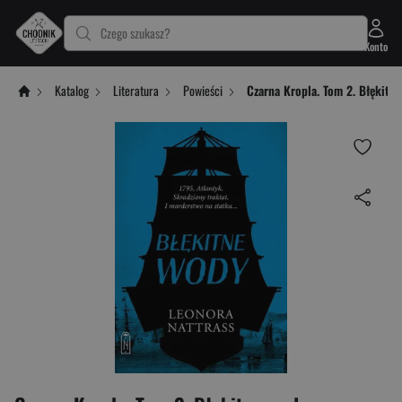
Czego szukasz?
Konto
Katalog
Literatura
Powieści
Czarna Kropla. Tom 2. Błękitn