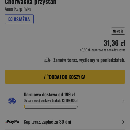
Chorwacka przystań
Anna Karpińska
KSIĄŻKA
Nowość
31,36 zł
49,99 zł
- sugerowana cena detaliczna
Zamów teraz, wyślemy w poniedziałek.
DODAJ DO KOSZYKA
Darmowa dostawa od 199 zł
Do darmowej dostawy brakuje Ci 199,00 zł
Kup teraz, zapłać za
30 dni