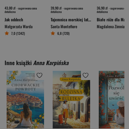
43,00 zł
39,90 zł
36,90 zł
- sugerowana cena
- sugerowana cena
- sugerowana cena
detaliczna
detaliczna
detaliczna
Jak oddech
Tajemnica morskiej latarni
Białe róże dla Maty
Małgorzata Warda
Santa Montefiore
Magdalena Zimniak
7,0 (1342)
6,8 (720)
Inne książki
Anna Karpińska