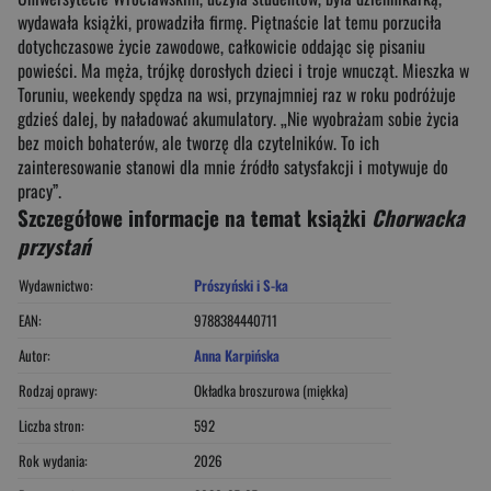
wydawała książki, prowadziła firmę. Piętnaście lat temu porzuciła
dotychczasowe życie zawodowe, całkowicie oddając się pisaniu
powieści. Ma męża, trójkę dorosłych dzieci i troje wnucząt. Mieszka w
Toruniu, weekendy spędza na wsi, przynajmniej raz w roku podróżuje
gdzieś dalej, by naładować akumulatory. „Nie wyobrażam sobie życia
bez moich bohaterów, ale tworzę dla czytelników. To ich
zainteresowanie stanowi dla mnie źródło satysfakcji i motywuje do
pracy”.
Szczegółowe informacje na temat książki
Chorwacka
przystań
Wydawnictwo:
Prószyński i S-ka
EAN:
9788384440711
Autor:
Anna Karpińska
Rodzaj oprawy:
Okładka broszurowa (miękka)
Liczba stron:
592
Rok wydania:
2026