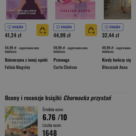
KSIĄŻKA
KSIĄŻKA
KSIĄŻKA
41,24 zł
44,99 zł
32,44 zł
54,99 zł
59,99 zł
49,99 zł
- sugerowana cena
- sugerowana cena
- sugerowana cena
detaliczna
detaliczna
detaliczna
Dziewczyna z innej epoki
Przewaga
Kiedy kończy się la
Felicia Kingsley
Curto Chelsea
Błaszczuk Anna
Oceny i recenzje książki
Chorwacka przystań
Średnia ocen:
6.76
/10
Liczba ocen:
1648