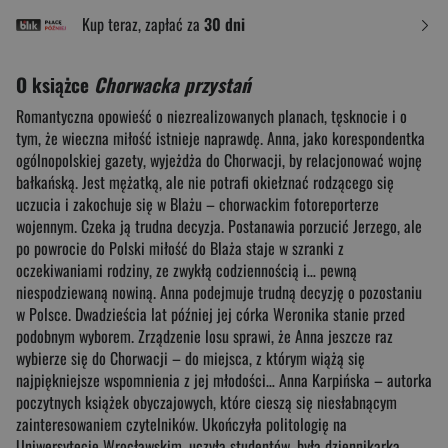
Kup teraz, zapłać za
30 dni
O książce
Chorwacka przystań
Romantyczna opowieść o niezrealizowanych planach, tęsknocie i o
tym, że wieczna miłość istnieje naprawdę. Anna, jako korespondentka
ogólnopolskiej gazety, wyjeżdża do Chorwacji, by relacjonować wojnę
bałkańską. Jest mężatką, ale nie potrafi okiełznać rodzącego się
uczucia i zakochuje się w Blażu – chorwackim fotoreporterze
wojennym. Czeka ją trudna decyzja. Postanawia porzucić Jerzego, ale
po powrocie do Polski miłość do Blaża staje w szranki z
oczekiwaniami rodziny, ze zwykłą codziennością i… pewną
niespodziewaną nowiną. Anna podejmuje trudną decyzję o pozostaniu
w Polsce. Dwadzieścia lat później jej córka Weronika stanie przed
podobnym wyborem. Zrządzenie losu sprawi, że Anna jeszcze raz
wybierze się do Chorwacji – do miejsca, z którym wiążą się
najpiękniejsze wspomnienia z jej młodości… Anna Karpińska – autorka
poczytnych książek obyczajowych, które cieszą się niesłabnącym
zainteresowaniem czytelników. Ukończyła politologię na
Uniwersytecie Wrocławskim, uczyła studentów, była dziennikarką,