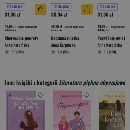
KSIĄŻKA
KSIĄŻKA
KSIĄŻKA
31,36 zł
30,94 zł
31,36 zł
49,99 zł
49,99 zł
49,99 zł
- sugerowana cena
- sugerowana cena
- sugerowana cena
detaliczna
detaliczna
detaliczna
Chorwackie powroty
Rodzinna ruletka
Pozwól się uwieść
Anna Karpińska
Anna Karpińska
Anna Karpińska
7,3 (359)
8,8 (58)
7,1 (750)
Inne książki z kategorii
Literatura piękna obyczajowa