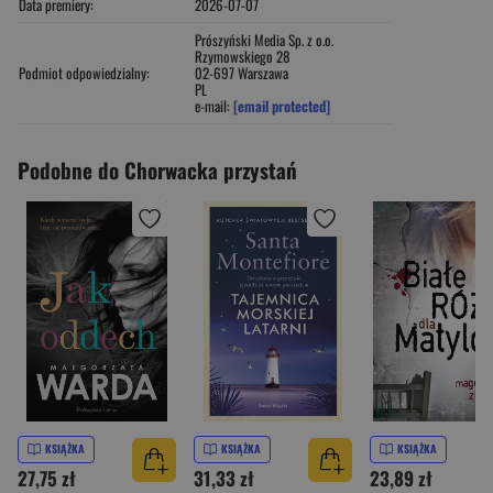
Data premiery:
2026-07-07
Prószyński Media Sp. z o.o.
Rzymowskiego 28
Podmiot odpowiedzialny:
02-697 Warszawa
PL
e-mail:
[email protected]
Podobne do Chorwacka przystań
KSIĄŻKA
KSIĄŻKA
KSIĄŻKA
27,75 zł
31,33 zł
23,89 zł