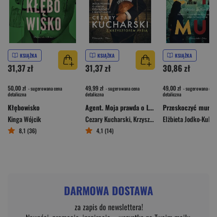
KSIĄŻKA
KSIĄŻKA
KSIĄŻKA
31,37 zł
31,37 zł
30,86 zł
50,00 zł
49,99 zł
49,00 zł
- sugerowana cena
- sugerowana cena
- sugerowana cena
detaliczna
detaliczna
detaliczna
Kłębowisko
Agent. Moja prawda o Lewym, pieniądzach i manipulacji
Przeskoczyć mur
Kinga Wójcik
Cezary Kucharski
,
Krzysztof Pyzia
Elżbieta Jodko-Kula
8,1 (36)
4,1 (14)
DARMOWA DOSTAWA
za zapis do newslettera!