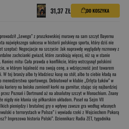
31,37 ZŁ
DO KOSZYKA
zeprowadził „Lewego” z pruszkowskiej murawy na sam szczyt Bayernu
ta największego sukcesu w historii polskiego sportu, który dziś nie
nawet szeptać: Negocjacje na szczycie: Jak naprawdę wyglądały rozmowy z
dalne zachcianki gwiazd, które zarabiają więcej, niż są w stanie
 Koniec mitu: Cała prawda o konflikcie, który wstrząsnął polskimi
ie, w którym lojalność ma swoją cenę, a wdzięczność jest towarem
 W tej branży albo ty kładziesz kasę na stół, albo to ciebie kładą na
iego menedżerstwa sportowego. Debiutował w klubie „Orlęta Łuków” w
 kariery na boisku zamienił korki na garnitur, stając się najbardziej
 przez Poznań i Dortmund aż na absolutny szczyt w Monachium. Znany
e nigdy nie kłania się piłkarskim układom. Poseł na Sejm VII
lkich pieniędzy i brutalnej gry o wpływy zawsze gra według własnych
ziewulski o terrorystach w Polsce” i wywiadu rzeki z Wojciechem Pokorą
jesz? Imprezowa historia Polski”. Dziennikarz Radia ZET, tygodnika