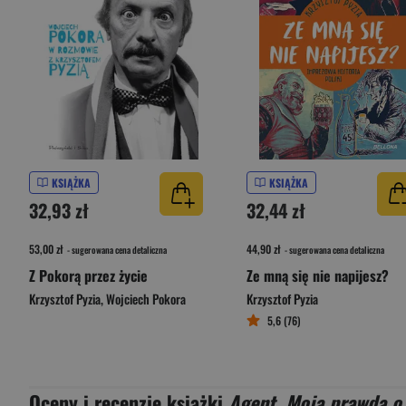
KSIĄŻKA
KSIĄŻKA
32,93 zł
32,44 zł
53,00 zł
44,90 zł
- sugerowana cena detaliczna
- sugerowana cena detaliczna
Z Pokorą przez życie
Ze mną się nie napijesz?
Krzysztof Pyzia
,
Wojciech Pokora
Krzysztof Pyzia
5,6 (76)
Oceny i recenzje książki
Agent. Moja prawda o