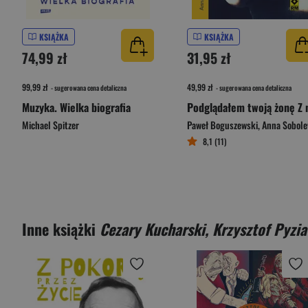
KSIĄŻKA
KSIĄŻKA
74,99 zł
31,95 zł
99,99 zł
49,99 zł
- sugerowana cena detaliczna
- sugerowana cena detaliczna
Muzyka. Wielka biografia
Michael Spitzer
Paweł Boguszewski
,
Anna Sobolews
8,1 (11)
Inne książki
Cezary Kucharski, Krzysztof Pyzia