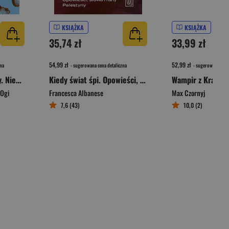
KSIĄŻKA
KSIĄŻKA
35,74 zł
33,99 zł
54,99 zł
52,99 zł
na
- sugerowana cena detaliczna
- sugerowana cena 
Czarna owca medycyny. Nieopowiedziana historia psychiatrii
Kiedy świat śpi. Opowieści, słowa i rany Palestyny
Wampir z Krakow
Ogi
Francesca Albanese
Max Czornyj
7,6 (43)
10,0 (2)