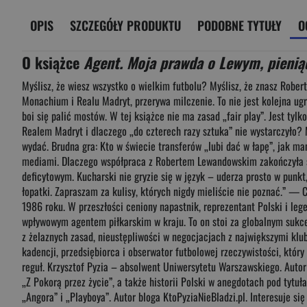
OPIS
SZCZEGÓŁY PRODUKTU
PODOBNE TYTUŁY
O
O książce
Agent. Moja prawda o Lewym, pienią
Myślisz, że wiesz wszystko o wielkim futbolu? Myślisz, że znasz Robe
Monachium i Realu Madryt, przerywa milczenie. To nie jest kolejna ugrz
boi się palić mostów. W tej książce nie ma zasad „fair play”. Jest tyl
Realem Madryt i dlaczego „do czterech razy sztuka” nie wystarczyło? M
wydać. Brudna gra: Kto w świecie transferów „lubi dać w łapę”, jak m
mediami. Dlaczego współpraca z Robertem Lewandowskim zakończyła si
deficytowym. Kucharski nie gryzie się w język – uderza prosto w punkt,
łopatki. Zapraszam za kulisy, których nigdy mieliście nie poznać.” —
1986 roku. W przeszłości ceniony napastnik, reprezentant Polski i lege
wpływowym agentem piłkarskim w kraju. To on stoi za globalnym suk
z żelaznych zasad, nieustępliwości w negocjacjach z największymi klu
kadencji, przedsiębiorca i obserwator futbolowej rzeczywistości, któr
reguł. Krzysztof Pyzia – absolwent Uniwersytetu Warszawskiego. Autor 
„Z Pokorą przez życie”, a także historii Polski w anegdotach pod tytuł
„Angora” i „Playboya”. Autor bloga KtoPyziaNieBladzi.pl. Interesuje się