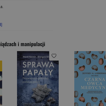
.o.
d]
iądzach i manipulacji