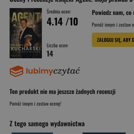
Średnia ocen:
Powiedz nam, co 
4.14
/10
Pomóż innym i zostaw o
ZALOGUJ SIĘ, ABY 
Liczba ocen:
14
Ten produkt nie ma jeszcze żadnych recenzji
Pomóż innym i zostaw ocenę!
Z tego samego wydawnictwa