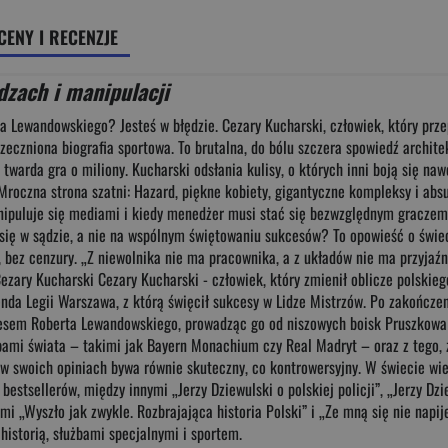
CENY I RECENZJE
dzach i manipulacji
rta Lewandowskiego? Jesteś w błędzie. Cezary Kucharski, człowiek, który pr
eczniona biografia sportowa. To brutalna, do bólu szczera spowiedź architek
ko twarda gra o miliony. Kucharski odsłania kulisy, o których inni boją się 
roczna strona szatni: Hazard, piękne kobiety, gigantyczne kompleksy i absur
anipuluje się mediami i kiedy menedżer musi stać się bezwzględnym graczem.
ę w sądzie, a nie na wspólnym świętowaniu sukcesów? To opowieść o świec
 bez cenzury. „Z niewolnika nie ma pracownika, a z układów nie ma przyjaźni.
 Cezary Kucharski Cezary Kucharski - człowiek, który zmienił oblicze polsk
nda Legii Warszawa, z którą święcił sukcesy w Lidze Mistrzów. Po zakończeniu
cesem Roberta Lewandowskiego, prowadząc go od niszowych boisk Pruszkowa
bami świata – takimi jak Bayern Monachium czy Real Madryt – oraz z tego, ż
y w swoich opiniach bywa równie skuteczny, co kontrowersyjny. W świecie wie
bestsellerów, między innymi „Jerzy Dziewulski o polskiej policji”, „Jerzy D
ami „Wyszło jak zwykle. Rozbrajająca historia Polski” i „Ze mną się nie napi
 historią, służbami specjalnymi i sportem.