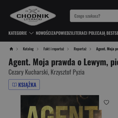
KATEGORIE
NOWOŚCI
ZAPOWIEDZI
LITERACI POLECAJĄ BESTS
Katalog
Fakt i reportaż
Reportaż
Agent. Moja p
Agent. Moja prawda o Lewym, pi
Cezary Kucharski
,
Krzysztof Pyzia
KSIĄŻKA