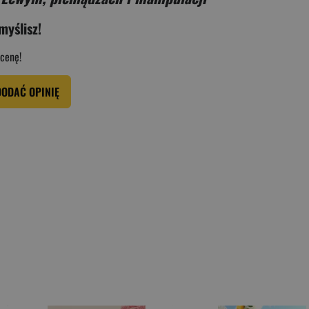
myślisz!
cenę!
DODAĆ OPINIĘ