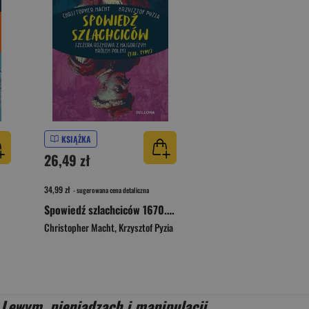
KSIĄŻKA
26,49 zł
34,99 zł
- sugerowana cena detaliczna
Spowiedź szlachciców 1670. Szczera rozmowa z najgorszym królem Polski (tak, tym!)
Christopher Macht
,
Krzysztof Pyzia
 Lewym, pieniądzach i manipulacji