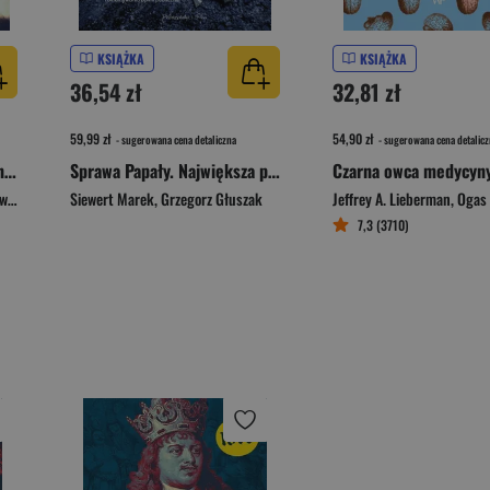
KSIĄŻKA
KSIĄŻKA
36,54 zł
32,81 zł
59,99 zł
54,90 zł
- sugerowana cena detaliczna
- sugerowana cena detalicz
Podglądałem twoją żonę Z notatnika prywatnego detektywa
Sprawa Papały. Największa porażka polskiej policji
ka
Siewert Marek
,
Grzegorz Głuszak
Jeffrey A. Lieberman
,
Ogas 
7,3 (3710)