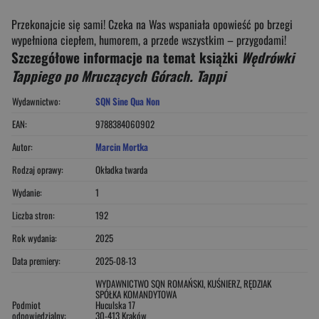
Przekonajcie się sami! Czeka na Was wspaniała opowieść po brzegi
wypełniona ciepłem, humorem, a przede wszystkim – przygodami!
Szczegółowe informacje na temat książki
Wędrówki
Tappiego po Mruczących Górach. Tappi
Wydawnictwo:
SQN Sine Qua Non
EAN:
9788384060902
Autor:
Marcin Mortka
Rodzaj oprawy:
Okładka twarda
Wydanie:
1
Liczba stron:
192
Rok wydania:
2025
Data premiery:
2025-08-13
WYDAWNICTWO SQN ROMAŃSKI, KUŚNIERZ, RĘDZIAK
SPÓŁKA KOMANDYTOWA
Podmiot
Huculska 17
odpowiedzialny:
30-413 Kraków