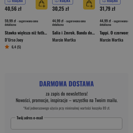
KSIĄŻKA
KSIĄŻKA
KSIĄŻKA
40,56 zł
30,25 zł
31,79 zł
59,99 zł
44,99 zł
44,99 zł
- sugerowana cena
- sugerowana cena
- sugerowana cena
detaliczna
detaliczna
detaliczna
Stawka większa niż futbol. Co koszulki piłkarskie mówią o polityce, pieniądzach i władzy?
Salia i Zmrok. Banda do zadań specjalnych
D’Urso Joey
Marcin Mortka
Marcin Mortka
6,4 (5)
DARMOWA DOSTAWA
za zapis do newslettera!
Nowości, promocje, inspiracje – wszystko na Twoim mailu.
*Kod jednorazowego użycia przy minimalnej wartości koszyka 89 zł.
Twój adres e-mail