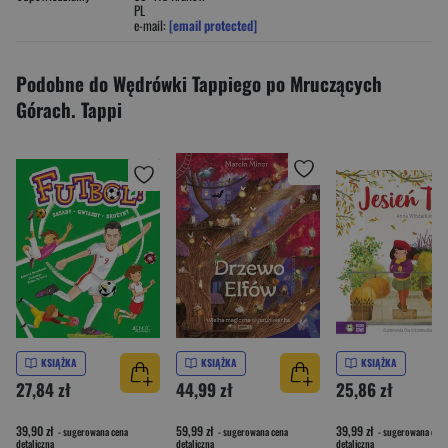
PL
e-mail:
[email protected]
Podobne do Wędrówki Tappiego po Mruczących
Górach. Tappi
KSIĄŻKA
KSIĄŻKA
KSIĄŻKA
27,84 zł
44,99 zł
25,86 zł
39,90 zł
59,99 zł
39,99 zł
- sugerowana cena
- sugerowana cena
- sugerowana cena
detaliczna
detaliczna
detaliczna