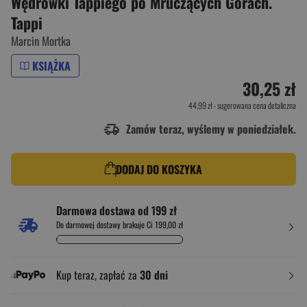
Wędrówki Tappiego po Mruczących Górach.
Tappi
Marcin Mortka
KSIĄŻKA
30,25 zł
44,99 zł
- sugerowana cena detaliczna
Zamów teraz, wyślemy w poniedziałek.
DODAJ DO KOSZYKA
Darmowa dostawa od 199 zł
Do darmowej dostawy brakuje Ci 199,00 zł
Kup teraz, zapłać za
30 dni