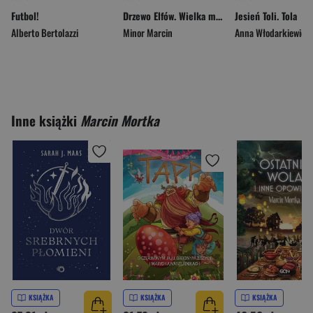
Futbol!
Drzewo Elfów. Wielka magiczna wyszukiwanka
Jesień Toli. Tola
Alberto Bertolazzi
Minor Marcin
Anna Włodarkiewicz
Inne książki
Marcin Mortka
KSIĄŻKA
KSIĄŻKA
KSIĄŻKA