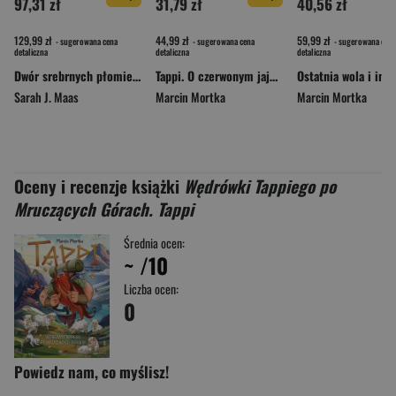
97,31 zł
31,79 zł
40,56 zł
129,99 zł
44,99 zł
59,99 zł
- sugerowana cena
- sugerowana cena
- sugerowana cena
detaliczna
detaliczna
detaliczna
Dwór srebrnych płomieni. Dwór cierni i róż. Tom 5 wyd. 2026
Tappi. O czerwonym jaju, babcinym zeszycie i małych awanturnikach
Sarah J. Maas
Marcin Mortka
Marcin Mortka
Oceny i recenzje książki
Wędrówki Tappiego po
Mruczących Górach. Tappi
Średnia ocen:
~
/10
Liczba ocen:
0
Powiedz nam, co myślisz!