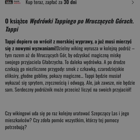
Kup teraz, zapłać za
30 dni
O książce
Wędrówki Tappiego po Mruczących Górach.
Tappi
Tappi dopiero co wrócił z morskiej wyprawy, a już musi mierzyć
się z nowymi wyzwaniami!
Dzielny wiking wyrusza w kolejną podróż –
tym razem aż do Mruczących Gór, by odzyskać magiczną miskę
swojego przyjaciela Głabrzycha. To daleka wędrówka. A po drodze
czekają go niezliczone przygody: smok z czkawką, czarodziejskie
eliksiry, głodne gobliny, pokazy magiczne… Tappi będzie musiał
wykazać się sprytem, zręcznością i odwagą. Ale, jak zawsze, nie będzie
sam. Serdeczny podróżnik może przecież liczyć na swoich przyjaciół!
Czy wikingowi uda się po raz kolejny uratować Szepczący Las i jego
mieszkańców? Czy zdoła pomóc wszystkim, którzy tej pomocy
potrzebują?