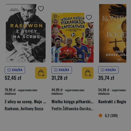
KSIĄŻKA
KSIĄŻKA
KSIĄŻKA
52,45 zł
31,28 zł
35,74 zł
79,99 zł
44,99 zł
54,99 zł
- sugerowana cena
- sugerowana cena
- sugerowana cena
detaliczna
detaliczna
detaliczna
Z ulicy na scenę. Moje życie i Wu-Tang Clan
Wielka księga piłkarskich łamigłówek. Reprezentacje
Kontrakt z Bogiem
Raekwon
,
Anthony Bozza
Yvette Żółtowska-Darska
,
Milo Darski
6,2 (309)