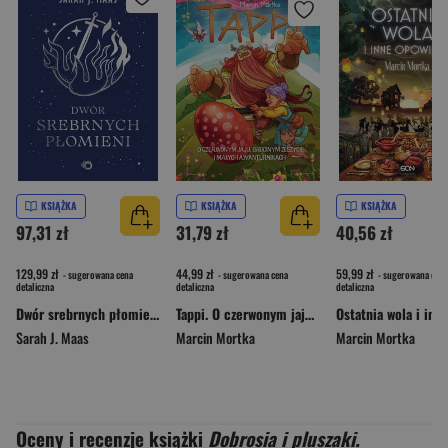
KSIĄŻKA
KSIĄŻKA
KSIĄŻKA
97,31 zł
31,79 zł
40,56 zł
129,99 zł
44,99 zł
59,99 zł
- sugerowana cena
- sugerowana cena
- sugerowana cena
detaliczna
detaliczna
detaliczna
Dwór srebrnych płomieni. Dwór cierni i róż. Tom 5 wyd. 2026
Tappi. O czerwonym jaju, babcinym zeszycie i małych awanturnikach
Sarah J. Maas
Marcin Mortka
Marcin Mortka
Oceny i recenzje książki
Dobrosia i pluszaki.