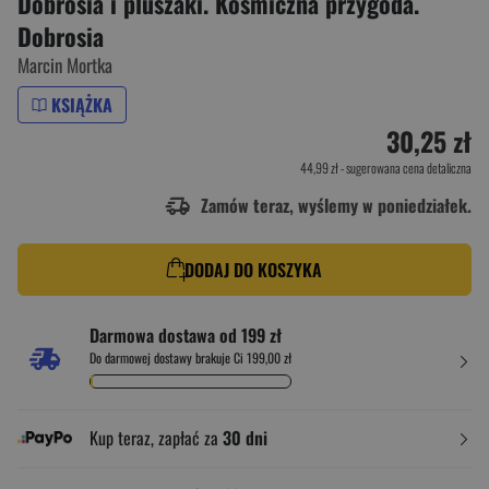
Dobrosia i pluszaki. Kosmiczna przygoda.
Dobrosia
Marcin Mortka
KSIĄŻKA
30,25 zł
44,99 zł
- sugerowana cena detaliczna
Zamów teraz, wyślemy w poniedziałek.
DODAJ DO KOSZYKA
Darmowa dostawa od 199 zł
Do darmowej dostawy brakuje Ci 199,00 zł
Kup teraz, zapłać za
30 dni