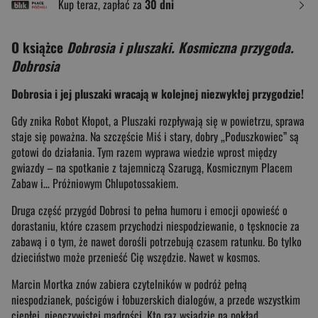
Kup teraz, zapłać za
30 dni
O książce
Dobrosia i pluszaki. Kosmiczna przygoda.
Dobrosia
Dobrosia i jej pluszaki wracają w kolejnej niezwykłej przygodzie!
Gdy znika Robot Kłopot, a Pluszaki rozpływają się w powietrzu, sprawa
staje się poważna. Na szczęście Miś i stary, dobry „Poduszkowiec” są
gotowi do działania. Tym razem wyprawa wiedzie wprost między
gwiazdy – na spotkanie z tajemniczą Szarugą, Kosmicznym Placem
Zabaw i… Próżniowym Chlupotossakiem.
Druga część przygód Dobrosi to pełna humoru i emocji opowieść o
dorastaniu, które czasem przychodzi niespodziewanie, o tęsknocie za
zabawą i o tym, że nawet dorośli potrzebują czasem ratunku. Bo tylko
dzieciństwo może przenieść Cię wszędzie. Nawet w kosmos.
Marcin Mortka znów zabiera czytelników w podróż pełną
niespodzianek, pościgów i łobuzerskich dialogów, a przede wszystkim
ciepłej, nieoczywistej mądrości. Kto raz wsiądzie na pokład