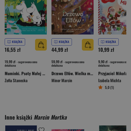
KSIĄŻKA
KSIĄŻKA
KSIĄŻKA
16,55 zł
44,99 zł
10,99 zł
19,99 zł
59,99 zł
9,90 zł
- sugerowana cena
- sugerowana cena
- sugerowana cena
detaliczna
detaliczna
detaliczna
Muminki. Psoty Małej Mi. Czytam sobie. Poziom 2
Drzewo Elfów. Wielka magiczna wyszukiwanka
Przyjaciel Mikołaja
Zofia Stanecka
Minor Marcin
Izabela Michta
5,0 (1)
Inne książki
Marcin Mortka