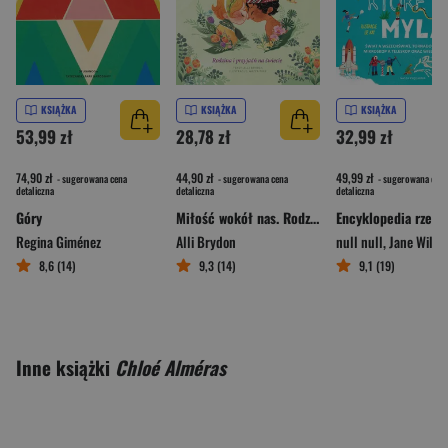
KSIĄŻKA
KSIĄŻKA
KSIĄŻKA
53,99 zł
28,78 zł
32,99 zł
74,90 zł
44,90 zł
49,99 zł
- sugerowana cena
- sugerowana cena
- sugerowana cena
detaliczna
detaliczna
detaliczna
Góry
Miłość wokół nas. Rodzina i przyjaźń na świecie
Regina Giménez
Alli Brydon
null null
,
Jane Wilsh
8,6 (14)
9,3 (14)
9,1 (19)
Inne książki
Chloé Alméras