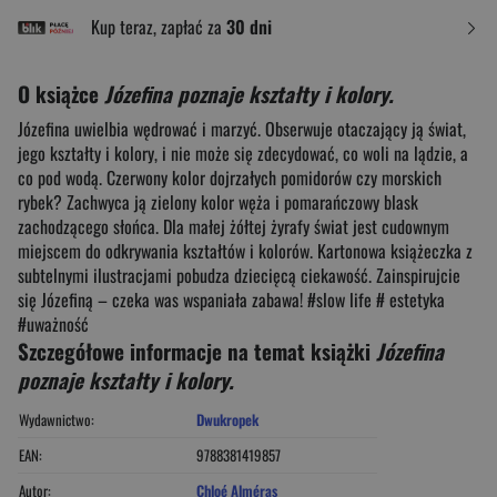
Kup teraz, zapłać za
30 dni
O książce
Józefina poznaje kształty i kolory.
Józefina uwielbia wędrować i marzyć. Obserwuje otaczający ją świat,
jego kształty i kolory, i nie może się zdecydować, co woli na lądzie, a
co pod wodą. Czerwony kolor dojrzałych pomidorów czy morskich
rybek? Zachwyca ją zielony kolor węża i pomarańczowy blask
zachodzącego słońca. Dla małej żółtej żyrafy świat jest cudownym
miejscem do odkrywania kształtów i kolorów. Kartonowa książeczka z
subtelnymi ilustracjami pobudza dziecięcą ciekawość. Zainspirujcie
się Józefiną – czeka was wspaniała zabawa! #slow life # estetyka
#uważność
Szczegółowe informacje na temat książki
Józefina
poznaje kształty i kolory.
Wydawnictwo:
Dwukropek
EAN:
9788381419857
Autor:
Chloé Alméras