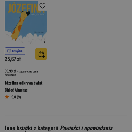
KSIĄŻKA
25,67 zł
39,99 zł
- sugerowana cena
detaliczna
Józefina odkrywa świat
Chloé Alméras
9,0 (9)
Inne książki z kategorii
Powieści i opowiadania