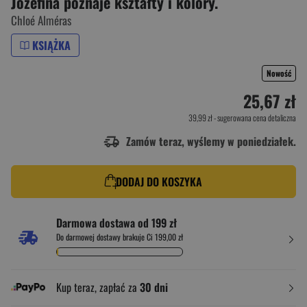
Józefina poznaje kształty i kolory.
Chloé Alméras
KSIĄŻKA
Nowość
25,67 zł
39,99 zł
- sugerowana cena detaliczna
Zamów teraz, wyślemy w poniedziałek.
DODAJ DO KOSZYKA
Darmowa dostawa od 199 zł
Do darmowej dostawy brakuje Ci 199,00 zł
Kup teraz, zapłać za
30 dni