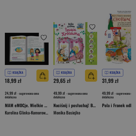
KSIĄŻKA
KSIĄŻKA
KSIĄŻKA
18,99 zł
29,65 zł
31,99 zł
24,99 zł
49,99 zł
49,99 zł
- sugerowana cena
- sugerowana cena
- sugerowana cena
detaliczna
detaliczna
detaliczna
MAM eMOCje. Wielkie sprawy małych ludzi. Opowiadania terapeutyczne. Część 2
Naciśnij i posłuchaj! Bajka dźwiękowa. Śpiąca królewna
Karolina Glinka-Komorowska
Monika Basiejko