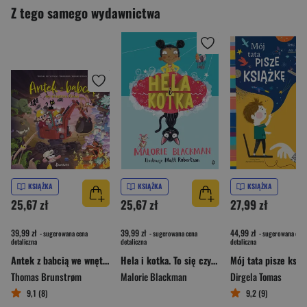
Z tego samego wydawnictwa
KSIĄŻKA
KSIĄŻKA
KSIĄŻKA
25,67 zł
25,67 zł
27,99 zł
39,99 zł
39,99 zł
44,99 zł
- sugerowana cena
- sugerowana cena
- sugerowana cena
detaliczna
detaliczna
detaliczna
Antek z babcią we wnętrzu Ziemi
Hela i kotka. To się czyta Tom 6
Mój tata pisze ksią
Thomas Brunstrøm
Malorie Blackman
Dirgela Tomas
9,1 (8)
9,2 (9)