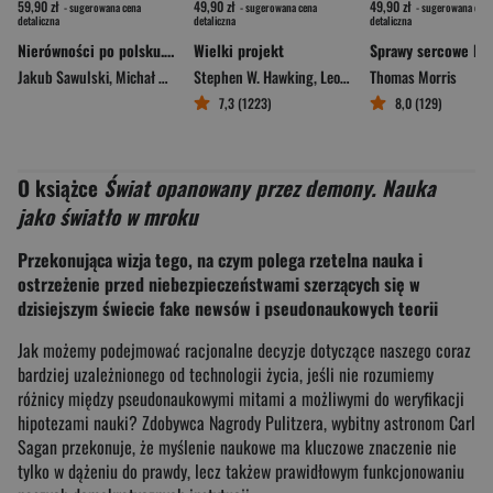
59,90 zł
49,90 zł
49,90 zł
- sugerowana cena
- sugerowana cena
- sugerowana cena
detaliczna
detaliczna
detaliczna
Nierówności po polsku. Dlaczego trzeba się nimi zająć, jeśli chcemy dobrej przyszłości na Wisłą
Wielki projekt
Jakub Sawulski
,
Michał Brzeziński
Stephen W. Hawking
,
Leonard Mlodinow
Thomas Morris
7,3 (1223)
8,0 (129)
O książce
Świat opanowany przez demony. Nauka
jako światło w mroku
Przekonująca wizja tego, na czym polega rzetelna nauka i
ostrzeżenie przed niebezpieczeństwami szerzących się w
dzisiejszym świecie fake newsów i pseudonaukowych teorii
Jak możemy podejmować racjonalne decyzje dotyczące naszego coraz
bardziej uzależnionego od technologii życia, jeśli nie rozumiemy
różnicy między pseudonaukowymi mitami a możliwymi do weryfikacji
hipotezami nauki? Zdobywca Nagrody Pulitzera, wybitny astronom Carl
Sagan przekonuje, że myślenie naukowe ma kluczowe znaczenie nie
tylko w dążeniu do prawdy, lecz takżew prawidłowym funkcjonowaniu