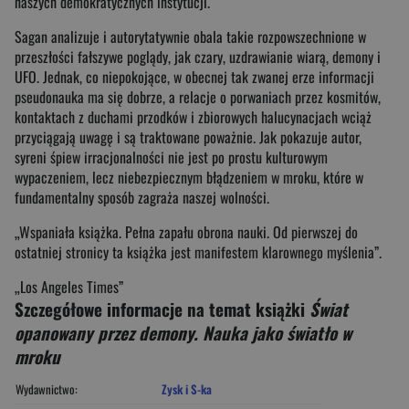
naszych demokratycznych instytucji.
Sagan analizuje i autorytatywnie obala takie rozpowszechnione w
przeszłości fałszywe poglądy, jak czary, uzdrawianie wiarą, demony i
UFO. Jednak, co niepokojące, w obecnej tak zwanej erze informacji
pseudonauka ma się dobrze, a relacje o porwaniach przez kosmitów,
kontaktach z duchami przodków i zbiorowych halucynacjach wciąż
przyciągają uwagę i są traktowane poważnie. Jak pokazuje autor,
syreni śpiew irracjonalności nie jest po prostu kulturowym
wypaczeniem, lecz niebezpiecznym błądzeniem w mroku, które w
fundamentalny sposób zagraża naszej wolności.
„Wspaniała książka. Pełna zapału obrona nauki. Od pierwszej do
ostatniej stronicy ta książka jest manifestem klarownego myślenia”.
„Los Angeles Times”
Szczegółowe informacje na temat książki
Świat
opanowany przez demony. Nauka jako światło w
mroku
Wydawnictwo:
Zysk i S-ka