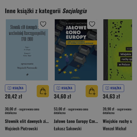
Inne książki z kategorii
Socjologia
KSIĄŻKA
KSIĄŻKA
KSIĄŻKA
20,42 zł
34,60 zł
34,63 zł
30,00 zł
53,00 zł
39,90 zł
- sugerowana cena
- sugerowana cena
- sugerowana cena
detaliczna
detaliczna
detaliczna
Słownik elit dawnych ziem wschodniej Rzeczypospolitej 1701–1900. Tom 1. Zeszyt 2
Jałowe Łono Europy Czeka nas wyludnienie czy jesteśmy skazani na migrację?
Wojciech Piotrowski
Łukasz Sakowski
Wenzel Michał