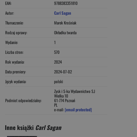
EAN:
9788383351810
Autor:
Carl Sagan
Tłumaczenie:
Marek Krośniak
Rodzaj oprawy:
Okładka twarda
Wydanie:
1
Liczba stron:
570
Rok wydania:
2024
Data premiery:
2024-07-02
Język wydania:
polski
Zysk i S-ka Wydawnictwo S.J
Wielka 10
Podmiot odpowiedzialny:
61-774 Poznań
PL
e-mail:
[email protected]
Inne książki
Carl Sagan