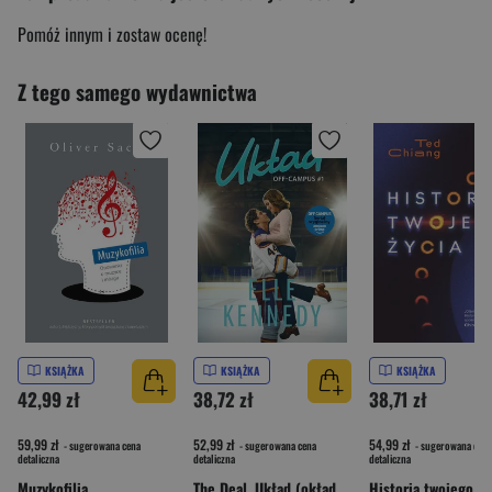
Pomóż innym i zostaw ocenę!
Z tego samego wydawnictwa
KSIĄŻKA
KSIĄŻKA
KSIĄŻKA
42,99 zł
38,72 zł
38,71 zł
59,99 zł
52,99 zł
54,99 zł
- sugerowana cena
- sugerowana cena
- sugerowana cena
detaliczna
detaliczna
detaliczna
Muzykofilia
The Deal. Układ (okładka serialowa)
Historia twojego ży