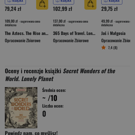
KSIĄŻKA
KSIĄŻKA
KSIĄŻKA
79,24 zł
102,99 zł
29,75 zł
109,00 zł
137,00 zł
49,99 zł
- sugerowana cena
- sugerowana cena
- sugerowana cena
detaliczna
detaliczna
detaliczna
The Aztecs. The Rise and Fall of a Mighty Empire
365 Days of Travel. Lonely Planet
Jaś i Małgosia
Opracowanie Zbiorowe
Opracowanie Zbiorowe
Opracowanie Zbioro
7,4 (8)
Oceny i recenzje książki
Secret Wonders of the
World. Lonely Planet
Średnia ocen:
~
/10
Liczba ocen:
0
Powiedz nam, co myślisz!