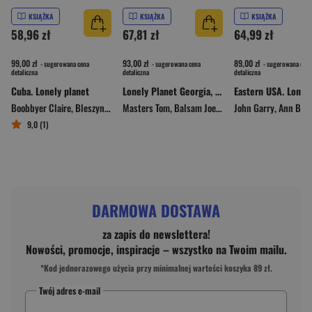
KSIĄŻKA
KSIĄŻKA
KSIĄŻKA
58,96 zł
67,81 zł
64,99 zł
99,00 zł
93,00 zł
89,00 zł
- sugerowana cena
- sugerowana cena
- sugerowana cena
detaliczna
detaliczna
detaliczna
Cuba. Lonely planet
Lonely Planet Georgia, Armenia & Azerbaijan
Boobbyer Claire
,
Bleszynska Katya
Masters Tom
,
Brendan Sainsbury
,
Balsam Joel
,
Jan Kowalski
John Garry
,
Ann Bab
9,0 (1)
DARMOWA DOSTAWA
za zapis do newslettera!
Nowości, promocje, inspiracje – wszystko na Twoim mailu.
*Kod jednorazowego użycia przy minimalnej wartości koszyka 89 zł.
Twój adres e-mail