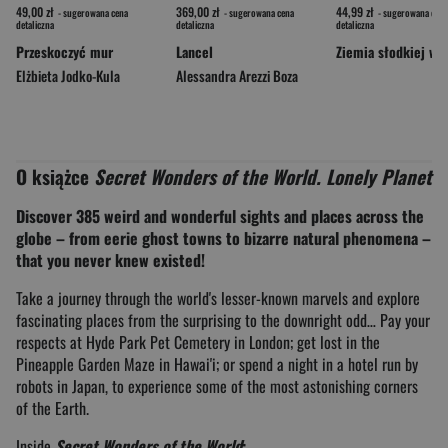
49,00 zł
369,00 zł
44,99 zł
- sugerowana cena
- sugerowana cena
- sugerowana cena
detaliczna
detaliczna
detaliczna
Przeskoczyć mur
Lancel
Elżbieta Jodko-Kula
Alessandra Arezzi Boza
O książce
Secret Wonders of the World. Lonely Planet
Discover 385 weird and wonderful sights and places across the
globe – from eerie ghost towns to bizarre natural phenomena –
that you never knew existed!
Take a journey through the world's lesser-known marvels and explore
fascinating places from the surprising to the downright odd… Pay your
respects at Hyde Park Pet Cemetery in London; get lost in the
Pineapple Garden Maze in Hawai'i; or spend a night in a hotel run by
robots in Japan, to experience some of the most astonishing corners
of the Earth.
Inside
Secret Wonders of the World
: