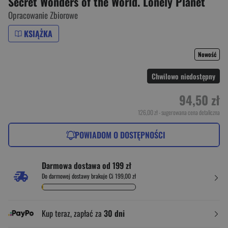
Secret Wonders of the World. Lonely Planet
Opracowanie Zbiorowe
KSIĄŻKA
Nowość
Chwilowo niedostępny
94,50 zł
126,00 zł
- sugerowana cena detaliczna
POWIADOM O DOSTĘPNOŚCI
Darmowa dostawa od 199 zł
Do darmowej dostawy brakuje Ci 199,00 zł
Kup teraz, zapłać za
30 dni