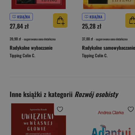
KSIĄŻKA
KSIĄŻKA
27,84 zł
25,28 zł
39,90 zł
37,00 zł
- sugerowana cena detaliczna
- sugerowana cena detaliczna
Radykalne wybaczanie
Tipping Colin C.
Tipping Colin C.
Inne książki z kategorii
Rozwój osobisty