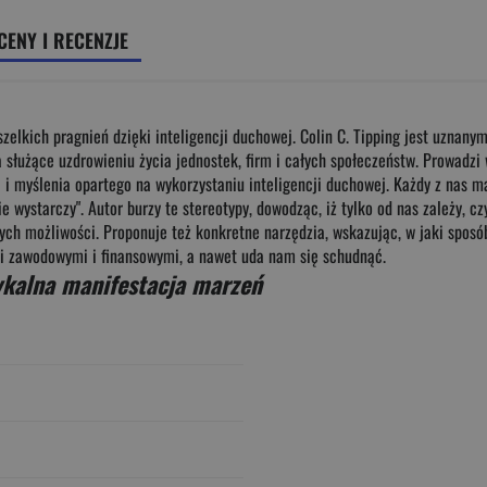
CENY I RECENZJE
wszelkich pragnień dzięki inteligencji duchowej. Colin C. Tipping jest uznan
użące uzdrowieniu życia jednostek, firm i całych społeczeństw. Prowadzi w
i myślenia opartego na wykorzystaniu inteligencji duchowej. Każdy z nas ma
"nie wystarczy". Autor burzy te stereotypy, dowodząc, iż tylko od nas zależy
ych możliwości. Proponuje też konkretne narzędzia, wskazując, w jaki sposó
i zawodowymi i finansowymi, a nawet uda nam się schudnąć.
kalna manifestacja marzeń