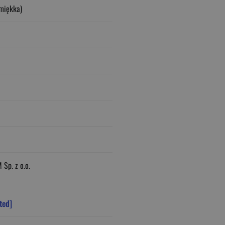
miękka)
Sp. z o.o.
ted]