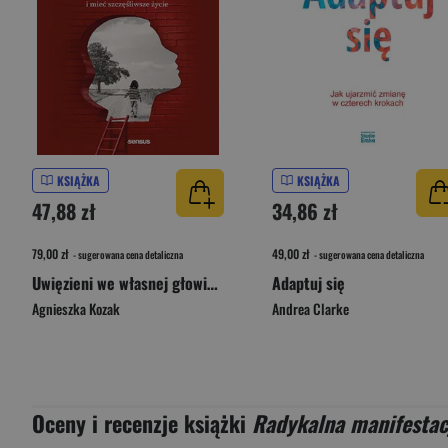
KSIĄŻKA
KSIĄŻKA
47,88 zł
34,86 zł
79,00 zł
49,00 zł
- sugerowana cena detaliczna
- sugerowana cena detaliczna
Uwięzieni we własnej głowie. Jak zrozumieć przeszłość i mieć szczęśliwsze życie
Adaptuj się
Agnieszka Kozak
Andrea Clarke
Oceny i recenzje książki
Radykalna manifestac