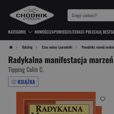
KATEGORIE
NOWOŚCI
ZAPOWIEDZI
LITERACI POLECAJĄ BESTS
Katalog
Czas wolny i poradniki
Poradniki, rozwój osobi
Radykalna manifestacja marzeń
Tipping Colin C.
KSIĄŻKA