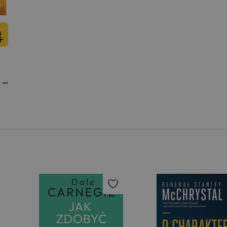
Radykalne samowybaczanie Jak pokochać i zaakceptować siebie i swoje życie