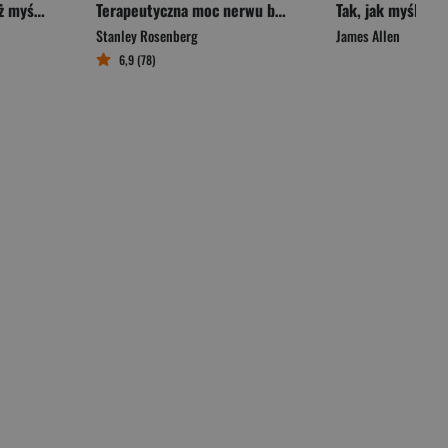
Jesteś kimś więcej, niż myślisz. Przegoń chmury samokrytyki i odkryj swoją wrodzoną wartość
Terapeutyczna moc nerwu błędnego. Praca z ciałem oparta na teorii poliwagalnej
Tak, jak myśli cz
Stanley Rosenberg
James Allen
6,9 (78)