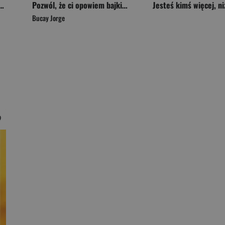
nętrza Z joginem po radość życia
Pozwól, że ci opowiem bajki które nauczyły mnie jak żyć
Bucay Jorge