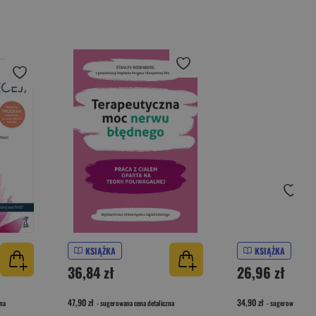
KSIĄŻKA
KSIĄŻKA
36,84 zł
26,96 zł
47,90 zł
34,90 zł
na
- sugerowana cena detaliczna
- sugerowana cena 