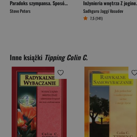
Paradoks szympansa. Sposób na sukces, szczęście i pewność siebie. Przełomowy program zarządzania umy
Inżynieria w
Steve Peters
Sadhguru Jaggi Vasudev
7,5 (141)
Inne książki
Tipping Colin C.