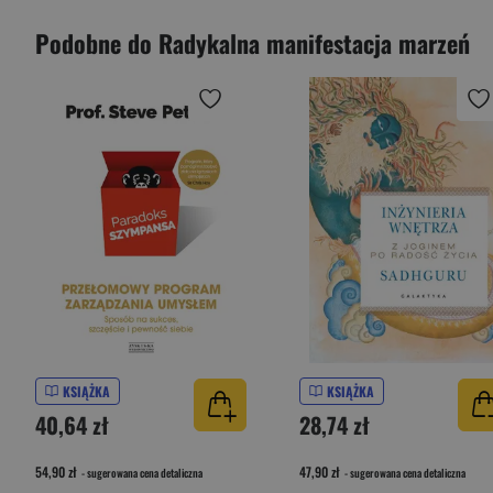
Podobne do Radykalna manifestacja marzeń
KSIĄŻKA
KSIĄŻKA
40,64 zł
28,74 zł
54,90 zł
47,90 zł
- sugerowana cena detaliczna
- sugerowana cena detaliczna