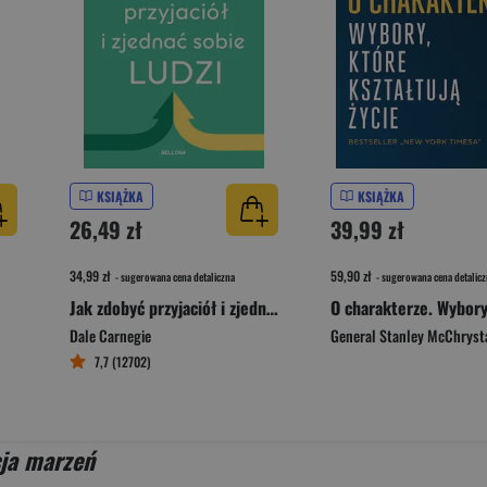
KSIĄŻKA
KSIĄŻKA
26,49 zł
39,99 zł
34,99 zł
59,90 zł
- sugerowana cena detaliczna
- sugerowana cena detalicz
Jak zdobyć przyjaciół i zjednać sobie ludzi
Dale Carnegie
General Stanley McChryst
7,7 (12702)
ja marzeń