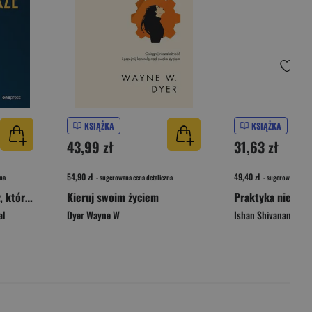
KSIĄŻKA
KSIĄŻKA
43,99 zł
31,63 zł
54,90 zł
49,40 zł
na
- sugerowana cena detaliczna
- sugerowana cena 
O charakterze. Wybory, które kształtują życie
Kieruj swoim życiem
al
Dyer Wayne W
Ishan Shivanand