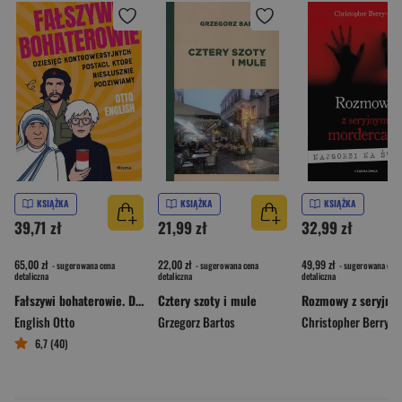
KSIĄŻKA
KSIĄŻKA
KSIĄŻKA
39,71 zł
21,99 zł
32,99 zł
65,00 zł
22,00 zł
49,99 zł
- sugerowana cena
- sugerowana cena
- sugerowana cena
detaliczna
detaliczna
detaliczna
Fałszywi bohaterowie. Dziesięć kontrowersyjnych postaci, które niesłusznie podziwiamy
Cztery szoty i mule
English Otto
Grzegorz Bartos
Christopher Berry-D
6,7 (40)