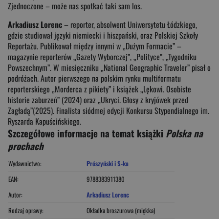
Zjednoczone – może nas spotkać taki sam los.
Arkadiusz Lorenc
– reporter, absolwent Uniwersytetu Łódzkiego,
gdzie studiował języki niemiecki i hiszpański, oraz Polskiej Szkoły
Reportażu. Publikował między innymi w „Dużym Formacie” –
magazynie reporterów „Gazety Wyborczej”, „Polityce”, „Tygodniku
Powszechnym”. W miesięczniku „National Geographic Traveler” pisał o
podróżach. Autor pierwszego na polskim rynku multiformatu
reporterskiego „Morderca z pikiety” i książek „Lękowi. Osobiste
historie zaburzeń” (2024) oraz „Ukryci. Głosy z kryjówek przed
Zagładą”(2025). Finalista siódmej edycji Konkursu Stypendialnego im.
Ryszarda Kapuścińskiego.
Szczegółowe informacje na temat książki
Polska na
prochach
Wydawnictwo:
Prószyński i S-ka
EAN:
9788383911380
Autor:
Arkadiusz Lorenc
Rodzaj oprawy:
Okładka broszurowa (miękka)