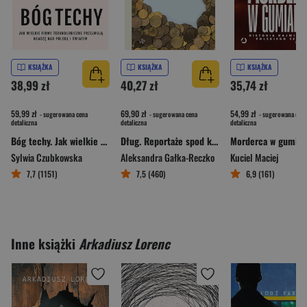
KSIĄŻKA
KSIĄŻKA
KSIĄŻKA
38,99 zł
40,27 zł
35,74 zł
59,99 zł
69,90 zł
54,99 zł
- sugerowana cena
- sugerowana cena
- sugerowana cena
detaliczna
detaliczna
detaliczna
Bóg techy. Jak wielkie firmy technologiczne przejmują władzę nad Polską i światem
Dług. Reportaże spod kreski
Sylwia Czubkowska
Aleksandra Gałka-Reczko
Kuciel Maciej
7,7 (1151)
7,5 (460)
6,9 (161)
Inne książki
Arkadiusz Lorenc