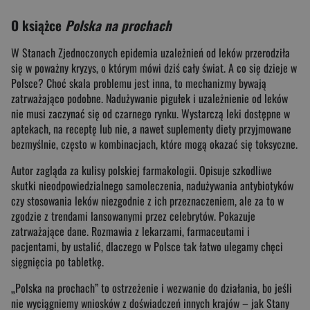
O książce
Polska na prochach
W Stanach Zjednoczonych epidemia uzależnień od leków przerodziła
się w poważny kryzys, o którym mówi dziś cały świat. A co się dzieje w
Polsce? Choć skala problemu jest inna, to mechanizmy bywają
zatrważająco podobne. Nadużywanie pigułek i uzależnienie od leków
nie musi zaczynać się od czarnego rynku. Wystarczą leki dostępne w
aptekach, na receptę lub nie, a nawet suplementy diety przyjmowane
bezmyślnie, często w kombinacjach, które mogą okazać się toksyczne.
Autor zagląda za kulisy polskiej farmakologii. Opisuje szkodliwe
skutki nieodpowiedzialnego samoleczenia, nadużywania antybiotyków
czy stosowania leków niezgodnie z ich przeznaczeniem, ale za to w
zgodzie z trendami lansowanymi przez celebrytów. Pokazuje
zatrważające dane. Rozmawia z lekarzami, farmaceutami i
pacjentami, by ustalić, dlaczego w Polsce tak łatwo ulegamy chęci
sięgnięcia po tabletkę.
„Polska na prochach” to ostrzeżenie i wezwanie do działania, bo jeśli
nie wyciągniemy wniosków z doświadczeń innych krajów – jak Stany