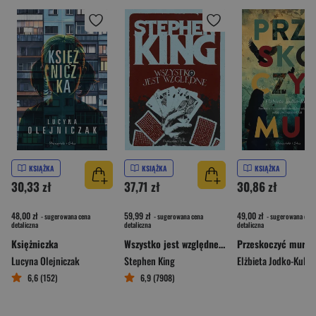
KSIĄŻKA
KSIĄŻKA
KSIĄŻKA
30,33 zł
37,71 zł
30,86 zł
48,00 zł
59,99 zł
49,00 zł
- sugerowana cena
- sugerowana cena
- sugerowana cena
detaliczna
detaliczna
detaliczna
Księżniczka
Wszystko jest względne. 14 mrocznych opowieści
Przeskoczyć mur
Lucyna Olejniczak
Stephen King
Elżbieta Jodko-Kula
6,6 (152)
6,9 (7908)