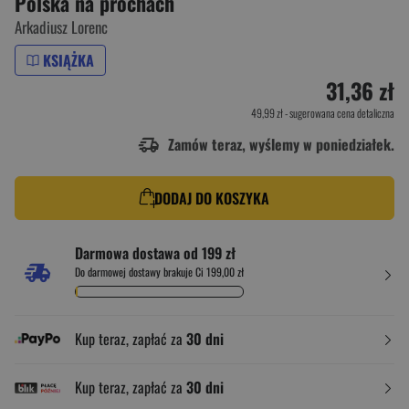
Polska na prochach
Arkadiusz Lorenc
KSIĄŻKA
31,36 zł
49,99 zł
- sugerowana cena detaliczna
Zamów teraz, wyślemy w poniedziałek.
DODAJ DO KOSZYKA
Darmowa dostawa od 199 zł
Do darmowej dostawy brakuje Ci 199,00 zł
Kup teraz, zapłać za
30 dni
Kup teraz, zapłać za
30 dni