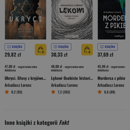
KSIĄŻKA
KSIĄŻKA
KSIĄŻKA
29,82 zł
30,33 zł
37,69 zł
47,00 zł
48,00 zł
45,99 zł
- sugerowana cena
- sugerowana cena
- sugerowana cena
detaliczna
detaliczna
detaliczna
Ukryci. Głosy z kryjówek przed Zagładą
Lękowi Osobiste historie zaburzeń
Morderca z pikiety
Arkadiusz Lorenc
Arkadiusz Lorenc
Arkadiusz Lorenc
8,2 (93)
7,2 (262)
6,6 (89)
Inne książki z kategorii
Fakt