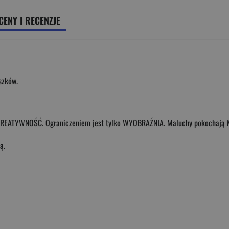
CENY I RECENZJE
szków.
iach KREATYWNOŚĆ. Ograniczeniem jest tylko WYOBRAŹNIA. Maluchy pokocha
ą.