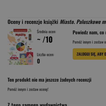
Oceny i recenzje książki
Miasto. Paluszkowe m
Średnia ocen:
Powiedz nam, co 
~
/10
Pomóż innym i zostaw o
ZALOGUJ SIĘ, ABY 
Liczba ocen:
0
Ten produkt nie ma jeszcze żadnych recenzji
Pomóż innym i zostaw ocenę!
Z tego samego wydawnictwa