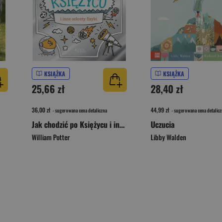
KSIĄŻKA
KSIĄŻKA
25,66 zł
28,40 zł
36,00 zł
44,99 zł
- sugerowana cena detaliczna
- sugerowana cena detalicz
Jak chodzić po Księżycu i inne sekrety fizyki
Uczucia
William Potter
Libby Walden