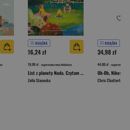
KSIĄŻKA
KSIĄŻKA
16,24 zł
34,98 zł
19,99 zł
44,00 zł
na
- sugerowana cena detaliczna
- sugerowana cena 
List z planety Nuda. Czytam sobie. Poziom 1
Uh-Oh, Niko: Mer
Zofia Stanecka
Chris Chatterton