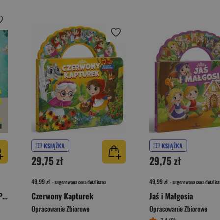
KSIĄŻKA
KSIĄŻKA
29,75 zł
29,75 zł
49,99 zł
49,99 zł
- sugerowana cena detaliczna
- sugerowana cena detalicz
365 Days of Travel. Lonely Planet
Czerwony Kapturek
Jaś i Małgosia
Opracowanie Zbiorowe
Opracowanie Zbiorowe