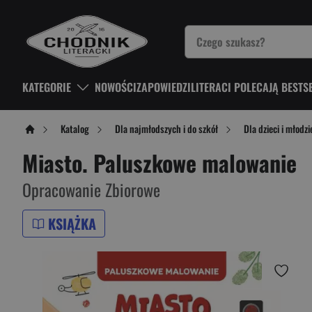
KATEGORIE
NOWOŚCI
ZAPOWIEDZI
LITERACI POLECAJĄ BESTS
Katalog
Dla najmłodszych i do szkół
Dla dzieci i młodzi
Miasto. Paluszkowe malowanie
Opracowanie Zbiorowe
KSIĄŻKA