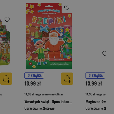
KSIĄŻKA
KSIĄŻKA
13,99 zł
13,99 zł
14,90 zł
14,90 zł
na
- sugerowana cena detaliczna
- sugerowana cena 
Wesołych świąt. Opowiadanka & rzepiki
Opracowanie Zbiorowe
Opracowanie Zbioro