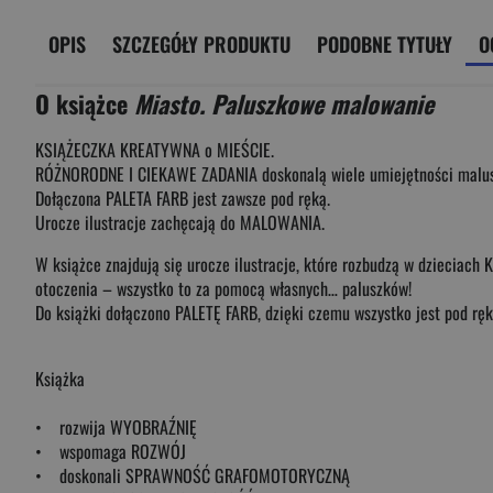
OPIS
SZCZEGÓŁY PRODUKTU
PODOBNE TYTUŁY
O
O książce
Miasto. Paluszkowe malowanie
KSIĄŻECZKA KREATYWNA o MIEŚCIE.
RÓŻNORODNE I CIEKAWE ZADANIA doskonalą wiele umiejętności malu
Dołączona PALETA FARB jest zawsze pod ręką.
Urocze ilustracje zachęcają do MALOWANIA.
W książce znajdują się urocze ilustracje, które rozbudzą w dziec
otoczenia – wszystko to za pomocą własnych… paluszków!
Do książki dołączono PALETĘ FARB, dzięki czemu wszystko jest pod ręk
Książka
• rozwija WYOBRAŹNIĘ
• wspomaga ROZWÓJ
• doskonali SPRAWNOŚĆ GRAFOMOTORYCZNĄ