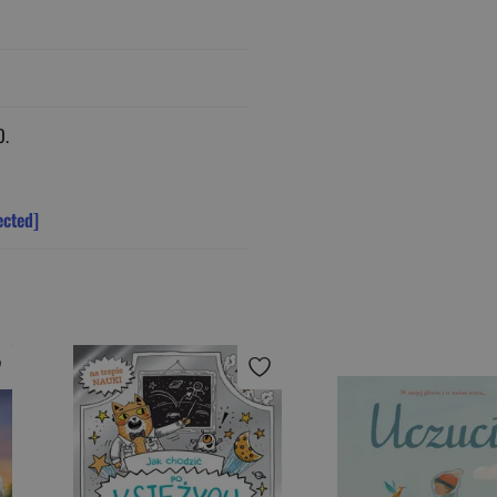
O.
ected]