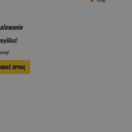
7,4 (8)
alowanie
myślisz!
cenę!
DODAĆ OPINIĘ