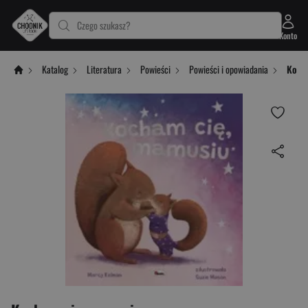
Czego szukasz?
Konto
Katalog
Literatura
Powieści
Powieści i opowiadania
Koch