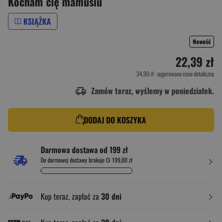
Kocham cię mamusiu
KSIĄŻKA
Nowość
22,39 zł
34,90 zł
- sugerowana cena detaliczna
Zamów teraz, wyślemy w poniedziałek.
DODAJ DO KOSZYKA
Darmowa dostawa od 199 zł
Do darmowej dostawy brakuje Ci 199,00 zł
Kup teraz, zapłać za
30 dni