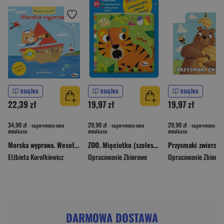
KSIĄŻKA
KSIĄŻKA
KSIĄŻKA
22,39 zł
19,97 zł
19,97 zł
34,90 zł
29,90 zł
29,90 zł
- sugerowana cena
- sugerowana cena
- sugerowana cena
detaliczna
detaliczna
detaliczna
Morska wyprawa. Wesołe zwierzaki
ZOO. Mięciutko (szeleszcząca okładka)
Elżbieta Korolkiewicz
Opracowanie Zbiorowe
Opracowanie Zbioro
DARMOWA DOSTAWA