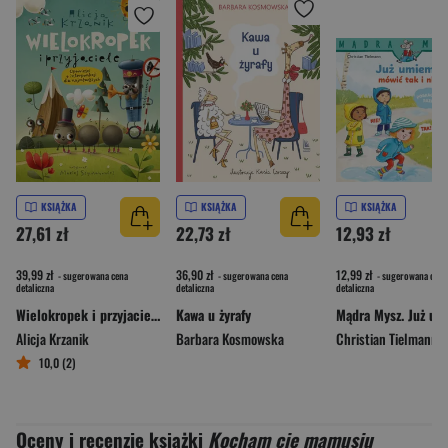
KSIĄŻKA
KSIĄŻKA
KSIĄŻKA
27,61 zł
22,73 zł
12,93 zł
39,99 zł
36,90 zł
12,99 zł
- sugerowana cena
- sugerowana cena
- sugerowana cena
detaliczna
detaliczna
detaliczna
Wielokropek i przyjaciele. Opowieści o interpunkcji dla najmłodszych
Kawa u żyrafy
Alicja Krzanik
Barbara Kosmowska
Christian Tielmann
10,0 (2)
Oceny i recenzje książki
Kocham cię mamusiu