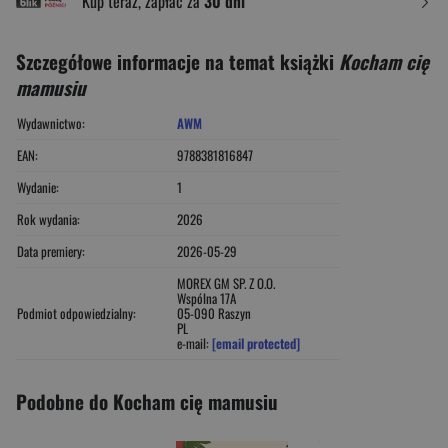
Kup teraz, zapłać za
30 dni
Szczegółowe informacje na temat książki
Kocham cię
mamusiu
Wydawnictwo:
AWM
EAN:
9788381816847
Wydanie:
1
Rok wydania:
2026
Data premiery:
2026-05-29
MOREX GM SP. Z O.O.
Wspólna 17A
Podmiot odpowiedzialny:
05-090 Raszyn
PL
e-mail:
[email protected]
Podobne do Kocham cię mamusiu