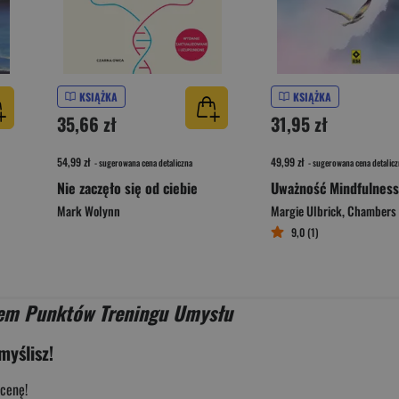
KSIĄŻKA
KSIĄŻKA
35,66 zł
31,95 zł
54,99 zł
49,99 zł
- sugerowana cena detaliczna
- sugerowana cena detalicz
Nie zaczęło się od ciebie
Mark Wolynn
Margie Ulbrick
,
Chambers 
9,0 (1)
dem Punktów Treningu Umysłu
myślisz!
cenę!