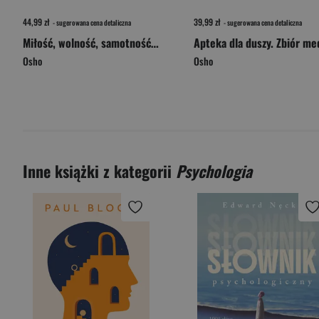
44,99 zł
39,99 zł
- sugerowana cena detaliczna
- sugerowana cena detaliczna
Miłość, wolność, samotność. Nowe spojrzenie na związki między ludźmi wyd. 2025
Osho
Osho
Inne książki z kategorii
Psychologia