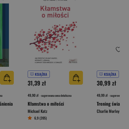
KSIĄŻKA
KSIĄŻKA
31,39 zł
30,99 zł
49,90 zł
49,99 zł
na
- sugerowana cena detaliczna
- sugerowana cena 
śnienia
Kłamstwa o miłości
Michael Katz
Charlie Morley
6,9 (205)