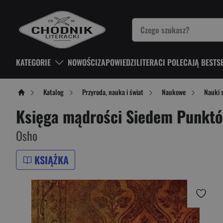
KATEGORIE
NOWOŚCI
ZAPOWIEDZI
LITERACI POLECAJĄ BESTS
Katalog
Przyroda, nauka i świat
Naukowe
Nauki 
Księga mądrości Siedem Punktó
Osho
KSIĄŻKA