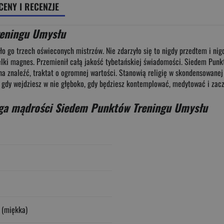
CENY I RECENZJE
reningu Umysłu
ło go trzech oświeconych mistrzów. Nie zdarzyło się to nigdy przedtem i nigd
 wielki magnes. Przemienił całą jakość tybetańskiej świadomości. Siedem Pun
żna znaleźć, traktat o ogromnej wartości. Stanowią religię w skondensowanej
ecz gdy wejdziesz w nie głęboko, gdy będziesz kontemplować, medytować i za
ga mądrości Siedem Punktów Treningu Umysłu
 (miękka)