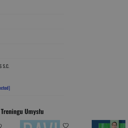
 S.C.
ected]
 Treningu Umysłu