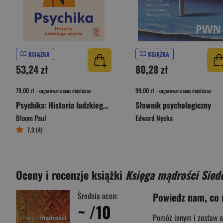
KSIĄŻKA
KSIĄŻKA
53,24 zł
80,28 zł
79,00 zł
99,00 zł
- sugerowana cena detaliczna
- sugerowana cena detaliczna
Psychika: Historia ludzkiego umysłu
Słownik psychologiczny
Bloom Paul
Edward Nęcka
7,3 (4)
Oceny i recenzje książki
Księga mądrości Sie
Średnia ocen:
Powiedz nam, co 
~
/10
Pomóż innym i zostaw o