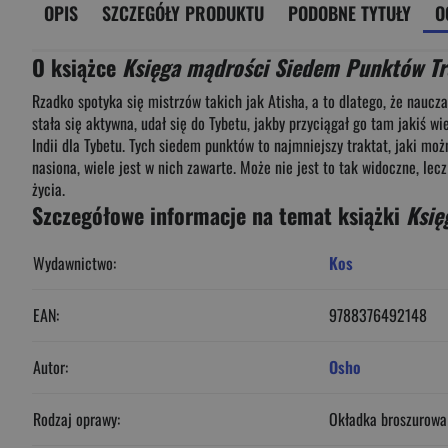
OPIS
SZCZEGÓŁY PRODUKTU
PODOBNE TYTUŁY
O
O książce
Księga mądrości Siedem Punktów T
Rzadko spotyka się mistrzów takich jak Atisha, a to dlatego, że naucza
stała się aktywna, udał się do Tybetu, jakby przyciągał go tam jakiś
Indii dla Tybetu. Tych siedem punktów to najmniejszy traktat, jaki mo
nasiona, wiele jest w nich zawarte. Może nie jest to tak widoczne, l
życia.
Szczegółowe informacje na temat książki
Księ
Wydawnictwo:
Kos
EAN:
9788376492148
Autor:
Osho
Rodzaj oprawy:
Okładka broszurowa