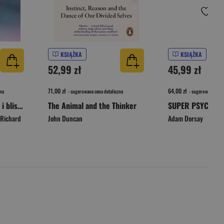
KSIĄŻKA
KSIĄŻKA
52,99 zł
45,99 zł
71,00 zł
64,00 zł
na
- sugerowana cena detaliczna
- sugerowana cena 
Uważność Mindfulness i bliskość w relacjach
The Animal and the Thinker
Richard
John Duncan
Adam Dorsay