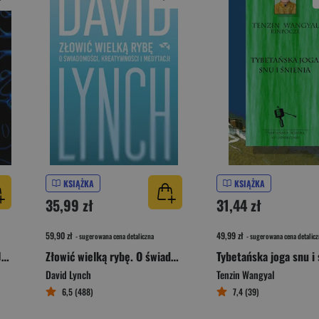
KSIĄŻKA
KSIĄŻKA
35,99 zł
31,44 zł
59,90 zł
49,99 zł
- sugerowana cena detaliczna
- sugerowana cena detalicz
Bądź sprawny jak lampart. Jak pozbyć się bólu, uniknąć kontuzji i zwiększyć sprawność
Złowić wielką rybę. O świadomości, kreatywności i medytacji
Tybetańska joga snu i 
David Lynch
Tenzin Wangyal
6,5 (488)
7,4 (39)