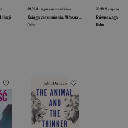
39,99 zł
39,99 zł
na
- sugerowana cena detaliczna
- sugerowana cena 
iluzji
Księga zrozumienia. Własna droga do wolności wyd. 2024
Osho
Osho