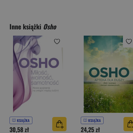
Inne książki
Osho
KSIĄŻKA
KSIĄŻKA
30,58 zł
24,25 zł