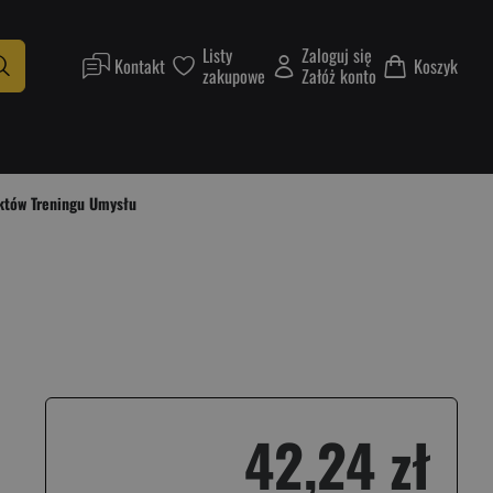
Listy
Zaloguj się
Kontakt
Koszyk
zakupowe
Załóż konto
któw Treningu Umysłu
42,24 zł