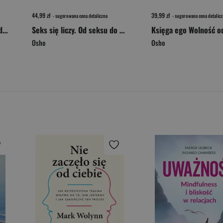
44,99 zł
39,99 zł
- sugerowana cena detaliczna
- sugerowana cena detalicz
Apteka dla duszy. Zbiór medytacji i ćwiczeń relaksacyjnych. Biblioteka Osho
Seks się liczy. Od seksu do nadświadomości wyd. 2024
Księga ego Wolność od 
Osho
Osho