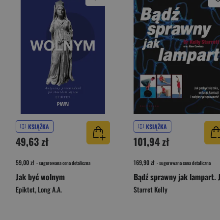
KSIĄŻKA
KSIĄŻKA
49,63 zł
101,94 zł
59,00 zł
169,90 zł
- sugerowana cena detaliczna
- sugerowana cena detaliczna
Jak być wolnym
Epiktet
,
Long A.A.
Starret Kelly