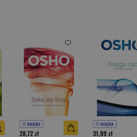
KSIĄŻKA
KSIĄŻKA
28,72 zł
31,99 zł