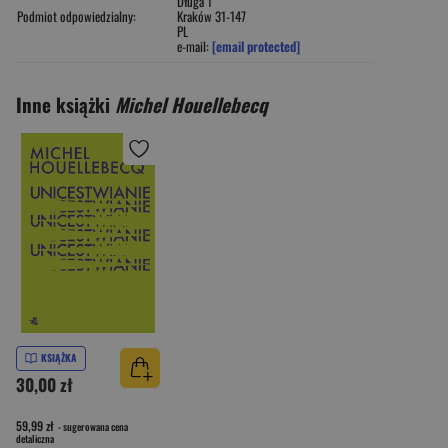
Długa 1
Podmiot odpowiedzialny:
Kraków 31-147
PL
e-mail:
[email protected]
Inne książki
Michel Houellebecq
KSIĄŻKA
30,00 zł
59,99 zł
- sugerowana cena
detaliczna