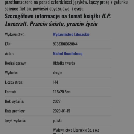
przetłumaczono na ponad czterdzieści języków. Łączy prozę z gatunku
science fiction, powieści obyczajowej i eseju.
Szczegółowe informacje na temat książki
H.P.
Lovecraft. Przeciw światu, przeciw życiu
Wydawnictwo:
Wydawnictwo Literackie
EAN:
9788308069844
Autor:
Michel Houellebecq
Rodzaj oprawy:
Okładka twarda
Wydanie:
drugie
Liczba stron:
144
Format:
12.5x20.5cm
Rok wydania:
2022
Data premiery:
2020-01-15
Język wydania:
polski
Wydawnictwo Literackie Sp. z o.o