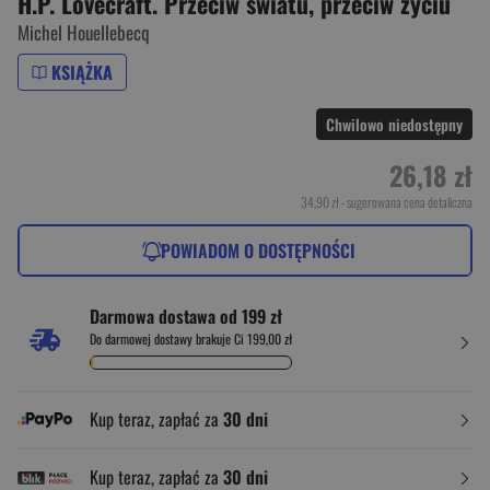
H.P. Lovecraft. Przeciw światu, przeciw życiu
Michel Houellebecq
KSIĄŻKA
Chwilowo niedostępny
26,18 zł
34,90 zł
- sugerowana cena detaliczna
POWIADOM O DOSTĘPNOŚCI
Darmowa dostawa od 199 zł
Do darmowej dostawy brakuje Ci 199,00 zł
Kup teraz, zapłać za
30 dni
Kup teraz, zapłać za
30 dni