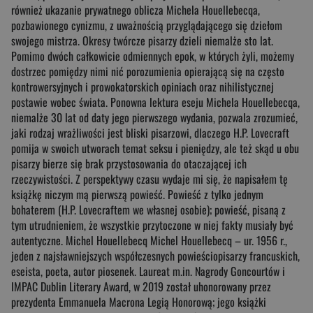
również ukazanie prywatnego oblicza Michela Houellebecqa,
pozbawionego cynizmu, z uważnością przyglądającego się dziełom
swojego mistrza. Okresy twórcze pisarzy dzieli niemalże sto lat.
Pomimo dwóch całkowicie odmiennych epok, w których żyli, możemy
dostrzec pomiędzy nimi nić porozumienia opierającą się na często
kontrowersyjnych i prowokatorskich opiniach oraz nihilistycznej
postawie wobec świata. Ponowna lektura eseju Michela Houellebecqa,
niemalże 30 lat od daty jego pierwszego wydania, pozwala zrozumieć,
jaki rodzaj wrażliwości jest bliski pisarzowi, dlaczego H.P. Lovecraft
pomija w swoich utworach temat seksu i pieniędzy, ale też skąd u obu
pisarzy bierze się brak przystosowania do otaczającej ich
rzeczywistości. Z perspektywy czasu wydaje mi się, że napisałem tę
książkę niczym mą pierwszą powieść. Powieść z tylko jednym
bohaterem (H.P. Lovecraftem we własnej osobie); powieść, pisaną z
tym utrudnieniem, że wszystkie przytoczone w niej fakty musiały być
autentyczne. Michel Houellebecq Michel Houellebecq – ur. 1956 r.,
jeden z najsławniejszych współczesnych powieściopisarzy francuskich,
eseista, poeta, autor piosenek. Laureat m.in. Nagrody Goncourtów i
IMPAC Dublin Literary Award, w 2019 został uhonorowany przez
prezydenta Emmanuela Macrona Legią Honorową; jego książki