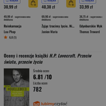
KSIĄŻKA
KSIĄŻKA
KSIĄŻKA
30,99 zł
40,38 zł
33,99 zł
49,99 zł
69,90 zł
36,75 zł
- sugerowana cena
- sugerowana cena
- sugerowana cena
detaliczna
detaliczna
detaliczna
Reinkarnacja
Żyjąc tracimy życie. Niepokojące tematy egzystencji. Kanon Janion wyd. 2
Luu Phap
Janion Maria
Thomas Troward
6,0 (1)
Oceny i recenzje książki
H.P. Lovecraft. Przeciw
światu, przeciw życiu
Średnia ocen:
6.81
/10
Liczba ocen:
782