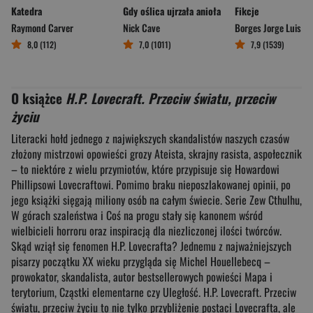
Katedra
Gdy oślica ujrzała anioła
Fikcje
Raymond Carver
Nick Cave
Borges Jorge Luis
8,0 (112)
7,0 (1011)
7,9 (1539)
O książce
H.P. Lovecraft. Przeciw światu, przeciw
życiu
Literacki hołd jednego z największych skandalistów naszych czasów
złożony mistrzowi opowieści grozy Ateista, skrajny rasista, aspołecznik
– to niektóre z wielu przymiotów, które przypisuje się Howardowi
Phillipsowi Lovecraftowi. Pomimo braku nieposzlakowanej opinii, po
jego książki sięgają miliony osób na całym świecie. Serie Zew Cthulhu,
W górach szaleństwa i Coś na progu stały się kanonem wśród
wielbicieli horroru oraz inspiracją dla niezliczonej ilości twórców.
Skąd wziął się fenomen H.P. Lovecrafta? Jednemu z najważniejszych
pisarzy początku XX wieku przygląda się Michel Houellebecq –
prowokator, skandalista, autor bestsellerowych powieści Mapa i
terytorium, Cząstki elementarne czy Uległość. H.P. Lovecraft. Przeciw
światu, przeciw życiu to nie tylko przybliżenie postaci Lovecrafta, ale