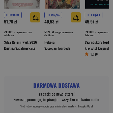
KSIĄŻKA
KSIĄŻKA
KSIĄŻKA
51,76 zł
40,53 zł
45,97 zł
79,90 zł
59,90 zł
69,90 zł
- sugerowana cena
- sugerowana cena
- sugerowana cena
detaliczna
detaliczna
detaliczna
Silva Rerum wyd. 2026
Pokora
Kristina Sabaliauskaitė
Szczepan Twardoch
Krzysztof Karpiński
5,3 (6)
DARMOWA DOSTAWA
za zapis do newslettera!
Nowości, promocje, inspiracje – wszystko na Twoim mailu.
*Kod jednorazowego użycia przy minimalnej wartości koszyka 89 zł.