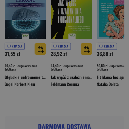
KSIĄŻKA
KSIĄŻKA
KSIĄŻKA
31,55 zł
28,92 zł
36,88 zł
49,40 zł
44,40 zł
59,50 zł
- sugerowana cena
- sugerowana cena
- sugerowana cena
detaliczna
detaliczna
detaliczna
Głębokie uzdrowienie traumy
Jak wyjść z uzależnienia emocjonalnego
Gopal Norbert Klein
Feldmann Corinna
Natalia Dolata
DARMOWA DOSTAWA