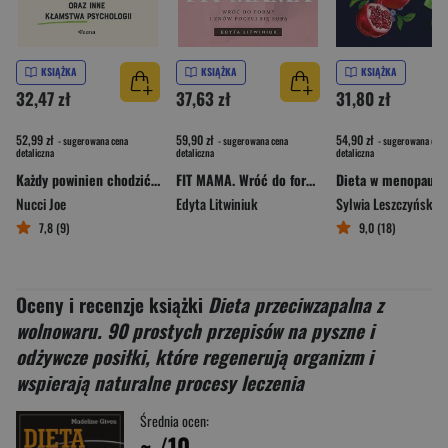
KSIĄŻKA
KSIĄŻKA
KSIĄŻKA
32,47 zł
37,63 zł
31,80 zł
52,99 zł
59,90 zł
54,90 zł
- sugerowana cena
- sugerowana cena
- sugerowana cena
detaliczna
detaliczna
detaliczna
Każdy powinien chodzić na terapię oraz inne kłamstwa psychologii
FIT MAMA. Wróć do formy i znów poczuj się sobą
Nucci Joe
Edyta Litwiniuk
Sylwia Leszczyńska
7,8 (9)
9,0 (18)
Oceny i recenzje książki
Dieta przeciwzapalna z
wolnowaru. 90 prostych przepisów na pyszne i
odżywcze posiłki, które regenerują organizm i
wspierają naturalne procesy leczenia
Średnia ocen:
~
/10