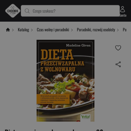
Czego szukasz?
Konto
Katalog
Czas wolny i poradniki
Poradniki, rozwój osobisty
Porad