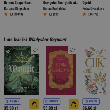
Demon Copperhead
Oświęcim Pamiętnik więźnia
Ogród
Barbara Kingsolver
Halina Krahelska
Petra Dvorakova
8,1 (10649)
7,8 (263)
7,0 (778)
Inne książki
Władysław Reymont
KSIĄŻKA
KSIĄŻKA
KSIĄŻKA
35,99 zł
55,99 zł
86,66 zł