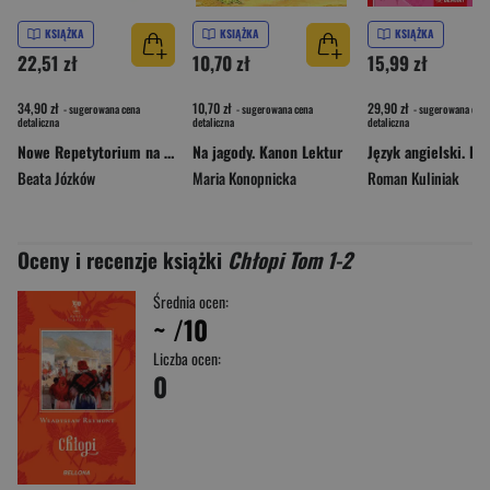
KSIĄŻKA
KSIĄŻKA
KSIĄŻKA
22,51 zł
10,70 zł
15,99 zł
34,90 zł
10,70 zł
29,90 zł
- sugerowana cena
- sugerowana cena
- sugerowana cena
detaliczna
detaliczna
detaliczna
Nowe Repetytorium na 100% Szkoła podstawowa Historia
Na jagody. Kanon Lektur
Beata Józków
Maria Konopnicka
Roman Kuliniak
Oceny i recenzje książki
Chłopi Tom 1-2
Średnia ocen:
~
/10
Liczba ocen:
0