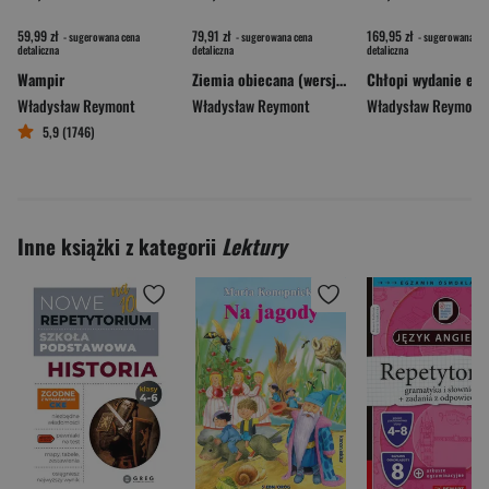
59,99 zł
79,91 zł
169,95 zł
- sugerowana cena
- sugerowana cena
- sugerowana ce
detaliczna
detaliczna
detaliczna
Wampir
Ziemia obiecana (wersja ekskluzywna)
Władysław Reymont
Władysław Reymont
Władysław Reymont
5,9 (1746)
Inne książki z kategorii
Lektury