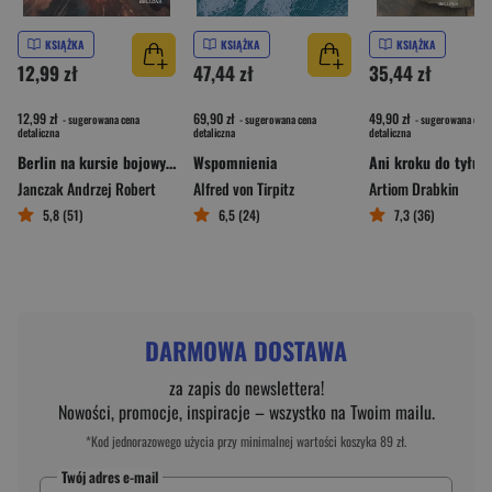
KSIĄŻKA
KSIĄŻKA
KSIĄŻKA
12,99 zł
47,44 zł
35,44 zł
12,99 zł
69,90 zł
49,90 zł
- sugerowana cena
- sugerowana cena
- sugerowana cena
detaliczna
detaliczna
detaliczna
Berlin na kursie bojowym
Wspomnienia
Janczak Andrzej Robert
Alfred von Tirpitz
Artiom Drabkin
5,8 (51)
6,5 (24)
7,3 (36)
DARMOWA DOSTAWA
za zapis do newslettera!
Nowości, promocje, inspiracje – wszystko na Twoim mailu.
*Kod jednorazowego użycia przy minimalnej wartości koszyka 89 zł.
Twój adres e-mail