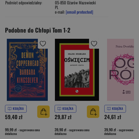
Podmiot odpowiedzialny:
05-850 Ożarów Mazowiecki
PL
e-mail:
[email protected]
Podobne do Chłopi Tom 1-2
KSIĄŻKA
KSIĄŻKA
KSIĄŻKA
59,40 zł
29,87 zł
24,61 zł
99,99 zł
39,90 zł
39,90 zł
- sugerowana cena
- sugerowana cena
- sugerowana cena
detaliczna
detaliczna
detaliczna