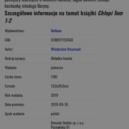
kochanką młodego Boryny.
Szczegółowe informacje na temat książki
Chłopi Tom
1-2
Wydawnictwo:
Bellona
EAN:
9788311157668
Autor:
Władysław Reymont
Rodzaj oprawy:
Okładka twarda
Wydanie:
pierwsze
Liczba stron:
1182
Format:
13.0x20.0cm
Rok wydania:
2019
Data premiery:
2019-09-18
Język wydania:
polski
Dressler Dublin sp. z o.o.
Poznańska 91