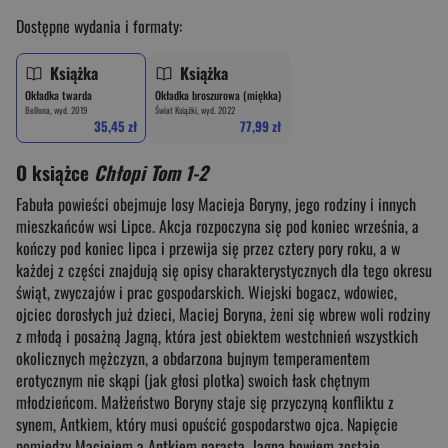
Dostępne wydania i formaty:
Książka
Książka
Okładka twarda
Okładka broszurowa (miękka)
Bellona, wyd. 2019
Świat Książki, wyd. 2022
35,45 zł
77,99 zł
O książce
Chłopi Tom 1-2
Fabuła powieści obejmuje losy Macieja Boryny, jego rodziny i innych
mieszkańców wsi Lipce. Akcja rozpoczyna się pod koniec września, a
kończy pod koniec lipca i przewija się przez cztery pory roku, a w
każdej z części znajdują się opisy charakterystycznych dla tego okresu
świąt, zwyczajów i prac gospodarskich. Wiejski bogacz, wdowiec,
ojciec dorosłych już dzieci, Maciej Boryna, żeni się wbrew woli rodziny
z młodą i posażną Jagną, która jest obiektem westchnień wszystkich
okolicznych mężczyzn, a obdarzona bujnym temperamentem
erotycznym nie skąpi (jak głosi plotka) swoich łask chętnym
młodzieńcom. Małżeństwo Boryny staje się przyczyną konfliktu z
synem, Antkiem, który musi opuścić gospodarstwo ojca. Napięcie
pomiędzy Maciejem a Antkiem narasta, Jagna bowiem zostaje