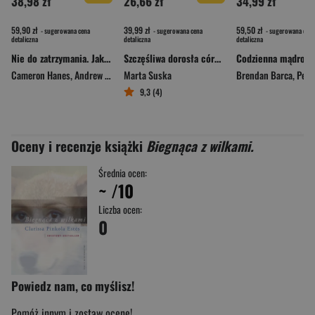
38,98 zł
26,66 zł
34,99 zł
59,90 zł
39,99 zł
59,50 zł
- sugerowana cena
- sugerowana cena
- sugerowana cena
detaliczna
detaliczna
detaliczna
Nie do zatrzymania. Jak zdobyć szczyt i utrzymać przewagę
Szczęśliwa dorosła córka Uzdrawianie ran z dzieciństwa
Cameron Hanes
,
Andrew D. Huberman
Marta Suska
Brendan Barca
,
Pema S
9,3 (4)
Oceny i recenzje książki
Biegnąca z wilkami.
Średnia ocen:
~
/10
Liczba ocen:
0
Powiedz nam, co myślisz!
Pomóż innym i zostaw ocenę!