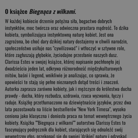
O książce
Biegnąca z wilkami.
W każdej kobiecie drzemie potężna siła, bogactwo dobrych
instynktów, moc twórcza oraz odwieczna prastara mądrość. To dzika
kobieta, symbolizująca instynktowną naturę kobiet. Jest ona
zagrożona, bo choć dary dzikiej natury dostajemy w chwili narodzin,
społeczeństwo usiłuje nas "cywilizować" i wtłoczyć w sztywne role,
które zagłuszają głębokie, życiodajne przesłanie naszych dusz.
Clarissa Estes w swojej książce, której napisanie pochłonęło jej
dwadzieścia jeden lat, odkrywa różnorodność międzykulturowych
mitów, baśni i legend, wnikliwie je analizując, co sprawia, że
opowieści te stają się pełne nieznanych dotąd treści i znaczeń.
Autorka zaprasza zarówno kobiety, jak i mężczyzn do królestwa ducha
prawdy - ducha, który rozbudza, uzdrawia, rzuca wyzwania, łączy i
raduje. Książkę przetłumaczono na dziewiętnaście języków, przez dwa
lata pozostawała na liście bestsellerów "New York Timesa", wysoko
ceniona jako klasyczna i doniosła praca na temat wewnętrznego życia
kobiety. Książka ""Biegnąca z wilkami"" autorstwa Clarissy Estes to
fascynujący podręcznik dla kobiet, starających się odnaleźć swój
wewnętrzny głos, przekonać się do swojej 'dzikiej' natury i odzyskać