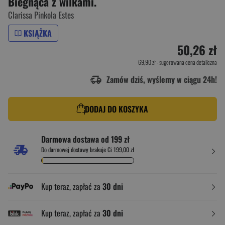
Biegnąca z wilkami.
Clarissa Pinkola Estes
KSIĄŻKA
50,26 zł
69,90 zł
- sugerowana cena detaliczna
Zamów dziś, wyślemy w ciągu 24h!
DODAJ DO KOSZYKA
Darmowa dostawa od 199 zł
Do darmowej dostawy brakuje Ci 199,00 zł
Kup teraz, zapłać za
30 dni
Kup teraz, zapłać za
30 dni