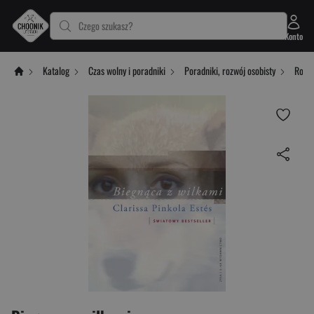
Czego szukasz?
Konto
Katalog
Czas wolny i poradniki
Poradniki, rozwój osobisty
Rozwó