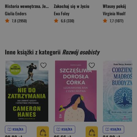
Historia wewnętrzna. Jelita – najbardziej fascynujący organ naszego ciała
Zakochaj się w życiu
Własny pokój
Giulia Enders
Ewa Foley
Virginia Woolf
7,8 (2950)
6,6 (330)
7,7 (1077)
Inne książki z kategorii
Rozwój osobisty
KSIĄŻKA
KSIĄŻKA
KSIĄŻKA