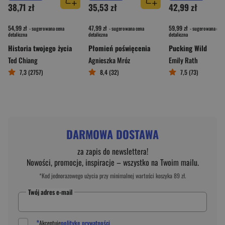
38,71 zł
35,53 zł
42,99 zł
54,99 zł
47,99 zł
59,99 zł
- sugerowana cena
- sugerowana cena
- sugerowana cena
detaliczna
detaliczna
detaliczna
Historia twojego życia
Płomień poświęcenia
Pucking Wild
Ted Chiang
Agnieszka Mróz
Emily Rath
7,3 (2757)
8,4 (32)
7,5 (73)
DARMOWA DOSTAWA
za zapis do newslettera!
Nowości, promocje, inspiracje – wszystko na Twoim mailu.
*Kod jednorazowego użycia przy minimalnej wartości koszyka 89 zł.
Twój adres e-mail
*
Akceptuję
politykę prywatności