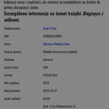
kobiecej mocy i mądrości, ale również przewodnikiem na drodze do
pełnej akceptacji siebie.
Szczegółowe informacje na temat książki
Biegnąca z
wilkami.
Wydawnictwo:
Zysk i S-ka
EAN:
9788382028591
Autor:
Clarissa Pinkola Estes
Rodzaj oprawy:
Okładka broszurowa (miękka)
Wydanie:
pierwsze
Liczba stron:
684
Format:
14.5x20.5cm
Rok wydania:
2023
Data premiery:
2023-03-27
Język wydania:
polski
Zysk i S-ka Wydawnictwo S.J