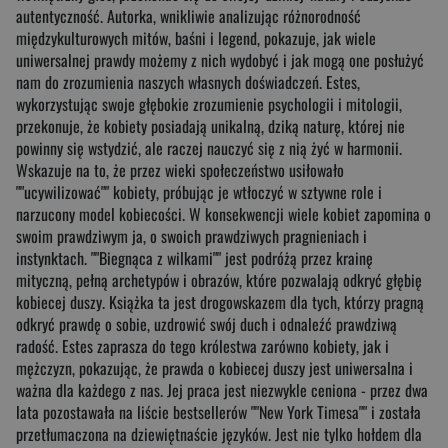
autentyczność. Autorka, wnikliwie analizując różnorodność
międzykulturowych mitów, baśni i legend, pokazuje, jak wiele
uniwersalnej prawdy możemy z nich wydobyć i jak mogą one posłużyć
nam do zrozumienia naszych własnych doświadczeń. Estes,
wykorzystując swoje głębokie zrozumienie psychologii i mitologii,
przekonuje, że kobiety posiadają unikalną, dziką naturę, której nie
powinny się wstydzić, ale raczej nauczyć się z nią żyć w harmonii.
Wskazuje na to, że przez wieki społeczeństwo usiłowało
""ucywilizować"" kobiety, próbując je wtłoczyć w sztywne role i
narzucony model kobiecości. W konsekwencji wiele kobiet zapomina o
swoim prawdziwym ja, o swoich prawdziwych pragnieniach i
instynktach. ""Biegnąca z wilkami"" jest podróżą przez krainę
mityczną, pełną archetypów i obrazów, które pozwalają odkryć głębię
kobiecej duszy. Książka ta jest drogowskazem dla tych, którzy pragną
odkryć prawdę o sobie, uzdrowić swój duch i odnaleźć prawdziwą
radość. Estes zaprasza do tego królestwa zarówno kobiety, jak i
mężczyzn, pokazując, że prawda o kobiecej duszy jest uniwersalna i
ważna dla każdego z nas. Jej praca jest niezwykle ceniona - przez dwa
lata pozostawała na liście bestsellerów ""New York Timesa"" i została
przetłumaczona na dziewiętnaście języków. Jest nie tylko hołdem dla