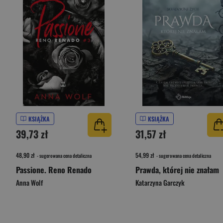
KSIĄŻKA
KSIĄŻKA
39,73 zł
31,57 zł
48,90 zł
54,99 zł
- sugerowana cena detaliczna
- sugerowana cena detaliczna
Passione. Reno Renado
Prawda, której nie znałam
Anna Wolf
Katarzyna Garczyk