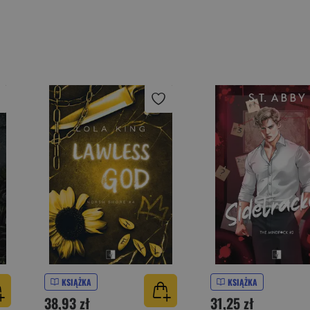
KSIĄŻKA
KSIĄŻKA
38,93 zł
31,25 zł