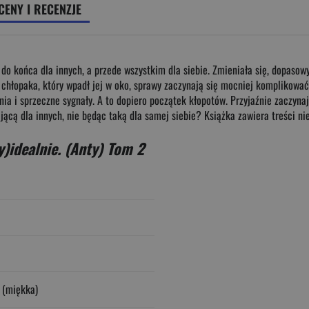
CENY I RECENZJE
e do końca dla innych, a przede wszystkim dla siebie. Zmieniała się, dopaso
gę chłopaka, który wpadł jej w oko, sprawy zaczynają się mocniej komplikow
nia i sprzeczne sygnały. A to dopiero początek kłopotów. Przyjaźnie zaczyna
ącą dla innych, nie będąc taką dla samej siebie? Książka zawiera treści ni
y)idealnie. (Anty) Tom 2
 (miękka)