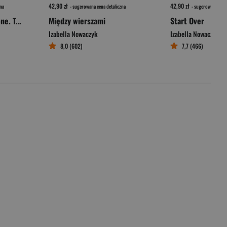
42,90 zł
42,90 zł
na
- sugerowana cena detaliczna
- sugerowana cena 
Misja Collie. Dreamstone. Tom 1
Między wierszami
Start Over
Izabella Nowaczyk
Izabella Nowaczyk
8,0 (602)
7,7 (466)