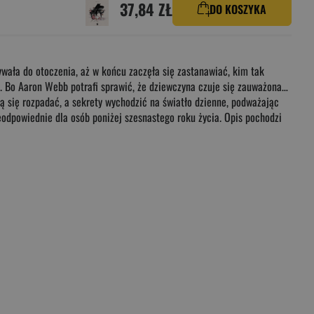
37,84 ZŁ
DO KOSZYKA
wywała do otoczenia, aż w końcu zaczęła się zastanawiać, kim tak
ać. Bo Aaron Webb potrafi sprawić, że dziewczyna czuje się zauważona…
ją się rozpadać, a sekrety wychodzić na światło dzienne, podważając
eodpowiednie dla osób poniżej szesnastego roku życia. Opis pochodzi