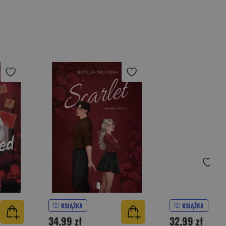
KSIĄŻKA
KSIĄŻKA
34,99 zł
32,99 zł