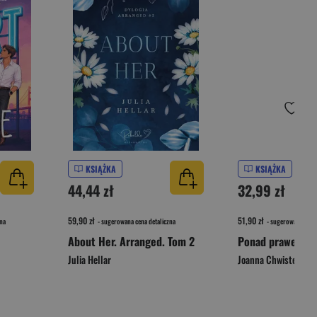
KSIĄŻKA
KSIĄŻKA
44,44 zł
32,99 zł
59,90 zł
51,90 zł
na
- sugerowana cena detaliczna
- sugerowana cena 
About Her. Arranged. Tom 2
Julia Hellar
Joanna Chwistek