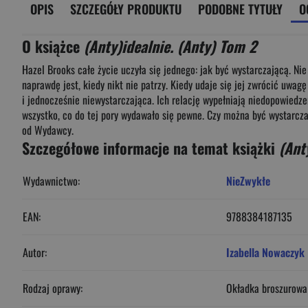
OPIS
SZCZEGÓŁY PRODUKTU
PODOBNE TYTUŁY
O
O książce
(Anty)idealnie. (Anty) Tom 2
Hazel Brooks całe życie uczyła się jednego: jak być wystarczającą. Ni
naprawdę jest, kiedy nikt nie patrzy. Kiedy udaje się jej zwrócić uwa
i jednocześnie niewystarczająca. Ich relację wypełniają niedopowiedze
wszystko, co do tej pory wydawało się pewne. Czy można być wystarczaj
od Wydawcy.
Szczegółowe informacje na temat książki
(Ant
Wydawnictwo:
NieZwykłe
EAN:
9788384187135
Autor:
Izabella Nowaczyk
Rodzaj oprawy:
Okładka broszurowa