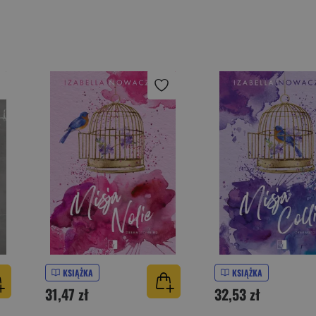
KSIĄŻKA
KSIĄŻKA
31,47 zł
32,53 zł