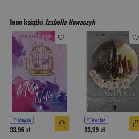
Inne książki
Izabella Nowaczyk
KSIĄŻKA
KSIĄŻKA
33,96 zł
33,99 zł