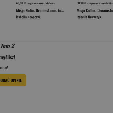
48,90 zł
50,90 zł
- sugerowana cena detaliczna
- sugerowana cena detalicz
Misja Nolie. Dreamstone. Tom 2
Izabella Nowaczyk
Izabella Nowaczyk
) Tom 2
myślisz!
cenę!
DODAĆ OPINIĘ