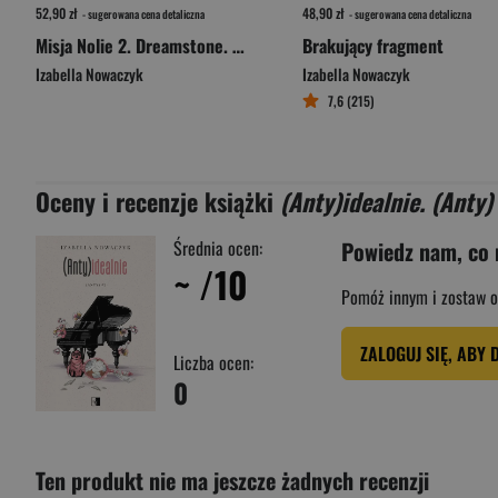
52,90 zł
48,90 zł
- sugerowana cena detaliczna
- sugerowana cena detaliczna
Misja Nolie 2. Dreamstone. Tom 3
Brakujący fragment
Izabella Nowaczyk
Izabella Nowaczyk
7,6 (215)
Oceny i recenzje książki
(Anty)idealnie. (Anty
Średnia ocen:
Powiedz nam, co 
~
/10
Pomóż innym i zostaw o
ZALOGUJ SIĘ, ABY 
Liczba ocen:
0
Ten produkt nie ma jeszcze żadnych recenzji