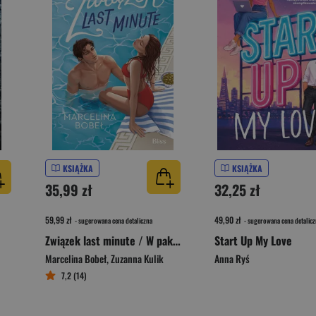
KSIĄŻKA
KSIĄŻKA
35,99 zł
32,25 zł
59,99 zł
49,90 zł
- sugerowana cena detaliczna
- sugerowana cena detalicz
Związek last minute / W pakiecie z ex
Start Up My Love
Marcelina Bobeł
,
Zuzanna Kulik
Anna Ryś
7,2 (14)