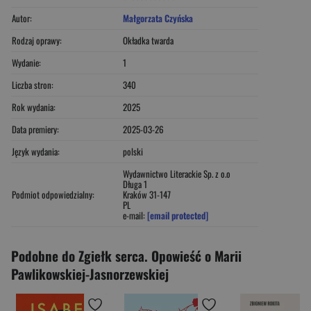
Autor:
Małgorzata Czyńska
Rodzaj oprawy:
Okładka twarda
Wydanie:
1
Liczba stron:
340
Rok wydania:
2025
Data premiery:
2025-03-26
Język wydania:
polski
Wydawnictwo Literackie Sp. z o.o
Długa 1
Podmiot odpowiedzialny:
Kraków 31-147
PL
e-mail:
[email protected]
Podobne do Zgiełk serca. Opowieść o Marii
Pawlikowskiej-Jasnorzewskiej