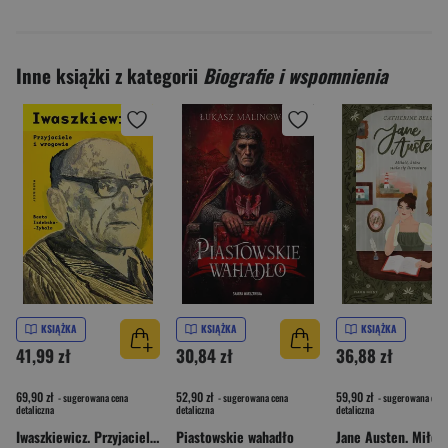
Inne książki z kategorii
Biografie i wspomnienia
KSIĄŻKA
KSIĄŻKA
KSIĄŻKA
41,99 zł
30,84 zł
36,88 zł
69,90 zł
52,90 zł
59,90 zł
- sugerowana cena
- sugerowana cena
- sugerowana cena
detaliczna
detaliczna
detaliczna
Iwaszkiewicz. Przyjaciele i wrogowie
Piastowskie wahadło