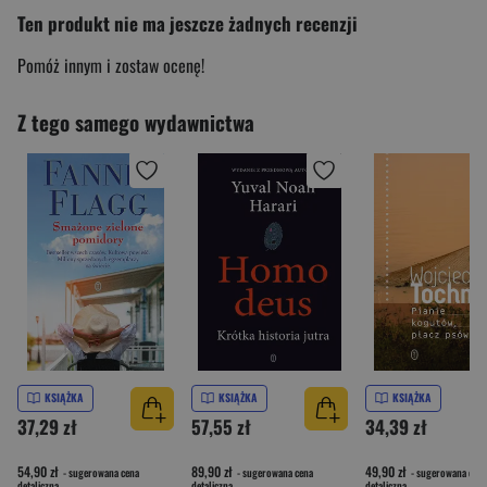
Ten produkt nie ma jeszcze żadnych recenzji
Pomóż innym i zostaw ocenę!
Z tego samego wydawnictwa
KSIĄŻKA
KSIĄŻKA
KSIĄŻKA
37,29 zł
57,55 zł
34,39 zł
54,90 zł
89,90 zł
49,90 zł
- sugerowana cena
- sugerowana cena
- sugerowana cena
detaliczna
detaliczna
detaliczna