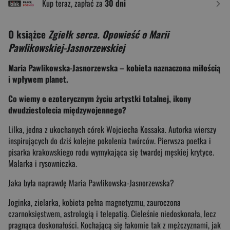
Kup teraz, zapłać za
30 dni
O książce
Zgiełk serca. Opowieść o Marii
Pawlikowskiej-Jasnorzewskiej
Maria Pawlikowska-Jasnorzewska – kobieta naznaczona miłością
i wpływem planet.
Co wiemy o ezoterycznym życiu artystki totalnej, ikony
dwudziestolecia międzywojennego?
Lilka, jedna z ukochanych córek Wojciecha Kossaka. Autorka wierszy
inspirujących do dziś kolejne pokolenia twórców. Pierwsza poetka i
pisarka krakowskiego rodu wymykająca się twardej męskiej krytyce.
Malarka i rysowniczka.
Jaka była naprawdę Maria Pawlikowska-Jasnorzewska?
Joginka, zielarka, kobieta pełna magnetyzmu, zauroczona
czarnoksięstwem, astrologią i telepatią. Cieleśnie niedoskonała, lecz
pragnąca doskonałości. Kochającą się łakomie tak z mężczyznami, jak