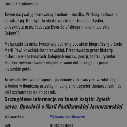
również z sukcesem.
Tuwim nazywał ją czarownicą. Lechoń – rusałką. Witkacy malował i
doradzał jej. Kim była ta skryta w futrach i tiulach artystka,
okrzyknięta przez Tadeusza Boya-Żeleńskiego mianem „polskiej
Safony”?
Małgorzata Czyńska tworzy wielobarwną opowieść biograficzną o życiu
Marii Pawlikowskiej-Jasnorzewskiej. Przeprowadza przez historię
miłości o wielu twarzach, kolejnych mężów, poezji, teatru, rysunku.
Książka zawiera również niepublikowane dotąd zdjęcia i prace
malarskie poetki.
To świadectwo wieloetapowej przemiany z dziewczynki w zalotnicę, a
w końcu w ikoniczną artystkę – jedną z najczęściej tłumaczonych i do
dziś czytanychpolskich poetek.
Szczegółowe informacje na temat książki
Zgiełk
serca. Opowieść o Marii Pawlikowskiej-Jasnorzewskiej
Wydawnictwo:
Wydawnictwo Literackie
EAN:
9788308085684