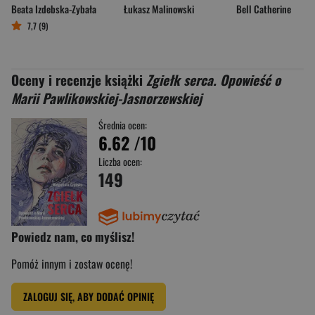
Beata Izdebska-Zybała
Łukasz Malinowski
Bell Catherine
7,7 (9)
Oceny i recenzje książki
Zgiełk serca. Opowieść o
Marii Pawlikowskiej-Jasnorzewskiej
Średnia ocen:
6.62
/10
Liczba ocen:
149
Powiedz nam, co myślisz!
Pomóż innym i zostaw ocenę!
ZALOGUJ SIĘ, ABY DODAĆ OPINIĘ