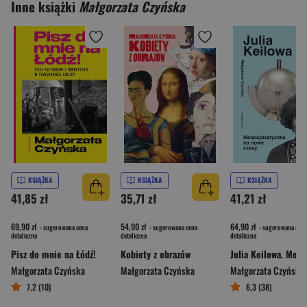
Inne książki
Małgorzata Czyńska
KSIĄŻKA
KSIĄŻKA
KSIĄŻKA
41,85 zł
35,71 zł
41,21 zł
69,90 zł
54,90 zł
64,90 zł
- sugerowana cena
- sugerowana cena
- sugerowana cena
detaliczna
detaliczna
detaliczna
Pisz do mnie na Łódź!
Kobiety z obrazów
Małgorzata Czyńska
Małgorzata Czyńska
Małgorzata Czyńska
7,2 (10)
6,3 (38)