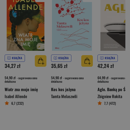
KSIĄŻKA
KSIĄŻKA
KSIĄŻKA
34,27 zł
35,65 zł
42,24 zł
54,90 zł
54,90 zł
64,99 zł
- sugerowana cena
- sugerowana cena
- sugerowana cena
detaliczna
detaliczna
detaliczna
Wiatr zna moje imię
Kos kos jeżyna
Aglo. Banką po Ślą
Isabel Allende
Tamta Melaszwili
Zbigniew Rokita
6,7 (232)
7,7 (472)