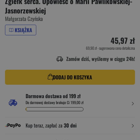
Zgiełk serca. Opowieść o Marii Pawlikowskiej-
Jasnorzewskiej
Małgorzata Czyńska
KSIĄŻKA
45,97 zł
69,90 zł
- sugerowana cena detaliczna
Zamów dziś, wyślemy w ciągu 24h!
DODAJ DO KOSZYKA
Darmowa dostawa od 199 zł
Do darmowej dostawy brakuje Ci 199,00 zł
Kup teraz, zapłać za
30 dni