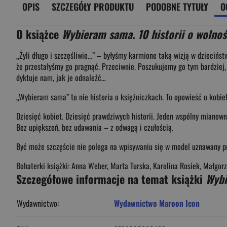
OPIS
SZCZEGÓŁY PRODUKTU
PODOBNE TYTUŁY
O
O książce
Wybieram sama. 10 historii o wolnoś
„Żyli długo i szczęśliwie…” – byłyśmy karmione taką wizją w dziecińs
że przestałyśmy go pragnąć. Przeciwnie. Poszukujemy go tym bardziej,
dyktuje nam, jak je odnaleźć…
„Wybieram sama” to nie historia o księżniczkach. To opowieść o kobiet
Dziesięć kobiet. Dziesięć prawdziwych historii. Jeden wspólny mianown
Bez upiększeń, bez udawania – z odwagą i czułością.
Być może szczęście nie polega na wpisywaniu się w model uznawany prz
Bohaterki książki: Anna Weber, Marta Turska, Karolina Rosiek, Małgor
Szczegółowe informacje na temat książki
Wybi
Wydawnictwo:
Wydawnictwo Maroon Icon