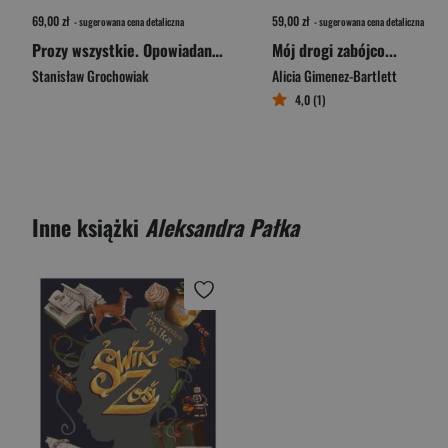
69,00 zł
59,00 zł
- sugerowana cena detaliczna
- sugerowana cena detaliczna
Prozy wszystkie. Opowiadania, utwory rozproszone i niedrukowane
Mój drogi zabójco...
Stanisław Grochowiak
Alicia Gimenez-Bartlett
4,0 (1)
Inne książki
Aleksandra Pałka