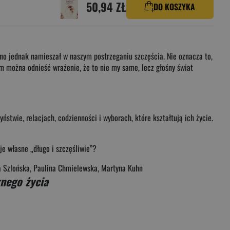
50,94 ZŁ
DO KOSZYKA
cno jednak namieszał w naszym postrzeganiu szczęścia. Nie oznacza to,
m można odnieść wrażenie, że to nie my same, lecz głośny świat
stwie, relacjach, codzienności i wyborach, które kształtują ich życie.
e własne „długo i szczęśliwie”?
ta Szlońska, Paulina Chmielewska, Martyna Kuhn
knego życia