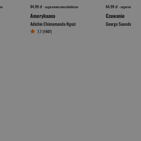
84,99 zł
64,99 zł
na
- sugerowana cena detaliczna
- sugerowana cena 
Amerykaana
Czuwanie
Adichie Chimamanda Ngozi
George Saunders
7,7 (1407)