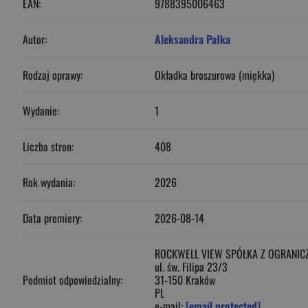
EAN:
9788395006463
Autor:
Aleksandra Pałka
Rodzaj oprawy:
Okładka broszurowa (miękka)
Wydanie:
1
Liczba stron:
408
Rok wydania:
2026
Data premiery:
2026-08-14
ROCKWELL VIEW SPÓŁKA Z OGRANIC
ul. św. Filipa 23/3
Podmiot odpowiedzialny:
31-150 Kraków
PL
e-mail:
[email protected]