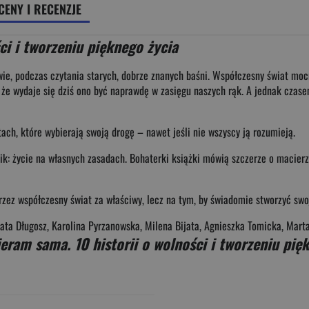
CENY I RECENZJE
ci i tworzeniu pięknego życia
twie, podczas czytania starych, dobrze znanych baśni. Współczesny świat mo
 że wydaje się dziś ono być naprawdę w zasięgu naszych rąk. A jednak czase
ach, które wybierają swoją drogę – nawet jeśli nie wszyscy ją rozumieją.
ik: życie na własnych zasadach. Bohaterki książki mówią szczerze o macierzyń
ez współczesny świat za właściwy, lecz na tym, by świadomie stworzyć swoj
zata Długosz, Karolina Pyrzanowska, Milena Bijata, Agnieszka Tomicka, Mar
eram sama. 10 historii o wolności i tworzeniu pię