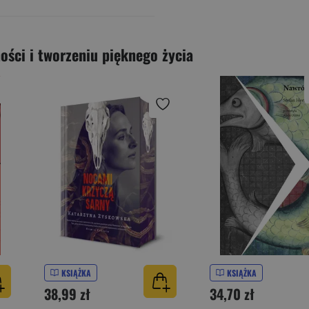
ości i tworzeniu pięknego życia
KSIĄŻKA
KSIĄŻKA
38,99 zł
34,70 zł