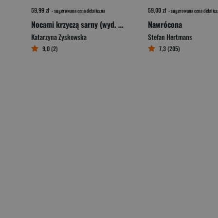
59,99 zł
59,00 zł
- sugerowana cena detaliczna
- sugerowana cena detalicz
Nocami krzyczą sarny (wyd. 2026, barwione brzegi)
Nawrócona
Katarzyna Zyskowska
Stefan Hertmans
9,0 (2)
7,3 (205)