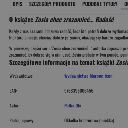
OPIS
SZCZEGÓŁY PRODUKTU
PODOBNE TYTUŁY
O
O książce
Zosia chce zrozumieć... Radość
Każdy z nas czasami odczuwa radość, lecz kto potrafi dobrze wytłuma
Niektóre emocje, chociaż dobrze je znamy, okazują się bardzo zagadk
W pierwszej części serii "Zosia chce zrozumieć..." autorka zaprasza pr
zrozumieć, by dobrze się w nim czuć. Zosia próbuje w tym pomóc, ponie
Szczegółowe informacje na temat książki
Zosi
Wydawnictwo:
Wydawnictwo Maroon Icon
EAN:
9788395006456
Autor:
Pałka Ola
Rodzaj oprawy:
Okładka broszurowa (miękka)