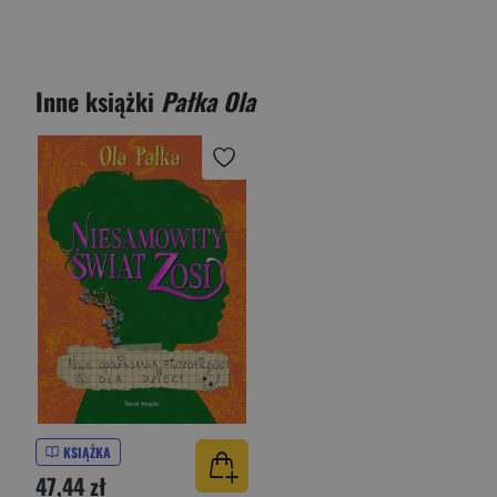
Inne książki
Pałka Ola
KSIĄŻKA
47,44 zł