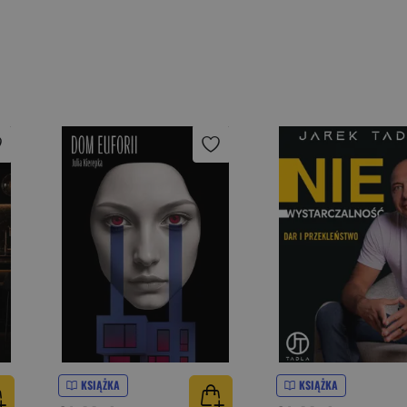
KSIĄŻKA
KSIĄŻKA