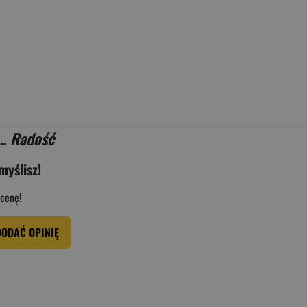
.. Radość
myślisz!
cenę!
DODAĆ OPINIĘ