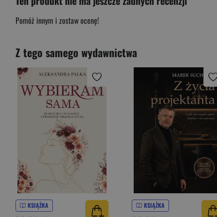
Ten produkt nie ma jeszcze żadnych recenzji
Pomóż innym i zostaw ocenę!
Z tego samego wydawnictwa
KSIĄŻKA
KSIĄŻKA