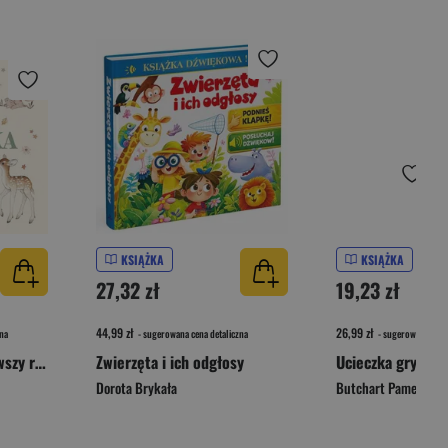
KSIĄŻKA
KSIĄŻKA
27,32 zł
19,23 zł
44,99 zł
26,99 zł
na
- sugerowana cena detaliczna
- sugerowana cena 
Album maluszka. Pierwszy rok. Baby love
Zwierzęta i ich odgłosy
Dorota Brykała
Butchart Pamela