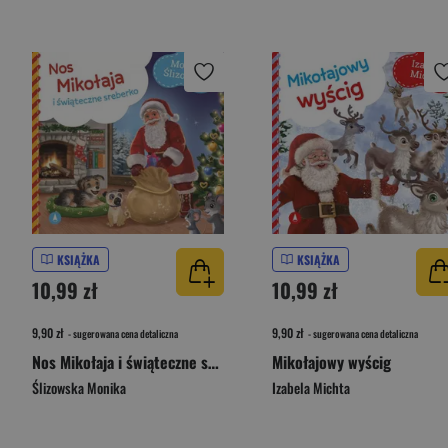
KSIĄŻKA
KSIĄŻKA
10,99 zł
10,99 zł
9,90 zł
9,90 zł
- sugerowana cena detaliczna
- sugerowana cena detaliczna
Nos Mikołaja i świąteczne sreberko
Mikołajowy wyścig
Ślizowska Monika
Izabela Michta