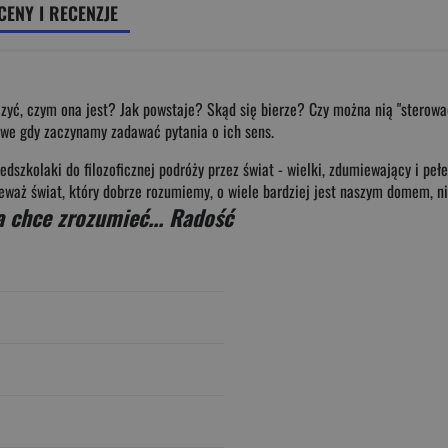
CENY I RECENZJE
czyć, czym ona jest? Jak powstaje? Skąd się bierze? Czy można nią "sterowa
owe gdy zaczynamy zadawać pytania o ich sens.
zedszkolaki do filozoficznej podróży przez świat - wielki, zdumiewający i peł
waż świat, który dobrze rozumiemy, o wiele bardziej jest naszym domem, niż 
a chce zrozumieć... Radość