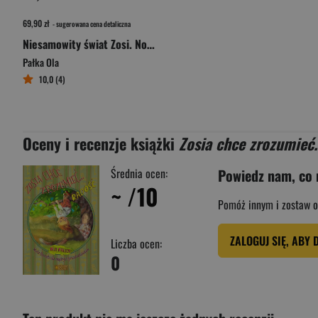
69,90 zł
- sugerowana cena detaliczna
Niesamowity świat Zosi. Nowe opowiadania filozoficzne dla dzieci
Pałka Ola
10,0 (4)
Oceny i recenzje książki
Zosia chce zrozumieć.
Średnia ocen:
Powiedz nam, co 
~
/10
Pomóż innym i zostaw o
ZALOGUJ SIĘ, ABY 
Liczba ocen:
0