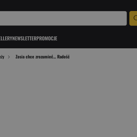
ELLERY
NEWSLETTER
PROMOCJE
eży
Zosia chce zrozumieć... Radość