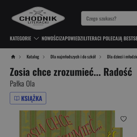
KATEGORIE
NOWOŚCI
ZAPOWIEDZI
LITERACI POLECAJĄ BESTS
Katalog
Dla najmłodszych i do szkół
Dla dzieci i młodzi
Zosia chce zrozumieć... Radość
Pałka Ola
KSIĄŻKA