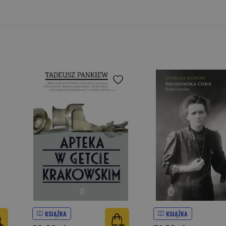
KSIĄŻKA
KSIĄŻKA