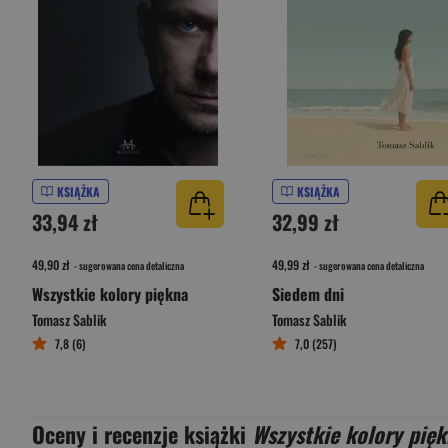
KSIĄŻKA
KSIĄŻKA
33,94 zł
32,99 zł
49,90 zł
49,99 zł
- sugerowana cena detaliczna
- sugerowana cena detaliczna
Wszystkie kolory piękna
Siedem dni
Tomasz Sablik
Tomasz Sablik
7,8 (6)
7,0 (257)
Oceny i recenzje książki
Wszystkie kolory pię