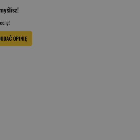
myślisz!
cenę!
DODAĆ OPINIĘ