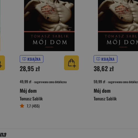
KSIĄŻKA
KSIĄŻKA
28,95 zł
38,62 zł
49,99 zł
59,99 zł
- sugerowana cena detaliczna
- sugerowana cena detalicz
Mój dom
Mój dom
Tomasz Sablik
Tomasz Sablik
7,7 (455)
kna