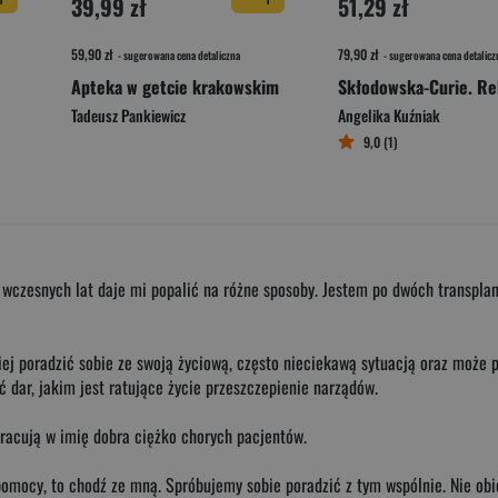
39,99 zł
51,29 zł
59,90 zł
79,90 zł
- sugerowana cena detaliczna
- sugerowana cena detalicz
Apteka w getcie krakowskim
Tadeusz Pankiewicz
Angelika Kuźniak
9,0 (1)
wczesnych lat daje mi popalić na różne sposoby. Jestem po dwóch transplant
iej poradzić sobie ze swoją życiową, często nieciekawą sytuacją oraz może p
dar, jakim jest ratujące życie przeszczepienie narządów.
y pracują w imię dobra ciężko chorych pacjentów.
pomocy, to chodź ze mną. Spróbujemy sobie poradzić z tym wspólnie. Nie obi