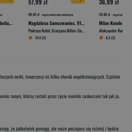
57,99 zł
36,99 zł
99,99 zł
59,90 zł
na
- sugerowana cena detaliczna
- sugerowana cena 
Skłodowska-Curie. Rebeliantka
Magdalena Samozwaniec. 91 wspomnień o pierwszej damie polskiej satyry
Podraza Rafał
,
Gracjana Miller-Zielińska
Aleksander Kaczorow
10,0 (2)
8,3 (3)
acjach nerki, towarzyszy mi kilka chorób współistniejących. Szpitale
omóc innym, którzy zostali przez życie niemiło zaskoczeni tak jak ja.
ecuję, że jakkolwiek pomogę, ale może poczujesz się raźniej i będzie