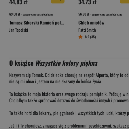
44,83 zł
34,73 zł
69,00 zł
56,90 zł
- sugerowana cena detaliczna
- sugerowana cena detaliczna
Tomasz Sikorski Kamień polny przy drodze
Chleb aniołów
Jan Topolski
Patti Smith
8,2 (35)
O książce
Wszystkie kolory piękna
Nazywam się Tomek. Od dziecka choruję na zespół Alporta, który to od 
nie są mi obce i jestem na nie skazany do końca życia.
Ta książka to moja historia oraz swego rodzaju pamiętnik. Próbuję w n
Chciałbym także spróbować dotrzeć do świadomości innych i promować 
To także hołd dla lekarzy, pielęgniarek i wszystkich tych ludzi, którz
Jeśli i Ty chorujesz, zmagasz się z problemami psychicznymi, szukasz 