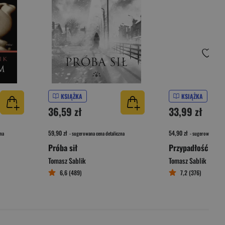
KSIĄŻKA
KSIĄŻKA
36,59 zł
33,99 zł
59,90 zł
54,90 zł
na
- sugerowana cena detaliczna
- sugerowana cena 
Próba sił
Przypadłość
Tomasz Sablik
Tomasz Sablik
6,6 (489)
7,2 (376)