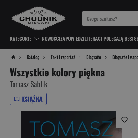
KATEGORIE
NOWOŚCI
ZAPOWIEDZI
LITERACI POLECAJĄ BESTS
Katalog
Fakt i reportaż
Biografie
Biografie i wsp
Wszystkie kolory piękna
Tomasz Sablik
KSIĄŻKA