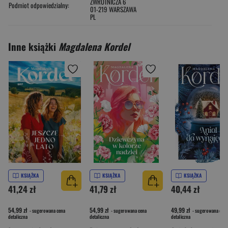
ZWROTNICZA 6
Podmiot odpowiedzialny:
01-219 WARSZAWA
PL
Inne książki
Magdalena Kordel
KSIĄŻKA
KSIĄŻKA
KSIĄŻKA
41,24 zł
41,79 zł
40,44 zł
54,99 zł
54,99 zł
49,99 zł
- sugerowana cena
- sugerowana cena
- sugerowana cena
detaliczna
detaliczna
detaliczna