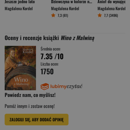
Jeszcze jedno lato
Dziewczyna w kolorze nadziei
Anioł do wynajęcia
Magdalena Kordel
Magdalena Kordel
Magdalena Kordel
7,3 (61)
7,7 (3496)
Oceny i recenzje książki
Wino z Malwiną
Średnia ocen:
7.35
/10
Liczba ocen:
1750
Powiedz nam, co myślisz!
Pomóż innym i zostaw ocenę!
ZALOGUJ SIĘ, ABY DODAĆ OPINIĘ