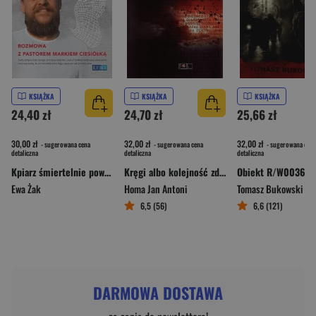
KSIĄŻKA
KSIĄŻKA
KSIĄŻKA
24,40 zł
24,70 zł
25,66 zł
30,00 zł
32,00 zł
32,00 zł
- sugerowana cena
- sugerowana cena
- sugerowana cena
detaliczna
detaliczna
detaliczna
Kpiarz śmiertelnie poważny
Kręgi albo kolejność zdarzeń
Obiekt R/W0036
Ewa Żak
Homa Jan Antoni
Tomasz Bukowski
6,5 (56)
6,6 (121)
DARMOWA DOSTAWA