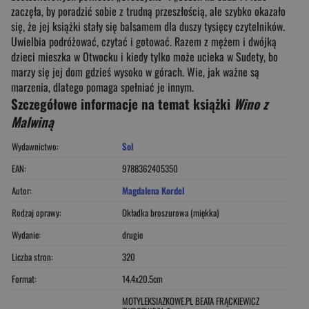
zaczęła, by poradzić sobie z trudną przeszłością, ale szybko okazało
się, że jej książki stały się balsamem dla duszy tysięcy czytelników.
Uwielbia podróżować, czytać i gotować. Razem z mężem i dwójką
dzieci mieszka w Otwocku i kiedy tylko może ucieka w Sudety, bo
marzy się jej dom gdzieś wysoko w górach. Wie, jak ważne są
marzenia, dlatego pomaga spełniać je innym.
Szczegółowe informacje na temat książki
Wino z
Malwiną
Wydawnictwo:
Sol
EAN:
9788362405350
Autor:
Magdalena Kordel
Rodzaj oprawy:
Okładka broszurowa (miękka)
Wydanie:
drugie
Liczba stron:
320
Format:
14.4x20.5cm
MOTYLEKSIAZKOWE.PL BEATA FRĄCKIEWICZ