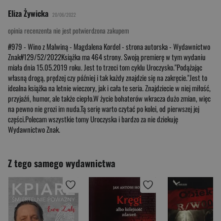
Eliza Żywicka
20/06/2022
opinia recenzenta nie jest potwierdzona zakupem
#979 - Wino z Malwiną - Magdalena Kordel - strona autorska - Wydawnictwo
Znak#129/52/2022Książka ma 464 strony. Swoją premierę w tym wydaniu
miała dnia 15.05.2019 roku. Jest to trzeci tom cyklu Uroczysko."Podążając
własną drogą, prędzej czy później i tak każdy znajdzie się na zakręcie."Jest to
idealna książka na letnie wieczory, jak i cała te seria. Znajdziecie w niej miłość,
przyjaźń, humor, ale także ciepło.W życie bohaterów wkracza dużo zmian, więc
na pewno nie grozi im nuda.Tą serię warto czytać po kolei, od pierwszej jej
części.Polecam wszystkie tomy Uroczyska i bardzo za nie dziekuję
Wydawnictwo Znak.
Z tego samego wydawnictwa