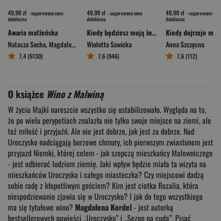
49,90 zł
49,99 zł
49,90 zł
- sugerowana cena
- sugerowana cena
- sugerowana cena
detaliczna
detaliczna
detaliczna
Awaria małżeńska
Kiedy będziesz moją żoną Tom 1
Kiedy dojrzeje mił
Natasza Socha
,
Magdalena Witkiewicz
Wioletta Sawicka
Anna Szczęsna
7,4 (6130)
7,6 (946)
7,6 (112)
O książce
Wino z Malwiną
W życiu Majki nareszcie wszystko się ustabilizowało. Wygląda na to,
że po wielu perypetiach znalazła nie tylko swoje miejsce na ziemi, ale
też miłość i przyjaźń. Ale nie jest dobrze, jak jest za dobrze. Nad
Uroczysko nadciągają burzowe chmury, ich pierwszym zwiastunem jest
przyjazd Niemki, której celem - jak szepczą mieszkańcy Malowniczego
- jest odbierać ludziom ziemię. Jaki wpływ będzie miała ta wizyta na
mieszkańców Uroczyska i całego miasteczka? Czy miejscowi dadzą
sobie radę z kłopotliwym gościem? Kim jest ciotka Rozalia, która
niespodziewanie zjawia się w Uroczysku? I jak do tego wszystkiego
ma się tytułowe wino?
Magdalena Kordel
- jest autorką
bestsellerowych powieści „Uroczysko” i „Sezon na cuda”. Pisać