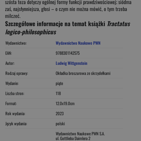
szósta teza dotyczy ogólnej formy funkcji prawdziwościowej; siódma
zaś, najsłynniejsza, głosi – o czym nie można mówić, o tym trzeba
milczeć.
Szczegółowe informacje na temat książki
Tractatus
logico-philosophicus
Wydawnictwo:
Wydawnictwo Naukowe PWN
EAN:
9788301142575
Autor:
Ludwig Wittgenstein
Rodzaj oprawy:
Okładka broszurowa ze skrzydełkami
Wydanie:
piąte
Liczba stron:
118
Format:
12.0x19.0cm
Rok wydania:
2023
Język wydania:
polski
Wydawnictwo Naukowe PWN S.A.
ul. Gottlieba Daimlera 2