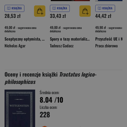
KSIĄŻKA
KSIĄŻKA
KSIĄŻKA
28,53 zł
33,43 zł
44,42 zł
49,00 zł
49,00 zł
49,90 zł
- sugerowana cena
- sugerowana cena
- sugerowana cena
detaliczna
detaliczna
detaliczna
Sceptyczny optymista, czyli dlaczego technologia nie jest odpowiedzią na wszystko
Spory o tezy materializmu dialektycznego w latach 1945–1956 w Polsce
Przyszłość UE i NAT
Nicholas Agar
Tadeusz Gadacz
Praca zbiorowa
Oceny i recenzje książki
Tractatus logico-
philosophicus
Średnia ocen:
8.04
/10
Liczba ocen:
228