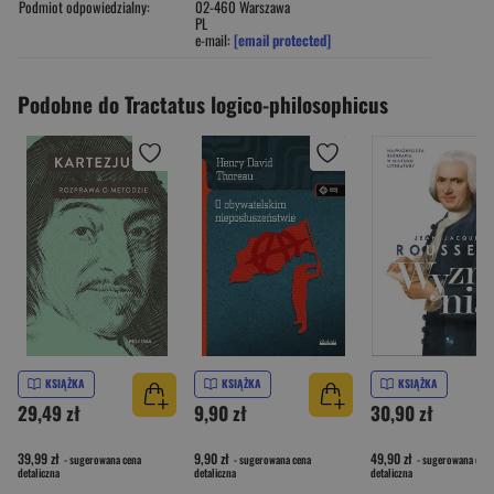
Podmiot odpowiedzialny:
02-460 Warszawa
PL
e-mail:
[email protected]
Podobne do Tractatus logico-philosophicus
KSIĄŻKA
KSIĄŻKA
KSIĄŻKA
29,49 zł
9,90 zł
30,90 zł
39,99 zł
9,90 zł
49,90 zł
- sugerowana cena
- sugerowana cena
- sugerowana cena
detaliczna
detaliczna
detaliczna