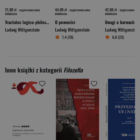
21,00 zł
44,00 zł
42,00 zł
- sugerowana cena
- sugerowana cena
- sugerowana cena
detaliczna
detaliczna
detaliczna
Tractatus logico-philosophicus
O pewności
Uwagi o barwach
Ludwig Wittgenstein
Ludwig Wittgenstein
Ludwig Wittgenstein
7,4 (70)
6,6 (23)
Inne książki z kategorii
Filozofia