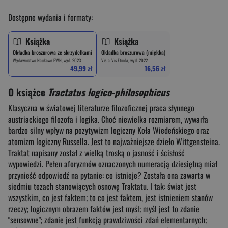
Dostępne wydania i formaty:
Książka
Książka
Okładka broszurowa ze skrzydełkami
Okładka broszurowa (miękka)
Wydawnictwo Naukowe PWN, wyd. 2023
Vis-a-Vis Etiuda, wyd. 2022
49,99 zł
16,56 zł
O książce
Tractatus logico-philosophicus
Klasyczna w światowej literaturze filozoficznej praca słynnego
austriackiego filozofa i logika. Choć niewielka rozmiarem, wywarła
bardzo silny wpływ na pozytywizm logiczny Koła Wiedeńskiego oraz
atomizm logiczny Russella. Jest to najważniejsze dzieło Wittgensteina.
Traktat napisany został z wielką troską o jasność i ścisłość
wypowiedzi. Pełen aforyzmów oznaczonych numeracją dziesiętną miał
przynieść odpowiedź na pytanie: co istnieje? Została ona zawarta w
siedmiu tezach stanowiących osnowę Traktatu. I tak: świat jest
wszystkim, co jest faktem; to co jest faktem, jest istnieniem stanów
rzeczy; logicznym obrazem faktów jest myśl; myśl jest to zdanie
"sensowne"; zdanie jest funkcją prawdziwości zdań elementarnych;