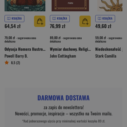
KSIĄŻKA
KSIĄŻKA
KSIĄŻKA
64,54 zł
76,99 zł
49,60 zł
79,00 zł
89,00 zł
59,00 zł
- sugerowana cena
- sugerowana cena
- sugerowana cena
detaliczna
detaliczna
detaliczna
Odyseja Homera Ilustrowany retelling
Wymiar duchowy. Religia, filozofia i wartość człowieka
Powell Barry B.
John Cottingham
Stark Camilla
8,5 (2)
DARMOWA DOSTAWA
za zapis do newslettera!
Nowości, promocje, inspiracje – wszystko na Twoim mailu.
*Kod jednorazowego użycia przy minimalnej wartości koszyka 89 zł.