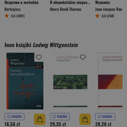
Rozprawa o metodzie
O obywatelskim nieposłuszeństwie
Wyznania
Kartezjusz
Henry David Thoreau
Jean-Jacques Rouss
6,6 (1091)
6,6 (248)
Inne książki
Ludwig Wittgenstein
KSIĄŻKA
KSIĄŻKA
KSIĄŻKA
16,56 zł
29,35 zł
28,26 zł