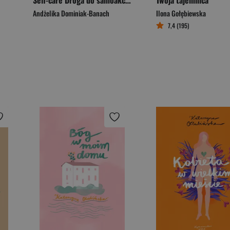
Self-care Droga do samoakceptacji
Twoja tajemnica
Andżelika Dominiak-Banach
Ilona Gołębiewska
7,4 (195)