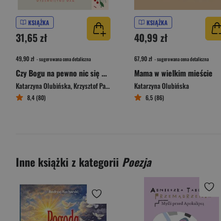
KSIĄŻKA
KSIĄŻKA
31,65 zł
40,99 zł
49,90 zł
67,90 zł
- sugerowana cena detaliczna
- sugerowana cena detaliczna
Czy Bogu na pewno nic się nie wymyka?
Mama w wielkim mieście
Katarzyna Olubińska
,
Krzysztof Pałys
Katarzyna Olubińska
8,4 (80)
6,5 (86)
Inne książki z kategorii
Poezja