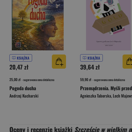
KSIĄŻKA
KSIĄŻKA
20,47 zł
39,64 zł
25,00 zł
59,90 zł
- sugerowana cena detaliczna
- sugerowana cena detaliczna
Pogoda ducha
Andrzej Kucharski
Agnieszka Taborska
,
Lech Majew
Oceny i recenzje książki
Szczęście w wielkim m