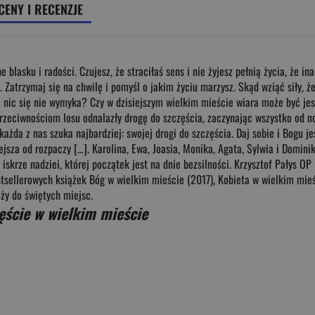
CENY I RECENZJE
 blasku i radości. Czujesz, że straciłaś sens i nie żyjesz pełnią życia, że in
e. Zatrzymaj się na chwilę i pomyśl o jakim życiu marzysz. Skąd wziąć siły,
ę nic się nie wymyka? Czy w dzisiejszym wielkim mieście wiara może być je
 przeciwnościom losu odnalazły drogę do szczęścia, zaczynając wszystko od n
każda z nas szuka najbardziej: swojej drogi do szczęścia. Daj sobie i Bogu j
jsza od rozpaczy […]. Karolina, Ewa, Joasia, Monika, Agata, Sylwia i Domini
j iskrze nadziei, której początek jest na dnie bezsilności. Krzysztof Pałys
tsellerowych książek Bóg w wielkim mieście (2017), Kobieta w wielkim mie
óży do świętych miejsc.
ęście w wielkim mieście