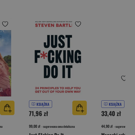
KSIĄŻKA
KSIĄŻKA
71,96 zł
33,40 zł
99,00 zł
44,90 zł
na
- sugerowana cena detaliczna
- sugerowana cena 