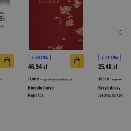
KSIĄŻKA
KSIĄŻKA
46,94 zł
25,40 zł
74,00 zł
39,99 zł
na
- sugerowana cena detaliczna
- sugerowana cena 
Niedola burze
Krzyk duszy
Negri Ada
Justyna Jankowska-