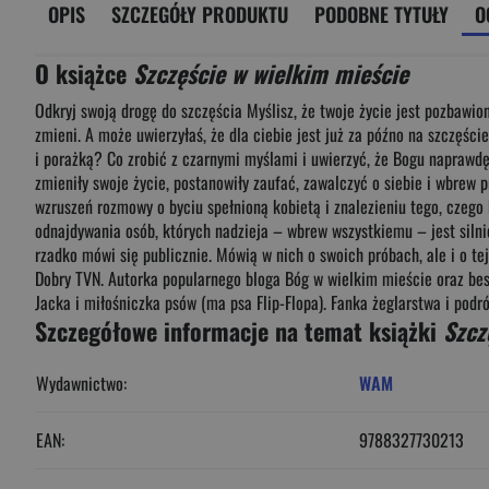
OPIS
SZCZEGÓŁY PRODUKTU
PODOBNE TYTUŁY
O
O książce
Szczęście w wielkim mieście
Odkryj swoją drogę do szczęścia Myślisz, że twoje życie jest pozbawione
zmieni. A może uwierzyłaś, że dla ciebie jest już za późno na szczęści
i porażką? Co zrobić z czarnymi myślami i uwierzyć, że Bogu naprawd
zmieniły swoje życie, postanowiły zaufać, zawalczyć o siebie i wbrew
wzruszeń rozmowy o byciu spełnioną kobietą i znalezieniu tego, czego 
odnajdywania osób, których nadzieja – wbrew wszystkiemu – jest silnie
rzadko mówi się publicznie. Mówią w nich o swoich próbach, ale i o te
Dobry TVN. Autorka popularnego bloga Bóg w wielkim mieście oraz bes
Jacka i miłośniczka psów (ma psa Flip-Flopa). Fanka żeglarstwa i podr
Szczegółowe informacje na temat książki
Szcz
Wydawnictwo:
WAM
EAN:
9788327730213