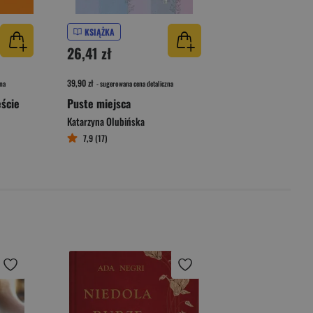
KSIĄŻKA
26,41 zł
39,90 zł
na
- sugerowana cena detaliczna
eście
Puste miejsca
Katarzyna Olubińska
7,9 (17)