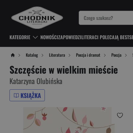
KATEGORIE
NOWOŚCI
ZAPOWIEDZI
LITERACI POLECAJĄ BESTS
Katalog
Literatura
Poezja i dramat
Poezja
Szczęście w wielkim mieście
Katarzyna Olubińska
KSIĄŻKA