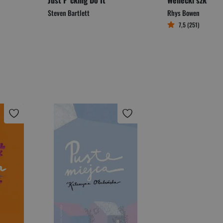
Just F*cking Do It
Wenecki szkicow
Steven Bartlett
Rhys Bowen
7,5 (251)