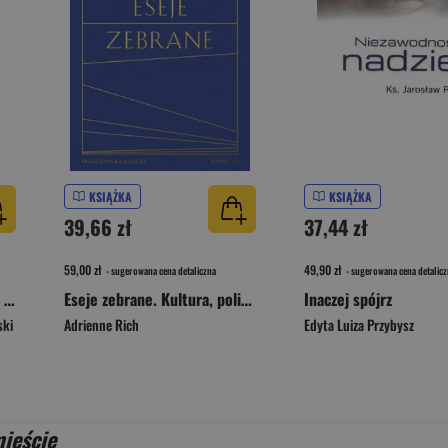
KSIĄŻKA
KSIĄŻKA
39,66 zł
37,44 zł
59,00 zł
49,90 zł
- sugerowana cena detaliczna
- sugerowana cena detalicz
Przemądrzenia. Myśli przed Apokalipsą
Eseje zebrane. Kultura, polityka i sztuka poezji wyd. 2
Inaczej spójrz
ski
Adrienne Rich
Edyta Luiza Przybysz
ieście