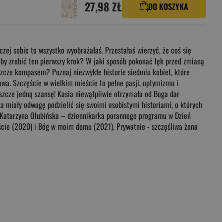
27,98 ZŁ
DO KOSZYKA
aczej sobie to wszystko wyobrażałaś. Przestałaś wierzyć, że coś się
 żeby zrobić ten pierwszy krok? W jaki sposób pokonać lęk przed zmianą
szcze kompasem? Poznaj niezwykłe historie siedmiu kobiet, które
owa. Szczęście w wielkim mieście to pełne pasji, optymizmu i
eszcze jedną szansę! Kasia niewątpliwie otrzymała od Boga dar
ka miały odwagę podzielić się swoimi osobistymi historiami, o których
 OP Katarzyna Olubińska – dziennikarka porannego programu w Dzień
ście (2020) i Bóg w moim domu (2021). Prywatnie - szczęśliwa żona