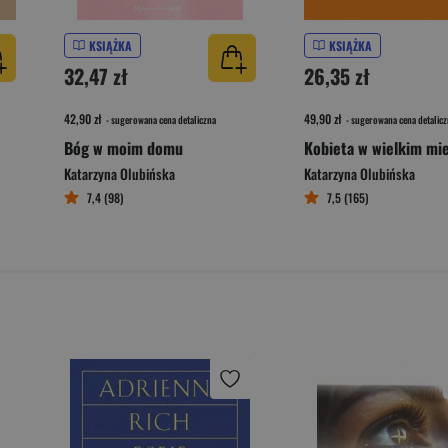
KSIĄŻKA
KSIĄŻKA
32,47 zł
26,35 zł
42,90 zł
49,90 zł
- sugerowana cena detaliczna
- sugerowana cena detalicz
Bóg w moim domu
Kobieta w wielkim mi
Katarzyna Olubińska
Katarzyna Olubińska
7,4 (98)
7,5 (165)