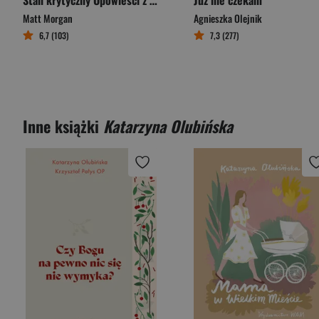
Stan krytyczny Opowieści z pogranicza ludzkiego życia
Już nie czekam
Matt Morgan
Agnieszka Olejnik
6,7 (103)
7,3 (277)
Inne książki
Katarzyna Olubińska