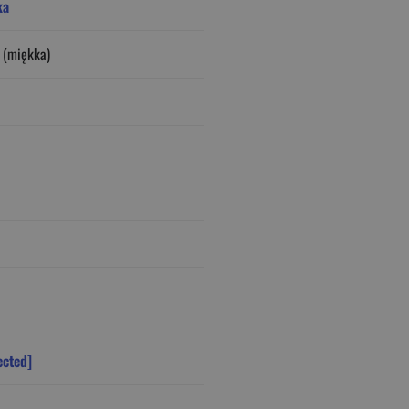
ka
 (miękka)
ected]