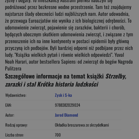
podróżować przez bezkresne wodne przestrzenie. Tam też znajdujemy
najstarsze ślady obecności ludzi najbliższych nam. Autor udowadnia,
że przewaga Euroazjatów nie wynika z ich biologicznej odrębności. To
udomowienie zwierząt, pojawienie się zarazków, bakterii i chorób,
będących ubocznym skutkiem udomowienia zwierząt, i związane z tym
przenoszenie ich na inne kontynenty w postaci epidemii były główną
przyczyną ich podbojów. Byli bardziej odporni niż podbijane przez nich
ludy. "Książka wielkich pytań i równie wielkich odpowiedzi". Yuval
Noah Harari, autor bestsellera Sapiens: od zwierząt do bogów Nagroda
Pulitzera
Szczegółowe informacje na temat książki
Strzelby,
zarazki i stal Krótka historia ludzkości
Wydawnictwo:
Zysk i S-ka
EAN:
9788382029024
Autor:
Jared Diamond
Rodzaj oprawy:
Okładka broszurowa ze skrzydełkami
Liczba stron:
700