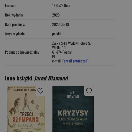
Format:
16.0x23.0cm
Rok wydania:
2023
Data premiery:
2023-05-19
Język wydania:
polski
Zysk i S-ka Wydawnictwo S.J
Wielka 10
Podmiot odpowiedzialny:
61-774 Poznań
PL
e-mail:
[email protected]
Inne książki
Jared Diamond