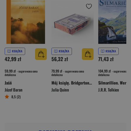
KSIĄŻKA
KSIĄŻKA
KSIĄŻKA
42,99 zł
56,32 zł
71,43 zł
59,99 zł
79,99 zł
104,99 zł
- sugerowana cena
- sugerowana cena
- sugerowana ce
detaliczna
detaliczna
detaliczna
Jaśń
Mój książę. Bridgertonowie. Tom 1 wyd. 2026
Józef Baran
Julia Quinn
J.R.R. Tolkien
8,5 (2)