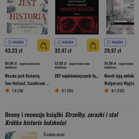
KSIĄŻKA
KSIĄŻKA
KSIĄŻKA
43,23 zł
32,47 zł
29,97 zł
69,99 zł
52,99 zł
54,99 zł
- sugerowana cena
- sugerowana cena
- sugerowana cena
detaliczna
detaliczna
detaliczna
Reszta jest historią
287 najdziwniejszych faktów o seryjnych mordercach
Tom Holland
,
Sandbrook Dominic
Małgorzata Węglarz
7,6 (10)
6,7 (55)
8,1 (132)
Oceny i recenzje książki
Strzelby, zarazki i stal
Krótka historia ludzkości
Średnia ocen: