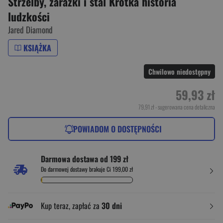
Strzelby, zarazki i stal Krótka historia
ludzkości
Jared Diamond
KSIĄŻKA
Chwilowo niedostępny
59,93 zł
79,91 zł
- sugerowana cena detaliczna
POWIADOM O DOSTĘPNOŚCI
Darmowa dostawa od 199 zł
Do darmowej dostawy brakuje Ci 199,00 zł
Kup teraz, zapłać za
30 dni