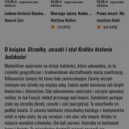
119,90 zł
59,90 zł
59,90 zł
- sugerowana cena
- sugerowana cena
- sugerowana cena
detaliczna
detaliczna
detaliczna
Ludowa historia Stanów Zjednoczonych. Od roku 1492 do dziś wyd. 2
Dlaczego śpimy. Nauka o zdrowym śnie i jego mocy
Howard Zinn
Matthew Walker
Jonathan Haidt
7,9 (4711)
8,0 (1416)
O książce
Strzelby, zarazki i stal Krótka historia
ludzkości
Błyskotliwe spojrzenie na dzieje ludzkości, które udowadnia, że to
czynniki geograficzne i środowiskowe ukształtowały naszą cywilizację.
Kilkanaście tysięcy lat temu ludy zamieszkujące Ziemię niczym
istotnym nie różniły się między sobą. Ludzie epoki kamienia żyli dzięki
łowiectwu i zbieractwu. Gdy udomowiono zwierzęta i zaczęto uprawiać
rośliny, to lud Eurazji zdobył przewagę nad innymi. Symbolem postępu
stały się strzelby (broń), zarazki i stal (narzędzia). To umożliwiło im
podbój świata. U zarania ludzkości mieszkańcy każdego z kontynentów
mieli w ręku atuty, by się rozwijać i nie ulec sile innych. Afryka to
miejsce narodzin człowieka. Oni byli pierwsi. Ameryka to kontynent
żyzny i bogaty. To mieszkańcy Australii pierwsi nauczyli się