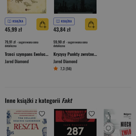
KSIĄŻKA
KSIĄŻKA
45,99 zł
43,84 zł
79,91 zł
59,90 zł
- sugerowana cena
- sugerowana cena
detaliczna
detaliczna
Trzeci szympans Ewolucja i przyszłość zwierzęcia zwanego człowiekiem
Kryzysy Punkty zwrotne dla krajów w okresie przemian
Jared Diamond
Jared Diamond
7,3 (56)
Inne książki z kategorii
Fakt