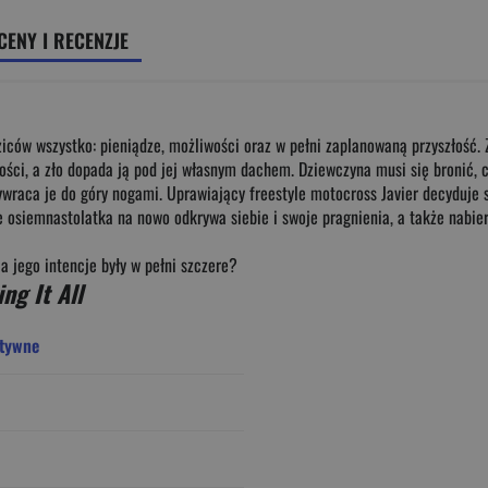
CENY I RECENZJE
ziców wszystko: pieniądze, możliwości oraz w pełni zaplanowaną przyszłość. 
ości, a zło dopada ją pod jej własnym dachem. Dziewczyna musi się bronić, ch
wywraca je do góry nogami. Uprawiający freestyle motocross Javier decyduje 
osiemnastolatka na nowo odkrywa siebie i swoje pragnienia, a także nabiera
a jego intencje były w pełni szczere?
ing It All
tywne