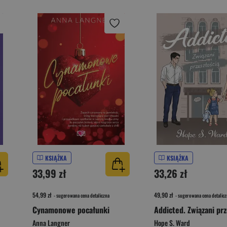
KSIĄŻKA
KSIĄŻKA
33,99 zł
33,26 zł
54,99 zł
49,90 zł
- sugerowana cena detaliczna
- sugerowana cena detalicz
Cynamonowe pocałunki
Anna Langner
Hope S. Ward