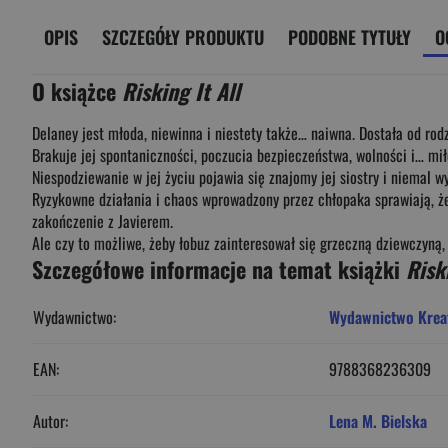
OPIS
SZCZEGÓŁY PRODUKTU
PODOBNE TYTUŁY
O
O książce
Risking It All
Delaney jest młoda, niewinna i niestety także… naiwna. Dostała od rod
Brakuje jej spontaniczności, poczucia bezpieczeństwa, wolności i… mił
Niespodziewanie w jej życiu pojawia się znajomy jej siostry i niemal 
Ryzykowne działania i chaos wprowadzony przez chłopaka sprawiają, że 
zakończenie z Javierem.
Ale czy to możliwe, żeby łobuz zainteresował się grzeczną dziewczyną, 
Szczegółowe informacje na temat książki
Risk
Wydawnictwo:
Wydawnictwo Krea
EAN:
9788368236309
Autor:
Lena M. Bielska