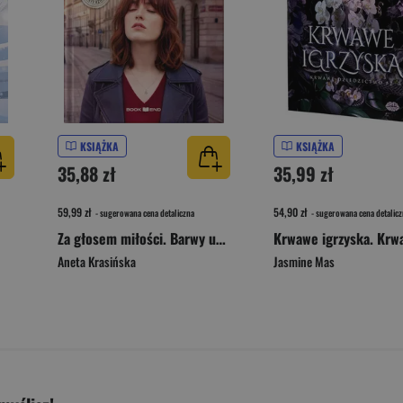
KSIĄŻKA
KSIĄŻKA
35,88 zł
35,99 zł
59,99 zł
54,90 zł
- sugerowana cena detaliczna
- sugerowana cena detalicz
Za głosem miłości. Barwy uczuć. Tom 1 Duże Litery
Aneta Krasińska
Jasmine Mas