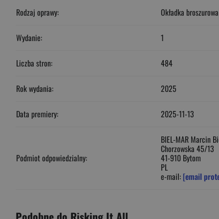
Rodzaj oprawy:
Okładka broszurowa
Wydanie:
1
Liczba stron:
484
Rok wydania:
2025
Data premiery:
2025-11-13
BIEL-MAR Marcin Bi
Chorzowska 45/13
Podmiot odpowiedzialny:
41-910 Bytom
PL
e-mail:
[email prot
Podobne do Risking It All