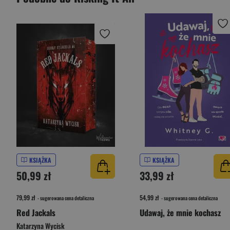
KSIĄŻKA
KSIĄŻKA
50,99 zł
33,99 zł
79,99 zł
54,99 zł
- sugerowana cena detaliczna
- sugerowana cena detaliczna
Red Jackals
Udawaj, że mnie kochasz
Katarzyna Wycisk