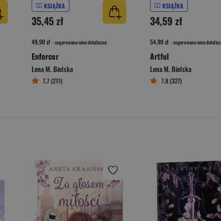
KSIĄŻKA
KSIĄŻKA
35,45 zł
34,59 zł
49,90 zł
54,99 zł
- sugerowana cena detaliczna
- sugerowana cena detalicz
Enforcer
Artful
Lena M. Bielska
Lena M. Bielska
7,7 (211)
7,8 (327)