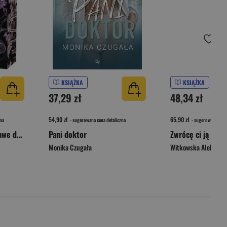
KSIĄŻKA
KSIĄŻKA
37,29 zł
48,34 zł
54,90 zł
65,90 zł
na
- sugerowana cena detaliczna
- sugerowana cena 
Krwawe igrzyska. Krwawe dziedzictwo. Tom 2
Pani doktor
Monika Czugała
Witkowska Aleksand