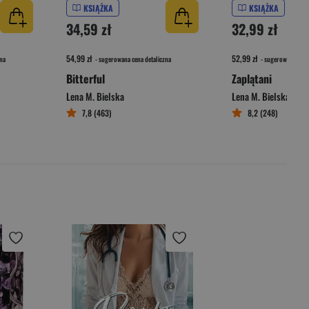
KSIĄŻKA
KSIĄŻKA
34,59 zł
32,99 zł
54,99 zł
52,99 zł
na
- sugerowana cena detaliczna
- sugerowana cena 
Bitterful
Zaplątani
Lena M. Bielska
Lena M. Bielska
7,8 (463)
8,2 (248)