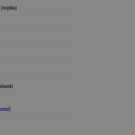
 (miękka)
elawski
ected]