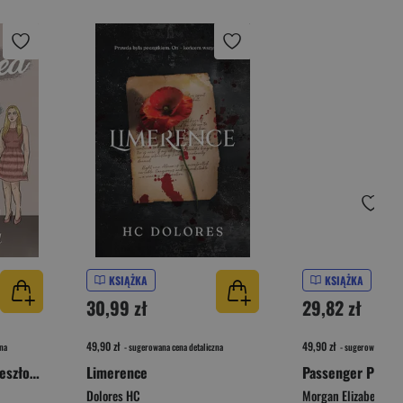
KSIĄŻKA
KSIĄŻKA
30,99 zł
29,82 zł
49,90 zł
49,90 zł
na
- sugerowana cena detaliczna
- sugerowana cena 
Addicted. Związani przeszłością
Limerence
Passenger Princ
Dolores HC
Morgan Elizabeth