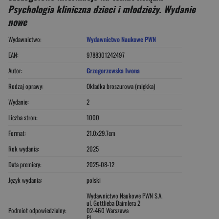
Psychologia kliniczna dzieci i młodzieży. Wydanie
nowe
Wydawnictwo:
Wydawnictwo Naukowe PWN
EAN:
9788301242497
Autor:
Grzegorzewska Iwona
Rodzaj oprawy:
Okładka broszurowa (miękka)
Wydanie:
2
Liczba stron:
1000
Format:
21.0x29.7cm
Rok wydania:
2025
Data premiery:
2025-08-12
Język wydania:
polski
Wydawnictwo Naukowe PWN S.A.
ul. Gottlieba Daimlera 2
Podmiot odpowiedzialny:
02-460 Warszawa
PL