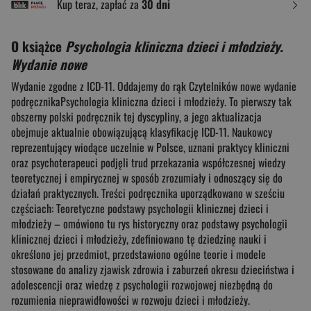
Kup teraz, zapłać za
30 dni
O książce
Psychologia kliniczna dzieci i młodzieży.
Wydanie nowe
Wydanie zgodne z ICD-11. Oddajemy do rąk Czytelników nowe wydanie
podręcznikaPsychologia kliniczna dzieci i młodzieży. To pierwszy tak
obszerny polski podręcznik tej dyscypliny, a jego aktualizacja
obejmuje aktualnie obowiązującą klasyfikację ICD-11. Naukowcy
reprezentujący wiodące uczelnie w Polsce, uznani praktycy kliniczni
oraz psychoterapeuci podjęli trud przekazania współczesnej wiedzy
teoretycznej i empirycznej w sposób zrozumiały i odnoszący się do
działań praktycznych. Treści podręcznika uporządkowano w sześciu
częściach: Teoretyczne podstawy psychologii klinicznej dzieci i
młodzieży – omówiono tu rys historyczny oraz podstawy psychologii
klinicznej dzieci i młodzieży, zdefiniowano tę dziedzinę nauki i
określono jej przedmiot, przedstawiono ogólne teorie i modele
stosowane do analizy zjawisk zdrowia i zaburzeń okresu dzieciństwa i
adolescencji oraz wiedzę z psychologii rozwojowej niezbędną do
rozumienia nieprawidłowości w rozwoju dzieci i młodzieży.