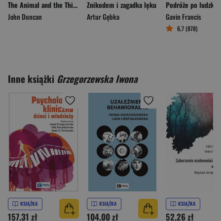
The Animal and the Thinker
Znikodem i zagadka lęku
John Duncan
Artur Gębka
Gavin Francis
6,7 (878)
Inne książki
Grzegorzewska Iwona
KSIĄŻKA
KSIĄŻKA
KSIĄŻKA
157,31 zł
104,00 zł
52,26 zł