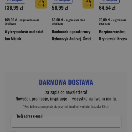
136,99 zł
56,99 zł
64,54 zł
169,00 zł
69,00 zł
79,00 zł
- sugerowana cena
- sugerowana cena
- sugerowana cena
detaliczna
detaliczna
detaliczna
Wytrzymałość materiałów z przykładami obliczeń
Rachunek operatorowy
Jan Misiak
Rybarczyk Andrzej
,
Świetlicka Aleksandra
Rzymowski Krzysztof
DARMOWA DOSTAWA
za zapis do newslettera!
Nowości, promocje, inspiracje – wszystko na Twoim mailu.
*Kod jednorazowego użycia przy minimalnej wartości koszyka 89 zł.
Twój adres e-mail