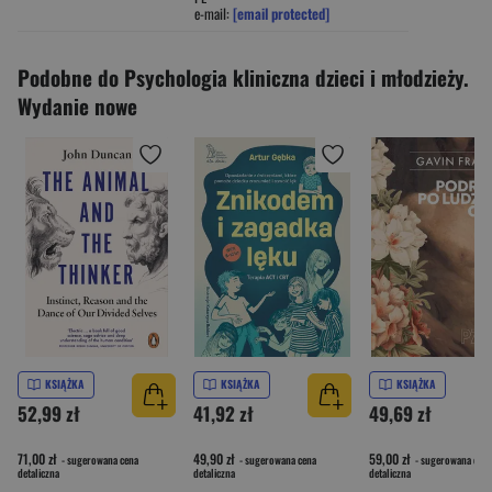
e-mail:
[email protected]
Podobne do Psychologia kliniczna dzieci i młodzieży.
Wydanie nowe
KSIĄŻKA
KSIĄŻKA
KSIĄŻKA
52,99 zł
41,92 zł
49,69 zł
71,00 zł
49,90 zł
59,00 zł
- sugerowana cena
- sugerowana cena
- sugerowana cena
detaliczna
detaliczna
detaliczna