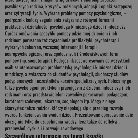
psychicznych rodzica, kryzysów rodzinnych, adopcji i opieki zastępczej
oraz cyfryzacji życia. Wybrane problemy pomocy psychologicznej –
podręcznik kończą zagadnienia związane z różnymi formami
praktycznej działalności psychologa klinicznego dzieci i młodzieży.
Oprócz omówienia specyfiki pomocy udzielanej dzieciom i ich
rodzinom poruszono też zagadnienia profilaktyki, psychoterapii
wybranych zaburzeń, wczesnej interwencji i terapii
neuropsychologicznej oraz społecznych i środowiskowych form
pomocy (np. socjoterapia). Podręcznik jest adresowany do wszystkich
osób zainteresowanych problematyką psychologii klinicznej dzieci i
młodzieży, a zwłaszcza do studentów psychologii, słuchaczy studiów
podyplomowych i uczestników kursów specjalizacyjnych. Polecamy go
także psychologom praktykom pracującym z dziećmi, młodzieżą i ich
rodzinami oraz przedstawicielom zawodów pokrewnych: pedagogom,
kuratorom sądowym, lekarzom, socjologom itp. Mogą z niego
skorzystać także rodzice, którzy niepokoją się o przebieg rozwoju i
wzorce funkcjonowania swoich dzieci. Prezentowane opracowanie daje
okazję nie tylko do uzupełnienia wiedzy, lecz także do refleksji,
przemyśleń, dyskusji i rozwoju zawodowego.
Szczegółowe informacje na temat książki