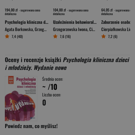
194,00 zł
104,00 zł
64,05 zł
- sugerowana cena
- sugerowana cena
- sugerowana cena
detaliczna
detaliczna
detaliczna
Psychologia kliniczna dzieci i młodzieży
Uzależnienia behawioralne
Agata Borkowska
,
Grzegorzewska Iwona
Grzegorzewska Iwona
,
Cierpiałkowska Lidia
,
Cierpiałkowska Lidia
Cierpiałkowska Lidia
7,4 (40)
7,6 (16)
7,2 (6)
Oceny i recenzje książki
Psychologia kliniczna dzieci
i młodzieży. Wydanie nowe
Średnia ocen:
~
/10
Liczba ocen:
0
Powiedz nam, co myślisz!