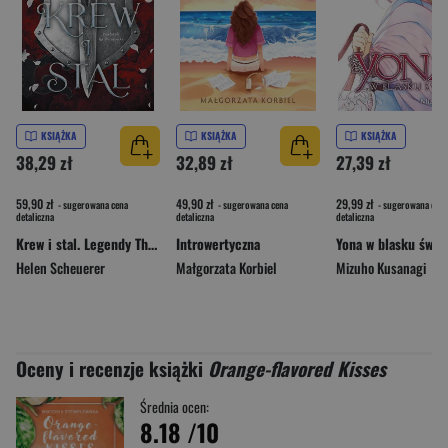
KSIĄŻKA
KSIĄŻKA
KSIĄŻKA
38,29 zł
32,89 zł
27,39 zł
59,90 zł
49,90 zł
29,99 zł
- sugerowana cena
- sugerowana cena
- sugerowana cena
detaliczna
detaliczna
detaliczna
Krew i stal. Legendy Thezmarru. Tom 1
Introwertyczna
Helen Scheuerer
Małgorzata Korbiel
Mizuho Kusanagi
Oceny i recenzje książki
Orange-flavored Kisses
Średnia ocen:
8.18
/10