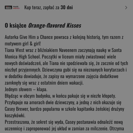
Kup teraz, zapłać za
30 dni
O książce
Orange-flavored Kisses
Autorka Give Him a Chance powraca z kolejną historią, tym razem z
motywem girl & girl!
Tiana West wraz z bliźniakiem Naveenem zaczynają naukę w Santa
Monica High School. Początki w liceum miały zwiastować wiele
nowych doświadczeń, ale Tiana nie spodziewała się, że zacznie od tych
niezbyt przyjemnych. Dziewczyna gubi się na nieznanych korytarzach i
w dodatku dowiaduje, że zapisy na wymarzone zajęcia dodatkowe
zamknęły się wraz z ostatnim dniem wakacji.
Jednym słowem – klapa.
Błądząc w obcym budynku, w końcu pakuje się w niezłe kłopoty.
Przyłapuje na amorach dwie dziewczyny, a jedną z nich okazuje się
Casey Brewer, bardzo popularna w szkole kapitanka żeńskiej drużyny
koszykówki.
Przestraszona, że sekret się wyda, Casey postanawia odnaleźć nową
uczennicę i zaproponować jej układ w zamian za milczenie. Otrzyma