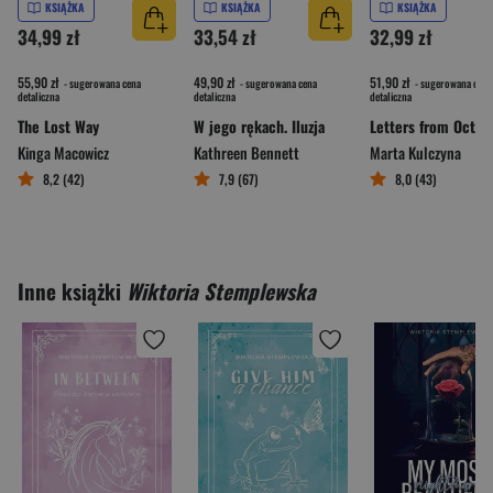
KSIĄŻKA
KSIĄŻKA
KSIĄŻKA
34,99 zł
33,54 zł
32,99 zł
55,90 zł
49,90 zł
51,90 zł
- sugerowana cena
- sugerowana cena
- sugerowana cena
detaliczna
detaliczna
detaliczna
The Lost Way
W jego rękach. Iluzja
Letters from Octob
Kinga Macowicz
Kathreen Bennett
Marta Kulczyna
8,2 (42)
7,9 (67)
8,0 (43)
Inne książki
Wiktoria Stemplewska