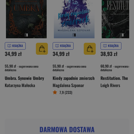
KSIĄŻKA
KSIĄŻKA
KSIĄŻKA
34,99 zł
34,99 zł
38,93 zł
55,90 zł
55,90 zł
60,90 zł
- sugerowana cena
- sugerowana cena
- sugerowana cena
detaliczna
detaliczna
detaliczna
Umbra. Synowie Umbry
Kiedy zapadnie zmierzch
Katarzyna Małecka
Magdalena Szponar
Leigh Rivers
7,9 (233)
DARMOWA DOSTAWA