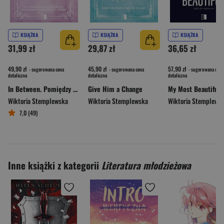
KSIĄŻKA
KSIĄŻKA
KSIĄŻKA
31,99 zł
29,87 zł
36,65 zł
49,90 zł
45,90 zł
57,90 zł
- sugerowana cena
- sugerowana cena
- sugerowana cena
detaliczna
detaliczna
detaliczna
In Between. Pomiędzy sercem a rozumem
Give Him a Change
Wiktoria Stemplewska
Wiktoria Stemplewska
Wiktoria Stemplews
7,0 (49)
Inne książki z kategorii
Literatura młodzieżowa