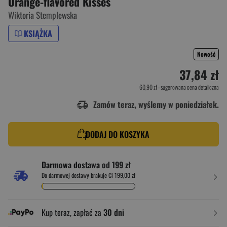
Orange-flavored Kisses
Wiktoria Stemplewska
KSIĄŻKA
Nowość
37,84 zł
60,90 zł
- sugerowana cena detaliczna
Zamów teraz, wyślemy w poniedziałek.
DODAJ DO KOSZYKA
Darmowa dostawa od 199 zł
Do darmowej dostawy brakuje Ci 199,00 zł
Kup teraz, zapłać za
30 dni