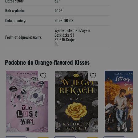
Liczba stron:
527
Rok wydania:
2026
Data premiery:
2026-06-03
Wydawnictwo NieZwykłe
Beskidzka 91
Podmiot odpowiedzialny:
32-615 Grojec
PL
Podobne do Orange-flavored Kisses