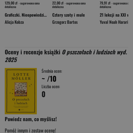
129,00 zł
22,00 zł
79,91 zł
- sugerowana cena
- sugerowana cena
- sugerowana cena
detaliczna
detaliczna
detaliczna
Graficzki. Nieopowiedziane historie polskich projektantek grafiki użytkowej 1945–1989 wyd. 2
Cztery szoty i mule
Alicja Kobza
Grzegorz Bartos
Yuval Noah Harari
Oceny i recenzje książki
O pszczołach i ludziach wyd.
2025
Średnia ocen:
~
/10
Liczba ocen:
0
Powiedz nam, co myślisz!
Pomóż innym i zostaw ocenę!