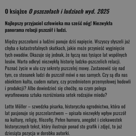
O książce
O pszczołach i ludziach wyd. 2025
Najlepszy przyjaciel człowieka ma sześć nóg! Niezwykła
panorama relacji pszczół i ludzi.
Między pszczołami a ludźmi panuje dziś napięcie. Wszyscy słyszeli już
chyba o katastrofalnych skutkach, jakie może przynieść wyginięcie
tych owadów. Okazuje się jednak, że łączą nas tysiące lat wspólnych
losów. Warto odkryć niezwykłą historię ludzko-pszczelich relacji.
Poznać życie w ulu czy sekrety pszczelej mowy. Zastanowić się nad
tym, co stosunek ludzi do pszczół mówi o nas samych. Czy są dla nas
obiektem kultu, cudem natury, czy przedmiotem przemysłowej hodowli
i produkcji? Albo dowiedzieć się choćby, na czym polega
wyrafinowana sztuka rozróżniania setek rodzajów miodu?
Lotte Möller – szwedzka pisarka, historyczka ogrodnictwa, która od
lat pasjonuje się pszczelarstwem – opisała niezwykły wpływ pszczół
na kulturę, religię, filozofię. Pełen humoru, anegdot i ciekawostek
historycznych tekst, który ilustruje ponad sto grafik i zdjęć, to już
dziesiąta pozycja w dorobku autorki.