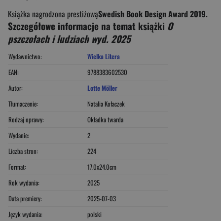
Książka nagrodzona prestiżową
Swedish Book Design Award 2019.
Szczegółowe informacje na temat książki
O
pszczołach i ludziach wyd. 2025
Wydawnictwo:
Wielka Litera
EAN:
9788383602530
Autor:
Lotte Möller
Tłumaczenie:
Natalia Kołaczek
Rodzaj oprawy:
Okładka twarda
Wydanie:
2
Liczba stron:
224
Format:
17.0x24.0cm
Rok wydania:
2025
Data premiery:
2025-07-03
Język wydania:
polski