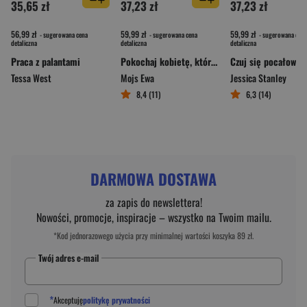
35,65 zł
37,23 zł
37,23 zł
56,99 zł
59,99 zł
59,99 zł
- sugerowana cena
- sugerowana cena
- sugerowana cena
detaliczna
detaliczna
detaliczna
Praca z palantami
Pokochaj kobietę, którą jesteś. Zrozum siebie i bądź szczęśliwa
Czuj się pocałowan
Tessa West
Mojs Ewa
Jessica Stanley
8,4 (11)
6,3 (14)
DARMOWA DOSTAWA
za zapis do newslettera!
Nowości, promocje, inspiracje – wszystko na Twoim mailu.
*Kod jednorazowego użycia przy minimalnej wartości koszyka 89 zł.
Twój adres e-mail
*
Akceptuję
politykę prywatności