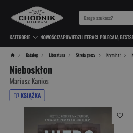
KATEGORIE
NOWOŚCI
ZAPOWIEDZI
LITERACI POLECAJĄ BESTS
Katalog
Literatura
Strefa grozy
Kryminał
Nieboskłon
Mariusz Kanios
KSIĄŻKA