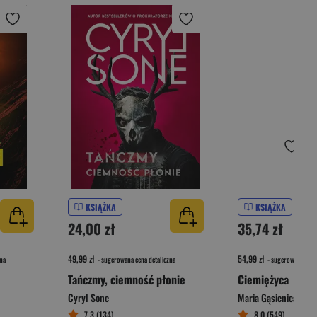
KSIĄŻKA
KSIĄŻKA
24,00 zł
35,74 zł
49,99 zł
54,99 zł
na
- sugerowana cena detaliczna
- sugerowana cena 
Tańczmy, ciemność płonie
Ciemiężyca
Cyryl Sone
Maria Gąsienica-Zaw
7,3 (134)
8,0 (549)