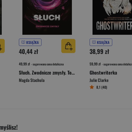
KSIĄŻKA
KSIĄŻKA
40,44 zł
38,99 zł
49,99 zł
59,99 zł
- sugerowana cena detaliczna
- sugerowana cena detalicz
Słuch. Zwodnicze zmysły. Tom 2
Ghostwriterka
Magda Stachula
Julie Clarke
8,1 (40)
myślisz!