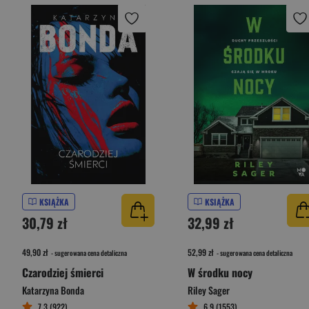
KSIĄŻKA
KSIĄŻKA
30,79 zł
32,99 zł
49,90 zł
52,99 zł
- sugerowana cena detaliczna
- sugerowana cena detaliczna
Czarodziej śmierci
W środku nocy
Katarzyna Bonda
Riley Sager
7,3 (922)
6,9 (1553)