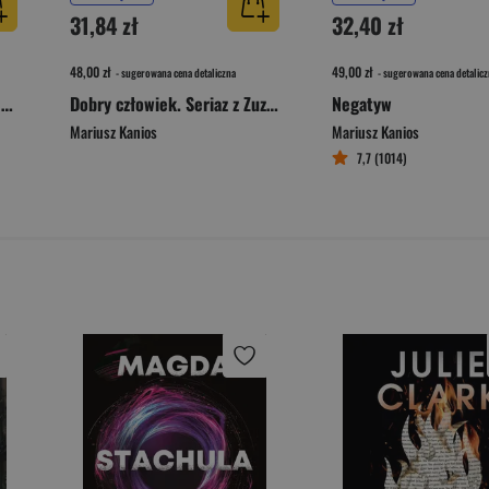
31,84 zł
32,40 zł
48,00 zł
49,00 zł
- sugerowana cena detaliczna
- sugerowana cena detalicz
Uczynkiem i zaniedbaniem. Seriaz z Zuzanną. Tom 1
Dobry człowiek. Seriaz z Zuzanną. Tom 3
Negatyw
Mariusz Kanios
Mariusz Kanios
7,7 (1014)