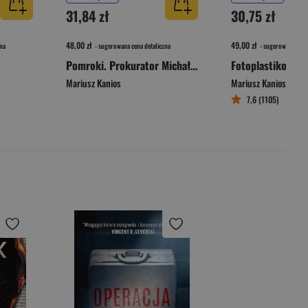
31,84 zł
30,75 zł
48,00 zł
49,00 zł
na
- sugerowana cena detaliczna
- sugerowana cena 
Pomroki. Prokurator Michał Stróż. Tom 1
Fotoplastikon
Mariusz Kanios
Mariusz Kanios
7,6 (1105)