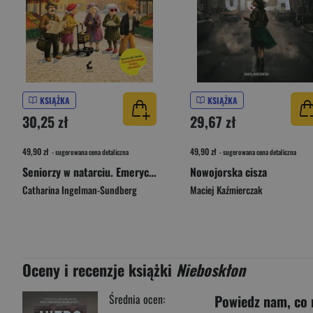
KSIĄŻKA
KSIĄŻKA
30,25 zł
29,67 zł
49,90 zł
49,90 zł
- sugerowana cena detaliczna
- sugerowana cena detaliczna
Seniorzy w natarciu. Emerycka szajka. Tom 1 wyd. 2026
Nowojorska cisza
Catharina Ingelman-Sundberg
Maciej Kaźmierczak
Oceny i recenzje książki
Nieboskłon
Średnia ocen:
Powiedz nam, co 