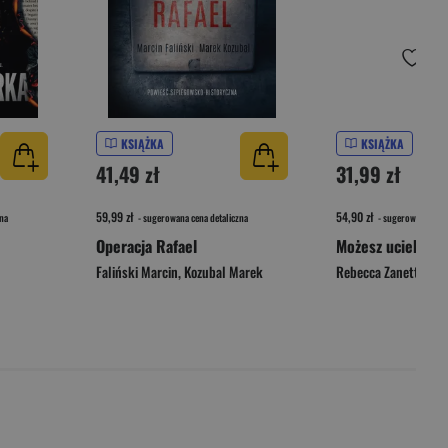
KSIĄŻKA
KSIĄŻKA
41,49 zł
31,99 zł
59,99 zł
54,90 zł
na
- sugerowana cena detaliczna
- sugerowana cena 
Operacja Rafael
Możesz uciekać
Faliński Marcin
,
Kozubal Marek
Rebecca Zanetti