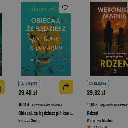
KSIĄŻKA
KSIĄŻKA
29,40 zł
29,82 zł
49,90 zł
49,90 zł
- sugerowana cena detaliczna
- sugerowana cena detalicz
Obiecaj, że będziesz pić kawę o poranku
Rdzeń
Natasza Socha
Weronika Mathia
7,4 (1505)