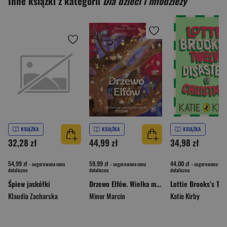
Inne książki z kategorii
Dla dzieci i młodzieży
KSIĄŻKA
KSIĄŻKA
KSIĄŻKA
32,28 zł
44,99 zł
34,98 zł
54,99 zł
59,99 zł
44,00 zł
- sugerowana cena
- sugerowana cena
- sugerowana cena
detaliczna
detaliczna
detaliczna
Śpiew jaskółki
Drzewo Elfów. Wielka magiczna wyszukiwanka
Klaudia Zacharska
Minor Marcin
Katie Kirby