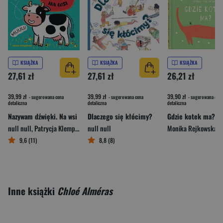
KSIĄŻKA
KSIĄŻKA
KSIĄŻKA
27,61 zł
27,61 zł
26,21 zł
39,99 zł
39,99 zł
39,90 zł
- sugerowana cena
- sugerowana cena
- sugerowana cena
detaliczna
detaliczna
detaliczna
Nazywam dźwięki. Na wsi
Dlaczego się kłócimy?
Gdzie kotek ma?
null null
,
Patrycja Klempas
null null
Monika Rejkowska
9,6 (11)
8,8 (8)
Inne książki
Chloé Alméras