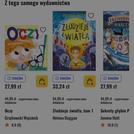
Z tego samego wydawnictwa
KSIĄŻKA
KSIĄŻKA
KSIĄŻKA
27,99 zł
33,24 zł
27,99 zł
44,99 zł
54,99 zł
44,99 zł
- sugerowana cena
- sugerowana cena
- sugerowana cena
detaliczna
detaliczna
detaliczna
Oczy
Złodzieje światła, tom 1
Grajkowski Wojciech
Helena Duggan
Jemma Hatt
8,9 (8)
10,0 (1)