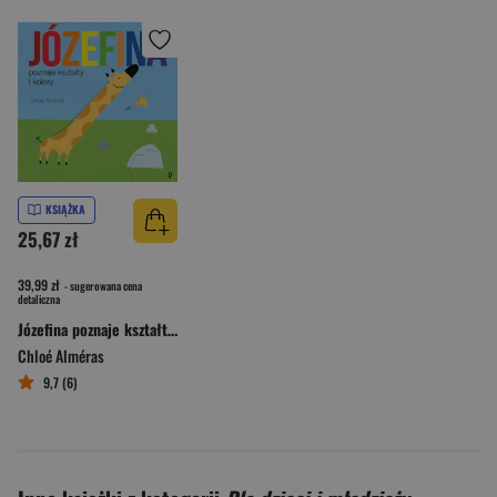
KSIĄŻKA
25,67 zł
39,99 zł
- sugerowana cena
detaliczna
Józefina poznaje kształty i kolory.
Chloé Alméras
9,7 (6)