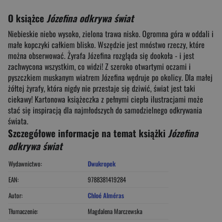
O książce
Józefina odkrywa świat
Niebieskie niebo wysoko, zielona trawa nisko. Ogromna góra w oddali i
małe kopczyki całkiem blisko. Wszędzie jest mnóstwo rzeczy, które
można obserwować. Żyrafa Józefina rozgląda się dookoła - i jest
zachwycona wszystkim, co widzi! Z szeroko otwartymi oczami i
pyszczkiem muskanym wiatrem Józefina wędruje po okolicy. Dla małej
żółtej żyrafy, która nigdy nie przestaje się dziwić, świat jest taki
ciekawy! Kartonowa książeczka z pełnymi ciepła ilustracjami może
stać się inspiracją dla najmłodszych do samodzielnego odkrywania
świata.
Szczegółowe informacje na temat książki
Józefina
odkrywa świat
Wydawnictwo:
Dwukropek
EAN:
9788381419284
Autor:
Chloé Alméras
Tłumaczenie:
Magdalena Marczewska