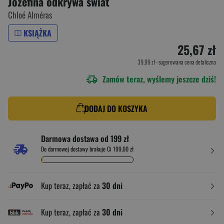
Józefina odkrywa świat
Chloé Alméras
KSIĄŻKA
25,67 zł
39,99 zł
- sugerowana cena detaliczna
Zamów teraz, wyślemy jeszcze dziś!
DODAJ DO KOSZYKA
Darmowa dostawa od 199 zł
Do darmowej dostawy brakuje Ci 199,00 zł
Kup teraz, zapłać za
30 dni
Kup teraz, zapłać za
30 dni