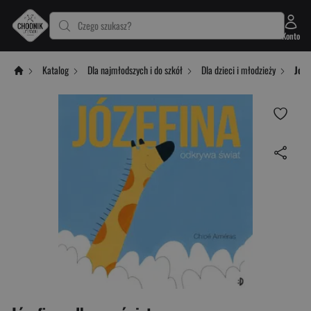
Czego szukasz?
Konto
Katalog
Dla najmłodszych i do szkół
Dla dzieci i młodzieży
Józe