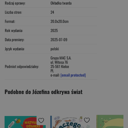
Rodzaj oprawy:
Okładka twarda
Liczba stron:
24
Format:
20.0x20.0cm
Rok wydania:
2025
Data premiery:
2025-07-09
Język wydania:
polski
Grupa MAC S.A.
ul. Witosa 76
Podmiot odpowiedzialny:
25-561 Kielce
PL
e-mail:
[email protected]
Podobne do Józefina odkrywa świat