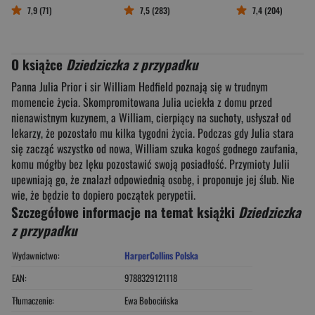
7,9 (71)
7,5 (283)
7,4 (204)
O książce
Dziedziczka z przypadku
Panna Julia Prior i sir William Hedfield poznają się w trudnym
momencie życia. Skompromitowana Julia uciekła z domu przed
nienawistnym kuzynem, a William, cierpiący na suchoty, usłyszał od
lekarzy, że pozostało mu kilka tygodni życia. Podczas gdy Julia stara
się zacząć wszystko od nowa, William szuka kogoś godnego zaufania,
komu mógłby bez lęku pozostawić swoją posiadłość. Przymioty Julii
upewniają go, że znalazł odpowiednią osobę, i proponuje jej ślub. Nie
wie, że będzie to dopiero początek perypetii.
Szczegółowe informacje na temat książki
Dziedziczka
z przypadku
Wydawnictwo:
HarperCollins Polska
EAN:
9788329121118
Tłumaczenie:
Ewa Bobocińska