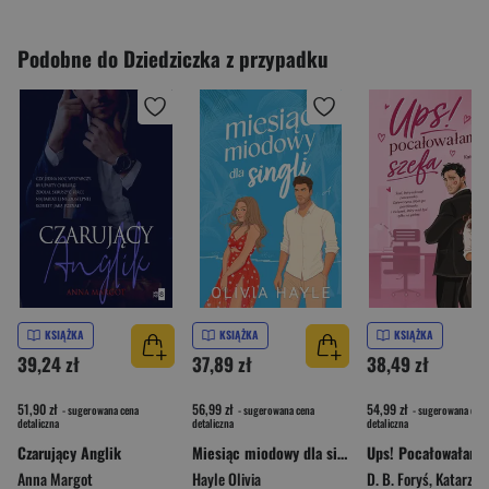
Podobne do Dziedziczka z przypadku
KSIĄŻKA
KSIĄŻKA
KSIĄŻKA
39,24 zł
37,89 zł
38,49 zł
51,90 zł
56,99 zł
54,99 zł
- sugerowana cena
- sugerowana cena
- sugerowana cena
detaliczna
detaliczna
detaliczna
Czarujący Anglik
Miesiąc miodowy dla singli
Ups! Pocałowałam 
Anna Margot
Hayle Olivia
D. B. Foryś
,
Katarzyna Rz