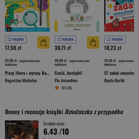
KSIĄŻKA
KSIĄŻKA
KSIĄŻKA
17,58 zł
30,71 zł
10,23 zł
24,99 zł
49,99 zł
10,49 zł
- sugerowana cena
- sugerowana cena
- sugerowana cena
detaliczna
detaliczna
detaliczna
Piszę litery i wyrazy. Kaligrafia. Książka z rowkami. Znikający atrament. Wzory 3D, Zabawy grafomotoryczne, Terapia ręki
Cześć, bestyjki!
Bogusław Michalec
Piu Amandine
Beata Karlik
9,5 (4)
Oceny i recenzje książki
Dziedziczka z przypadku
Średnia ocen:
6.43
/10