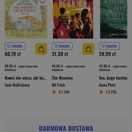
KSIĄŻKA
KSIĄŻKA
KSIĄŻKA
60,79 zł
31,30 zł
28,99 zł
99,99 zł
46,99 zł
42,99 zł
- sugerowana cena
- sugerowana cena
- sugerowana cena
detaliczna
detaliczna
detaliczna
Nawet nie wiesz, jak bardzo cię kocham. Pop-up
The Reunion
Sam McBratney
Kit Frick
Anna Platt
6,7 (39)
7,2 (79)
DARMOWA DOSTAWA