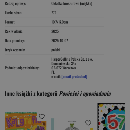
Rodzaj oprawy:
Okładka broszurowa (miękka)
Liczba stron:
272
Format:
10.7x17.0cm
Rok wydania:
2025
Data premiery:
2025-10-07
Język wydania:
polski
HarperCollins Polska Sp. z o.o.
Domaniewska 34a
Podmiot odpowiedzialny:
02-672 Warszawa
PL
e-mail:
[email protected]
Inne książki z kategorii
Powieści i opowiadania