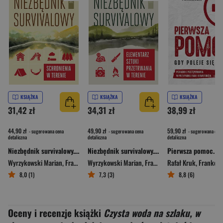
KSIĄŻKA
KSIĄŻKA
KSIĄŻKA
31,42 zł
34,31 zł
38,99 zł
44,90 zł
49,90 zł
59,90 zł
- sugerowana cena
- sugerowana cena
- sugerowana cena
detaliczna
detaliczna
detaliczna
Niezbędnik survivalowy. Schronienia w terenie
Niezbędnik survivalowy. Elementarz sztuki przetrwania w terenie
Wyrzykowski Marian
,
Frankowski Paweł
Wyrzykowski Marian
,
Frankowski Paweł
Rafał Kruk
,
Małgorzat
,
Frankowski 
8,0 (1)
7,3 (3)
8,8 (6)
Oceny i recenzje książki
Czysta woda na szlaku, w