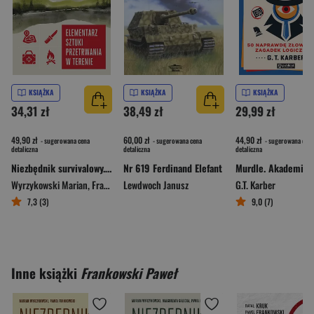
KSIĄŻKA
KSIĄŻKA
KSIĄŻKA
34,31 zł
38,49 zł
29,99 zł
49,90 zł
60,00 zł
44,90 zł
- sugerowana cena
- sugerowana cena
- sugerowana cena
detaliczna
detaliczna
detaliczna
Niezbędnik survivalowy. Elementarz sztuki przetrwania w terenie
Nr 619 Ferdinand Elefant
Wyrzykowski Marian
,
Frankowski Paweł
Lewdwoch Janusz
,
Małgorzata Galecka
G.T. Karber
7,3 (3)
9,0 (7)
Inne książki
Frankowski Paweł