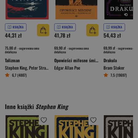
KSIĄŻKA
KSIĄŻKA
KSIĄŻKA
44,31 zł
41,78 zł
54,43 zł
75,00 zł
69,90 zł
69,99 zł
- sugerowana cena
- sugerowana cena
- sugerowana cena
detaliczna
detaliczna
detaliczna
Talizman
Opowieści miłosne śmiertelne i tajemnicze wyd. 2
Drakula
Stephen King
,
Peter Straub
Edgar Allan Poe
Bram Stoker
6,7 (4887)
7,5 (19697)
Inne książki
Stephen King