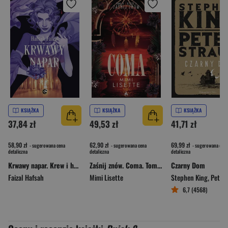
KSIĄŻKA
KSIĄŻKA
KSIĄŻKA
37,84 zł
49,53 zł
41,71 zł
58,90 zł
62,90 zł
69,99 zł
- sugerowana cena
- sugerowana cena
- sugerowana cena
detaliczna
detaliczna
detaliczna
Krwawy napar. Krew i herbata. Tom 2
Zaśnij znów. Coma. Tom 2. Część 1
Czarny Dom
Faizal Hafsah
Mimi Lisette
Stephen King
,
Peter S
6,7 (4568)