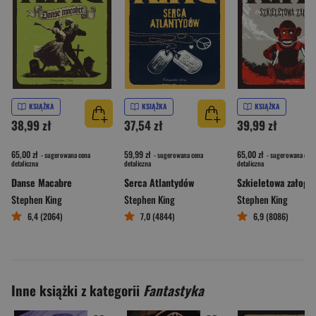
KSIĄŻKA
KSIĄŻKA
KSIĄŻKA
38,99 zł
37,54 zł
39,99 zł
65,00 zł
59,99 zł
65,00 zł
- sugerowana cena
- sugerowana cena
- sugerowana cena
detaliczna
detaliczna
detaliczna
Danse Macabre
Serca Atlantydów
Szkieletowa załoga
Stephen King
Stephen King
Stephen King
6,4 (2064)
7,0 (4844)
6,9 (8086)
Inne książki z kategorii
Fantastyka