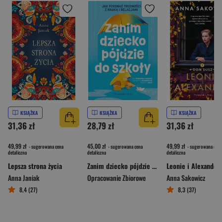
KSIĄŻKA
KSIĄŻKA
KSIĄŻKA
31,36 zł
28,79 zł
31,36 zł
49,99 zł
45,00 zł
49,99 zł
- sugerowana cena
- sugerowana cena
- sugerowana cena
detaliczna
detaliczna
detaliczna
Lepsza strona życia
Zanim dziecko pójdzie do szkoły
Leonie i Alexander
Anna Janiak
Opracowanie Zbiorowe
Anna Sakowicz
8,4 (27)
8,3 (37)