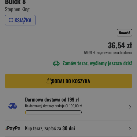
Buick 8
Stephen King
KSIĄŻKA
Nowość
36,54 zł
59,99 zł
- sugerowana cena detaliczna
Zamów teraz, wyślemy jeszcze dziś!
DODAJ DO KOSZYKA
Darmowa dostawa od 199 zł
Do darmowej dostawy brakuje Ci 199,00 zł
Kup teraz, zapłać za
30 dni