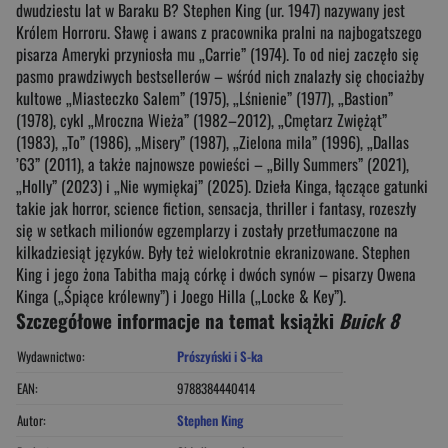
dwudziestu lat w Baraku B? Stephen King (ur. 1947) nazywany jest
Królem Horroru. Sławę i awans z pracownika pralni na najbogatszego
pisarza Ameryki przyniosła mu „Carrie” (1974). To od niej zaczęło się
pasmo prawdziwych bestsellerów – wśród nich znalazły się chociażby
kultowe „Miasteczko Salem” (1975), „Lśnienie” (1977), „Bastion”
(1978), cykl „Mroczna Wieża” (1982–2012), „Cmętarz Zwiężąt”
(1983), „To” (1986), „Misery” (1987), „Zielona mila” (1996), „Dallas
’63” (2011), a także najnowsze powieści – „Billy Summers” (2021),
„Holly” (2023) i „Nie wymiękaj” (2025). Dzieła Kinga, łączące gatunki
takie jak horror, science fiction, sensacja, thriller i fantasy, rozeszły
się w setkach milionów egzemplarzy i zostały przetłumaczone na
kilkadziesiąt języków. Były też wielokrotnie ekranizowane. Stephen
King i jego żona Tabitha mają córkę i dwóch synów – pisarzy Owena
Kinga („Śpiące królewny”) i Joego Hilla („Locke & Key”).
Szczegółowe informacje na temat książki
Buick 8
Wydawnictwo:
Prószyński i S-ka
EAN:
9788384440414
Autor:
Stephen King