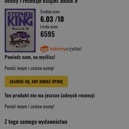
Oceny i recenzje książki
Buick 8
Średnia ocen:
6.03
/10
Liczba ocen:
6595
Powiedz nam, co myślisz!
Pomóż innym i zostaw ocenę!
ZALOGUJ SIĘ, ABY DODAĆ OPINIĘ
Ten produkt nie ma jeszcze żadnych recenzji
Pomóż innym i zostaw ocenę!
Z tego samego wydawnictwa